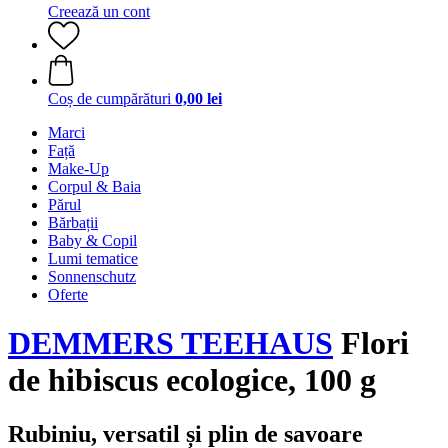
Creează un cont
Coș de cumpărături
0,00 lei
Marci
Față
Make-Up
Corpul & Baia
Părul
Bărbații
Baby & Copil
Lumi tematice
Sonnenschutz
Oferte
DEMMERS TEEHAUS
Flori
de hibiscus ecologice, 100 g
Rubiniu, versatil și plin de savoare