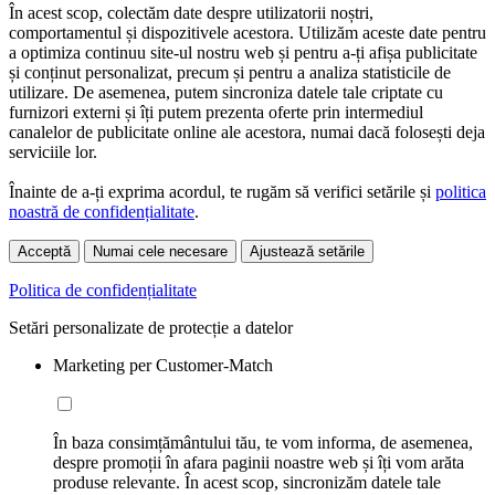
În acest scop, colectăm date despre utilizatorii noștri,
comportamentul și dispozitivele acestora. Utilizăm aceste date pentru
a optimiza continuu site-ul nostru web și pentru a-ți afișa publicitate
și conținut personalizat, precum și pentru a analiza statisticile de
utilizare. De asemenea, putem sincroniza datele tale criptate cu
furnizori externi și îți putem prezenta oferte prin intermediul
canalelor de publicitate online ale acestora, numai dacă folosești deja
serviciile lor.
Înainte de a-ți exprima acordul, te rugăm să verifici setările și
politica
noastră de confidențialitate
.
Acceptă
Numai cele necesare
Ajustează setările
Politica de confidențialitate
Setări personalizate de protecție a datelor
Marketing per Customer-Match
În baza consimțământului tău, te vom informa, de asemenea,
despre promoții în afara paginii noastre web și îți vom arăta
produse relevante. În acest scop, sincronizăm datele tale