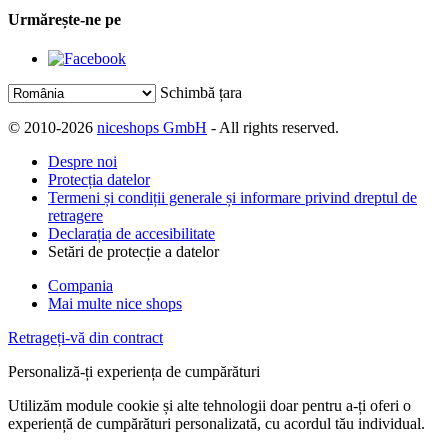
Urmărește-ne pe
Schimbă țara
© 2010-2026
niceshops GmbH
- All rights reserved.
Despre noi
Protecția datelor
Termeni și condiții generale și informare privind dreptul de
retragere
Declarația de accesibilitate
Setări de protecție a datelor
Compania
Mai multe nice shops
Retrageți-vă din contract
Personaliză-ți experiența de cumpărături
Utilizăm module cookie și alte tehnologii doar pentru a-ți oferi o
experiență de cumpărături personalizată, cu acordul tău individual.