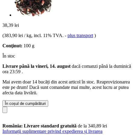
38,39 lei
(
383,90 lei / kg
, incl. 11% TVA.
-
plus transport
)
Conţinut:
100 g
În stoc
Livrare până la vineri, 14. august
dacă comanzi până la
duminică
ora 23:59
.
Mai avem doar 14 bucăți din acest articol în stoc. Reaprovizionarea
este pe drum! Dacă sunt comandate mai multe, acest lucru ar putea
afecta data livrării.
În coșul de cumpărături
România: Livrare standard gratuită
de la 340,89 lei
Informații suplimentare privind expedierea și livrarea