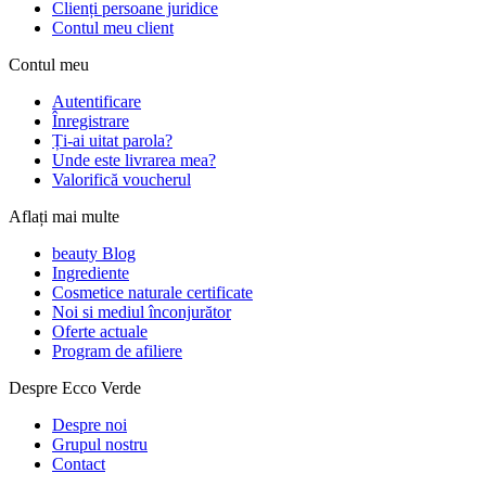
Clienți persoane juridice
Contul meu client
Contul meu
Autentificare
Înregistrare
Ți-ai uitat parola?
Unde este livrarea mea?
Valorifică voucherul
Aflați mai multe
beauty Blog
Ingrediente
Cosmetice naturale certificate
Noi si mediul înconjurător
Oferte actuale
Program de afiliere
Despre Ecco Verde
Despre noi
Grupul nostru
Contact