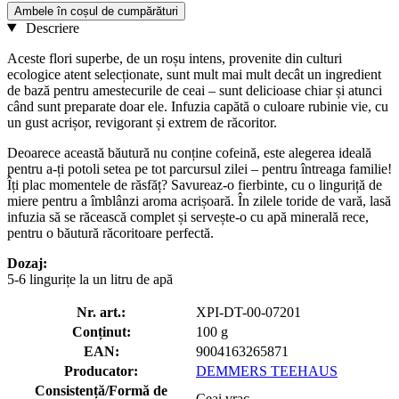
Ambele în coșul de cumpărături
Descriere
Aceste flori superbe, de un roșu intens, provenite din culturi
ecologice atent selecționate, sunt mult mai mult decât un ingredient
de bază pentru amestecurile de ceai – sunt delicioase chiar și atunci
când sunt preparate doar ele. Infuzia capătă o culoare rubinie vie, cu
un gust acrișor, revigorant și extrem de răcoritor.
Deoarece această băutură nu conține cofeină, este alegerea ideală
pentru a-ți potoli setea pe tot parcursul zilei – pentru întreaga familie!
Îți plac momentele de răsfăț? Savureaz-o fierbinte, cu o linguriță de
miere pentru a îmblânzi aroma acrișoară. În zilele toride de vară, lasă
infuzia să se răcească complet și servește-o cu apă minerală rece,
pentru o băutură răcoritoare perfectă.
Dozaj:
5-6 lingurițe la un litru de apă
Nr. art.:
XPI-DT-00-07201
Conținut:
100 g
EAN:
9004163265871
Producator:
DEMMERS TEEHAUS
Consistență/Formă de
Ceai vrac