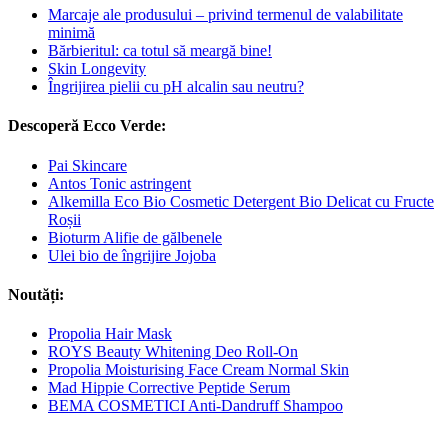
Marcaje ale produsului – privind termenul de valabilitate
minimă
Bărbieritul: ca totul să meargă bine!
Skin Longevity
Îngrijirea pielii cu pH alcalin sau neutru?
Descoperă Ecco Verde:
Pai Skincare
Antos Tonic astringent
Alkemilla Eco Bio Cosmetic Detergent Bio Delicat cu Fructe
Roșii
Bioturm Alifie de gălbenele
Ulei bio de îngrijire Jojoba
Noutăți:
Propolia Hair Mask
ROYS Beauty Whitening Deo Roll-On
Propolia Moisturising Face Cream Normal Skin
Mad Hippie Corrective Peptide Serum
BEMA COSMETICI Anti-Dandruff Shampoo