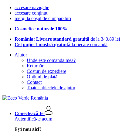
accesare navigație
accesare conținut
mergi la coșul de cumpărături
Cosmetice naturale 100%
România: Livrare standard gratuită
de la 340,89 lei
Cel puțin 1 mostră gratuită
la fiecare comandă
Ajutor
Unde este comanda mea?
Returnări
Costuri de expediere
Opțiuni de plată
Contact
Toate subiectele de ajutor
Conectează-te
Autentifică-te acum
Ești
nou aici?