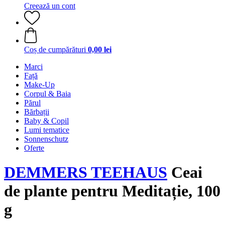
Creează un cont
Coș de cumpărături
0,00 lei
Marci
Față
Make-Up
Corpul & Baia
Părul
Bărbații
Baby & Copil
Lumi tematice
Sonnenschutz
Oferte
DEMMERS TEEHAUS
Ceai
de plante pentru Meditație, 100
g