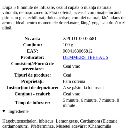
După 5-8 minute de infuzare, ceaiul capătă o nuanță naturală,
vibrantă, de roșu-zmeură. Fără cofeină, această combinație încântă
printr-un gust echilibrat, dulce-acrișor, complet natural, fără adaos de
arome, ideal pentru momentele de relaxare, lângă yoga sau după o zi
plină.
Nr. art.:
XPI-DT-00-06681
Conținut:
100 g
EAN:
9004163066812
Producator:
DEMMERS TEEHAUS
Consistență/Formă de
Ceai vrac
prezentare:
Tipuri de produse:
Ceai
Proprietăți:
Fără cofeină
Instrucțiuni de depozitare:
A se păstra la loc uscat
Conținut - ceaiuri:
Ceai vrac
5 minute, 6 minute, 7 minute, 8
Timp de infuzare:
minute
Ingrediente
Hagebuttenschalen, hibiscus, Lemongrass, Cardamom (Elettaria
cardamomum), Pfefferminze, Mușețel adevărat (Chamomilla