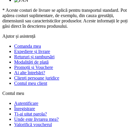
* Aceste costuri de livrare se aplică pentru transportul standard. Pot
apărea costuri suplimentare, de exemplu, din cauza greutății,
dimensiunii sau caracteristicilor produselor. Aceste informații le poți
găsi direct în descrierea produsului.
Ajutor și asistență
Comanda mea
Expediere și livrare
Retururi și rambursări
Modalități de plată
Promoții și Vouchere
Ai alte întrebări?
Clienți persoane juridice
Contul meu client
Contul meu
Autentificare
Înregistrare
Ți-ai uitat parola?
Unde este livrarea mea?
Valorifică voucherul