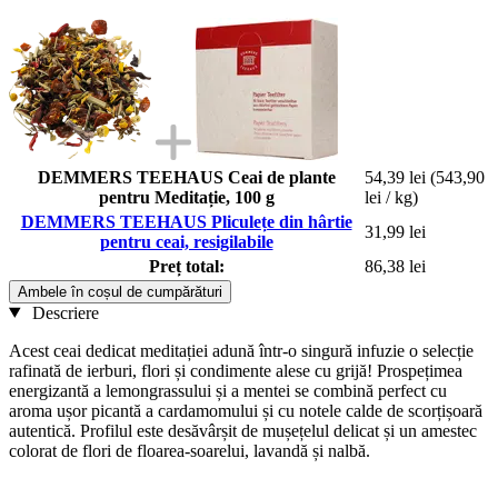
DEMMERS TEEHAUS Ceai de plante
54,39 lei
(543,90
pentru Meditație, 100 g
lei / kg)
DEMMERS TEEHAUS Pliculețe din hârtie
31,99 lei
pentru ceai, resigilabile
Preț total:
86,38 lei
Ambele în coșul de cumpărături
Descriere
Acest ceai dedicat meditației adună într-o singură infuzie o selecție
rafinată de ierburi, flori și condimente alese cu grijă! Prospețimea
energizantă a lemongrassului și a mentei se combină perfect cu
aroma ușor picantă a cardamomului și cu notele calde de scorțișoară
autentică. Profilul este desăvârșit de mușețelul delicat și un amestec
colorat de flori de floarea-soarelui, lavandă și nalbă.