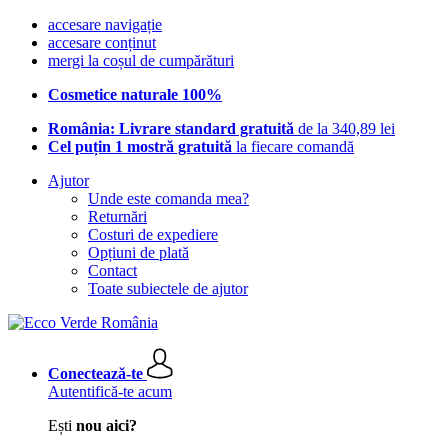
accesare navigație
accesare conținut
mergi la coșul de cumpărături
Cosmetice naturale 100%
România: Livrare standard gratuită
de la 340,89 lei
Cel puțin 1 mostră gratuită
la fiecare comandă
Ajutor
Unde este comanda mea?
Returnări
Costuri de expediere
Opțiuni de plată
Contact
Toate subiectele de ajutor
Conectează-te
Autentifică-te acum
Ești
nou aici?