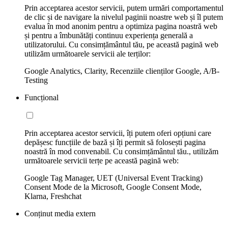
Prin acceptarea acestor servicii, putem urmări comportamentul
de clic și de navigare la nivelul paginii noastre web și îl putem
evalua în mod anonim pentru a optimiza pagina noastră web
și pentru a îmbunătăți continuu experiența generală a
utilizatorului. Cu consimțământul tău, pe această pagină web
utilizăm următoarele servicii ale terților:
Google Analytics, Clarity, Recenziile clienților Google, A/B-
Testing
Funcțional
Prin acceptarea acestor servicii, îți putem oferi opțiuni care
depășesc funcțiile de bază și îți permit să folosești pagina
noastră în mod convenabil. Cu consimțământul tău., utilizăm
următoarele servicii terțe pe această pagină web:
Google Tag Manager, UET (Universal Event Tracking)
Consent Mode de la Microsoft, Google Consent Mode,
Klarna, Freshchat
Conținut media extern