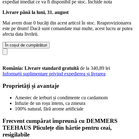
expediat imediat ce va fi disponibil pe stoc.
Închide nota
Livrare până la luni, 31. august
Mai avem doar 0 bucăți din acest articol în stoc. Reaprovizionarea
este pe drum! Dacă sunt comandate mai multe, acest lucru ar putea
afecta data livrării.
În coșul de cumpărături
România: Livrare standard gratuită
de la 340,89 lei
Informații suplimentare privind expedierea și livrarea
Proprietăți și avantaje
Amestec de ierburi și condimente cu cardamom
Infuzie de un roșu intens, ca zmeura
100% natural, fără arome artificiale
Frecvent cumpărat împreună cu DEMMERS
TEEHAUS Pliculețe din hârtie pentru ceai,
resigilabile