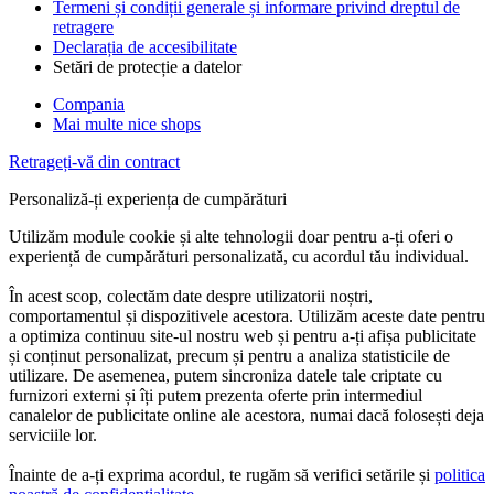
Termeni și condiții generale și informare privind dreptul de
retragere
Declarația de accesibilitate
Setări de protecție a datelor
Compania
Mai multe nice shops
Retrageți-vă din contract
Personaliză-ți experiența de cumpărături
Utilizăm module cookie și alte tehnologii doar pentru a-ți oferi o
experiență de cumpărături personalizată, cu acordul tău individual.
În acest scop, colectăm date despre utilizatorii noștri,
comportamentul și dispozitivele acestora. Utilizăm aceste date pentru
a optimiza continuu site-ul nostru web și pentru a-ți afișa publicitate
și conținut personalizat, precum și pentru a analiza statisticile de
utilizare. De asemenea, putem sincroniza datele tale criptate cu
furnizori externi și îți putem prezenta oferte prin intermediul
canalelor de publicitate online ale acestora, numai dacă folosești deja
serviciile lor.
Înainte de a-ți exprima acordul, te rugăm să verifici setările și
politica