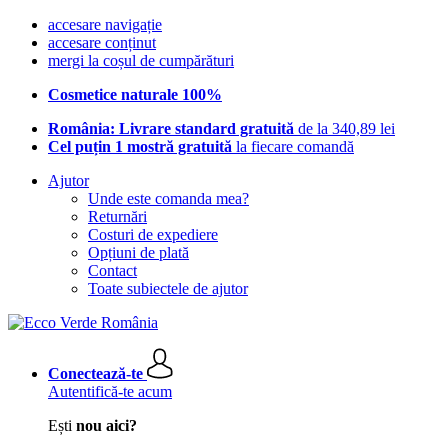
accesare navigație
accesare conținut
mergi la coșul de cumpărături
Cosmetice naturale 100%
România: Livrare standard gratuită
de la 340,89 lei
Cel puțin 1 mostră gratuită
la fiecare comandă
Ajutor
Unde este comanda mea?
Returnări
Costuri de expediere
Opțiuni de plată
Contact
Toate subiectele de ajutor
Conectează-te
Autentifică-te acum
Ești
nou aici?