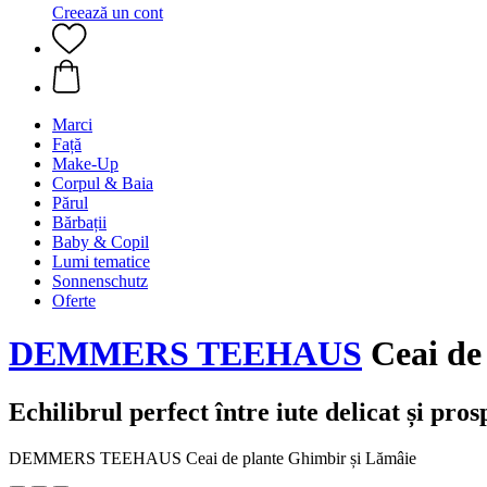
Creează un cont
Marci
Față
Make-Up
Corpul & Baia
Părul
Bărbații
Baby & Copil
Lumi tematice
Sonnenschutz
Oferte
DEMMERS TEEHAUS
Ceai de 
Echilibrul perfect între iute delicat și pros
DEMMERS TEEHAUS Ceai de plante Ghimbir și Lămâie