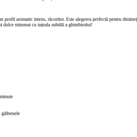
n profil aromatic intens, răcoritor. Este alegerea perfectă pentru dimin
st dulce minunat cu iuțeala subtilă a ghimbirului!
 minute
e gălbenele