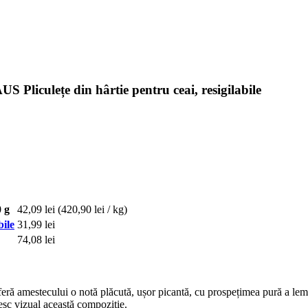
culețe din hârtie pentru ceai, resigilabile
 g
42,09 lei
(420,90 lei / kg)
ile
31,99 lei
74,08 lei
feră amestecului o notă plăcută, ușor picantă, cu prospețimea pură a lem
șesc vizual această compoziție.