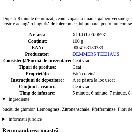
După 5-8 minute de infuzat, ceaiul capătă o nuanță galben-verzuie și u
nostru: adaugă o linguriță de miere în ceaiul preparat pentru un contra
Nr. art.:
XPI-DT-00-06531
Conținut:
100 g
EAN:
9004163180389
Producator:
DEMMERS TEEHAUS
Consistență/Formă de prezentare:
Ceai vrac
Tipuri de produse:
Ceai
Proprietăți:
Fără cofeină
Instrucțiuni de depozitare:
A se păstra la loc uscat
Conținut - ceaiuri:
Ceai vrac
Timp de infuzare:
5 minute, 6 minute, 7 minute, 8
Ingrediente
bucăți de ghimbir, Lemongrass, Zitronenschale, Pfefferminze, Flori d
Informații juridice
Recomandarea noastră