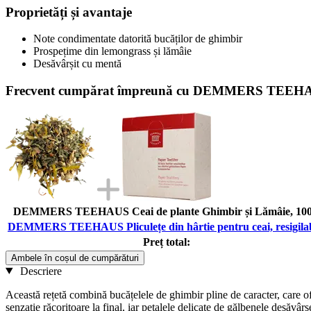
Proprietăți și avantaje
Note condimentate datorită bucăților de ghimbir
Prospețime din lemongrass și lămâie
Desăvârșit cu mentă
Frecvent cumpărat împreună cu DEMMERS TEEHAUS Pli
DEMMERS TEEHAUS Ceai de plante Ghimbir și Lămâie, 100
DEMMERS TEEHAUS Pliculețe din hârtie pentru ceai, resigilab
Preț total:
Ambele în coșul de cumpărături
Descriere
Această rețetă combină bucățelele de ghimbir pline de caracter, care o
senzație răcoritoare la final, iar petalele delicate de gălbenele desăvâr