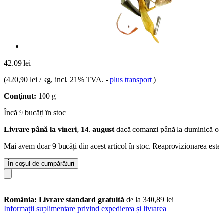
42,09 lei
(
420,90 lei / kg
, incl. 21% TVA.
-
plus transport
)
Conţinut:
100 g
Încă 9 bucăți în stoc
Livrare până la vineri, 14. august
dacă comanzi până la
duminică o
Mai avem doar 9 bucăți din acest articol în stoc. Reaprovizionarea est
În coșul de cumpărături
România: Livrare standard gratuită
de la 340,89 lei
Informații suplimentare privind expedierea și livrarea