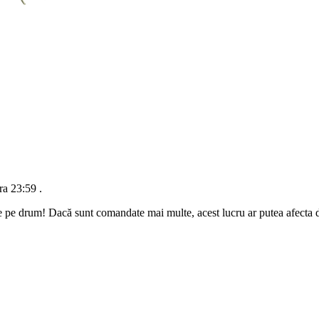
ra 23:59
.
e pe drum! Dacă sunt comandate mai multe, acest lucru ar putea afecta da