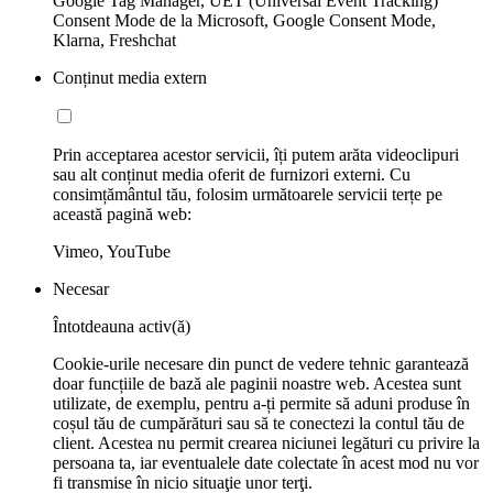
Google Tag Manager, UET (Universal Event Tracking)
Consent Mode de la Microsoft, Google Consent Mode,
Klarna, Freshchat
Conținut media extern
Prin acceptarea acestor servicii, îți putem arăta videoclipuri
sau alt conținut media oferit de furnizori externi. Cu
consimțământul tău, folosim următoarele servicii terțe pe
această pagină web:
Vimeo, YouTube
Necesar
Întotdeauna activ(ă)
Cookie-urile necesare din punct de vedere tehnic garantează
doar funcțiile de bază ale paginii noastre web. Acestea sunt
utilizate, de exemplu, pentru a-ți permite să aduni produse în
coșul tău de cumpărături sau să te conectezi la contul tău de
client. Acestea nu permit crearea niciunei legături cu privire la
persoana ta, iar eventualele date colectate în acest mod nu vor
fi transmise în nicio situaţie unor terţi.