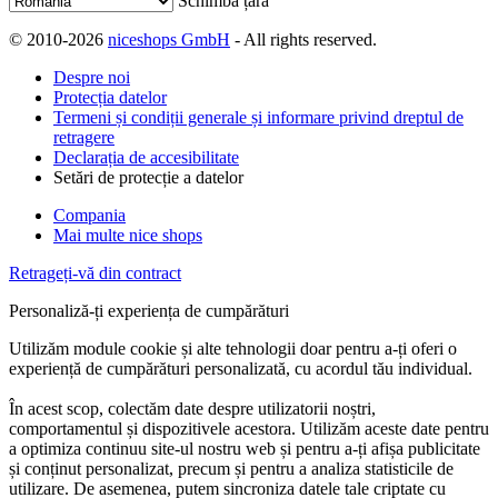
Schimbă țara
© 2010-2026
niceshops GmbH
- All rights reserved.
Despre noi
Protecția datelor
Termeni și condiții generale și informare privind dreptul de
retragere
Declarația de accesibilitate
Setări de protecție a datelor
Compania
Mai multe nice shops
Retrageți-vă din contract
Personaliză-ți experiența de cumpărături
Utilizăm module cookie și alte tehnologii doar pentru a-ți oferi o
experiență de cumpărături personalizată, cu acordul tău individual.
În acest scop, colectăm date despre utilizatorii noștri,
comportamentul și dispozitivele acestora. Utilizăm aceste date pentru
a optimiza continuu site-ul nostru web și pentru a-ți afișa publicitate
și conținut personalizat, precum și pentru a analiza statisticile de
utilizare. De asemenea, putem sincroniza datele tale criptate cu