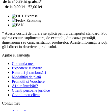
de la 340,89 lei
gratuit*
de la 0,00 lei
52,00 lei
* Aceste costuri de livrare se aplică pentru transportul standard. Pot
apărea costuri suplimentare, de exemplu, din cauza greutății,
dimensiunii sau caracteristicilor produselor. Aceste informații le poți
găsi direct în descrierea produsului.
Ajutor și asistență
Comanda mea
Expediere și livrare
Retururi și rambursări
Modalități de plată
Promoții și Vouchere
Ai alte întrebări?
Clienți persoane juridice
Contul meu client
Contul meu