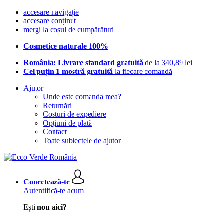
accesare navigație
accesare conținut
mergi la coșul de cumpărături
Cosmetice naturale 100%
România: Livrare standard gratuită
de la 340,89 lei
Cel puțin 1 mostră gratuită
la fiecare comandă
Ajutor
Unde este comanda mea?
Returnări
Costuri de expediere
Opțiuni de plată
Contact
Toate subiectele de ajutor
Conectează-te
Autentifică-te acum
Ești
nou aici?