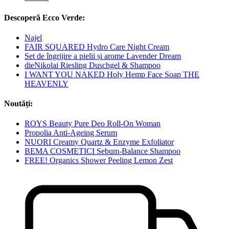
Descoperă Ecco Verde:
Najel
FAIR SQUARED Hydro Care Night Cream
Set de îngrijire a pielii și arome Lavender Dream
dieNikolai Riesling Duschgel & Shampoo
I WANT YOU NAKED Holy Hemp Face Soap THE
HEAVENLY
Noutăți:
ROYS Beauty Pure Deo Roll-On Woman
Propolia Anti-Ageing Serum
NUORI Creamy Quartz & Enzyme Exfoliator
BEMA COSMETICI Sebum-Balance Shampoo
FREE! Organics Shower Peeling Lemon Zest