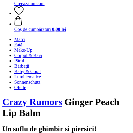
Creează un cont
Coș de cumpărături
0,00 lei
Marci
Față
Make-Up
Corpul & Baia
Părul
Bărbații
Baby & Copil
Lumi tematice
Sonnenschutz
Oferte
Crazy Rumors
Ginger Peach
Lip Balm
Un suflu de ghimbir si piersici!