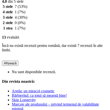
4,0
din 5 stele
5 stele
7
(53%)
4 stele
1
(7%)
3 stele
4
(30%)
2 stele
0
(0%)
1 stea
1
(7%)
13
evaluări
Încă nu există recenzii pentru română, dar există 7 recenzii în alte
limbi.
Afișează
Nu sunt disponibile recenzii.
Din revista noastră:
Argila: un miracol cosmetic
Bărbieritul: ca totul să meargă bine!
Skin Longevity
Marcaje ale produsului – privind termenul de valabilitate
minimă