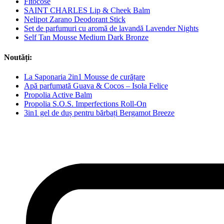
Fitocose
SAINT CHARLES Lip & Cheek Balm
Nelipot Zarano Deodorant Stick
Set de parfumuri cu aromă de lavandă Lavender Nights
Self Tan Mousse Medium Dark Bronze
Noutăți:
La Saponaria 2in1 Mousse de curățare
Apă parfumată Guava & Cocos – Isola Felice
Propolia Active Balm
Propolia S.O.S. Imperfections Roll-On
3in1 gel de duș pentru bărbați Bergamot Breeze