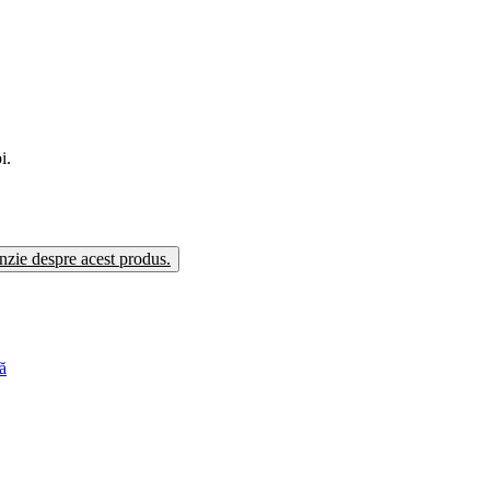
i.
enzie despre acest produs.
ă