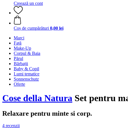
Creează un cont
Coș de cumpărături
0,00 lei
Marci
Față
Make-Up
Corpul & Baia
Părul
Bărbații
Baby & Copil
Lumi tematice
Sonnenschutz
Oferte
Cose della Natura
Set pentru ma
Relaxare pentru minte si corp.
4 recenzii