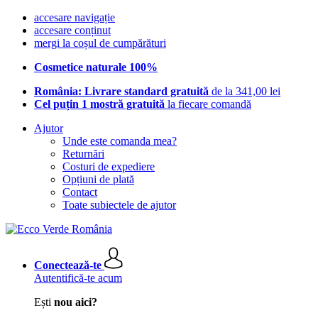
accesare navigație
accesare conținut
mergi la coșul de cumpărături
Cosmetice naturale 100%
România: Livrare standard gratuită
de la 341,00 lei
Cel puțin 1 mostră gratuită
la fiecare comandă
Ajutor
Unde este comanda mea?
Returnări
Costuri de expediere
Opțiuni de plată
Contact
Toate subiectele de ajutor
Conectează-te
Autentifică-te acum
Ești
nou aici?