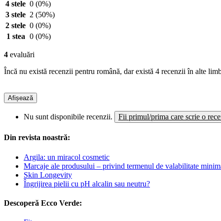
4 stele
0
(0%)
3 stele
2
(50%)
2 stele
0
(0%)
1 stea
0
(0%)
4
evaluări
Încă nu există recenzii pentru română, dar există 4 recenzii în alte limb
Afișează
Nu sunt disponibile recenzii.
Fii primul/prima care scrie o rec
Din revista noastră:
Argila: un miracol cosmetic
Marcaje ale produsului – privind termenul de valabilitate minim
Skin Longevity
Îngrijirea pielii cu pH alcalin sau neutru?
Descoperă Ecco Verde: