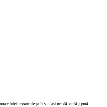
tura celulele moarte ale
pielii
și o lasă netedă, vitală și pură.