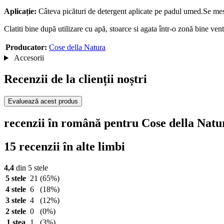
Aplicație:
Câteva picături de detergent aplicate pe padul
umed
.Se mes
Clatiti bine după utilizare cu apă, stoarce si agata într-o zonă bine vent
Producator:
Cose della Natura
Accesorii
Recenzii de la clienții noștri
Evaluează acest produs
recenzii în română pentru Cose della Natu
15 recenzii în alte limbi
4,4
din 5 stele
5 stele
21
(65%)
4 stele
6
(18%)
3 stele
4
(12%)
2 stele
0
(0%)
1 stea
1
(3%)