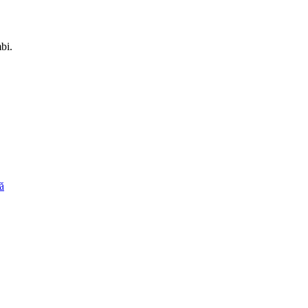
bi.
ă