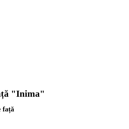
ață "Inima"
 față