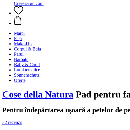
Creează un cont
Marci
Față
Make-Up
Corpul & Baia
Părul
Bărbații
Baby & Copil
Lumi tematice
Sonnenschutz
Oferte
Cose della Natura
Pad pentru f
Pentru îndepărtarea uşoară a petelor de pe
32 recenzii