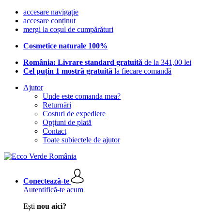
accesare navigație
accesare conținut
mergi la coșul de cumpărături
Cosmetice naturale 100%
România: Livrare standard gratuită
de la 341,00 lei
Cel puțin 1 mostră gratuită
la fiecare comandă
Ajutor
Unde este comanda mea?
Returnări
Costuri de expediere
Opțiuni de plată
Contact
Toate subiectele de ajutor
Conectează-te
Autentifică-te acum
Ești
nou aici?