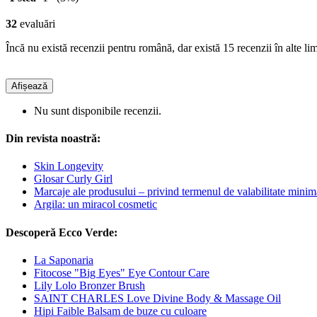
32
evaluări
Încă nu există recenzii pentru română, dar există 15 recenzii în alte lim
Afișează
Nu sunt disponibile recenzii.
Din revista noastră:
Skin Longevity
Glosar Curly Girl
Marcaje ale produsului – privind termenul de valabilitate minim
Argila: un miracol cosmetic
Descoperă Ecco Verde:
La Saponaria
Fitocose "Big Eyes" Eye Contour Care
Lily Lolo Bronzer Brush
SAINT CHARLES Love Divine Body & Massage Oil
Hipi Faible Balsam de buze cu culoare