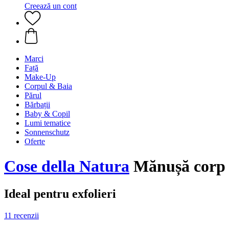
Creează un cont
Marci
Față
Make-Up
Corpul & Baia
Părul
Bărbații
Baby & Copil
Lumi tematice
Sonnenschutz
Oferte
Cose della Natura
Mănușă corp 
Ideal pentru exfolieri
11 recenzii