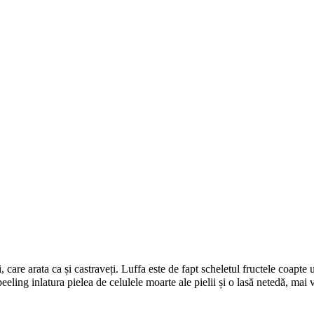
, care arata ca și castraveți. Luffa este de fapt scheletul fructele coapte
peeling inlatura pielea de celulele moarte ale pielii și o lasă netedă, mai v