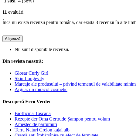
1 stea
4
(36%)
11
evaluări
Încă nu există recenzii pentru română, dar există 3 recenzii în alte limb
Afișează
Nu sunt disponibile recenzii.
Din revista noastră:
Glosar Curly Girl
Skin Longevity
Marcaje ale produsului – privind termenul de valabilitate minim
Argila: un miracol cosmetic
Descoperă Ecco Verde:
Biofficina Toscana
Rezepte der Oma Gertrude Șampon pentru volum
Amestec de parfumuri
Terra Naturi Creion kajal alb
Cremă anti-îmbătrânire cu efect de fermitate