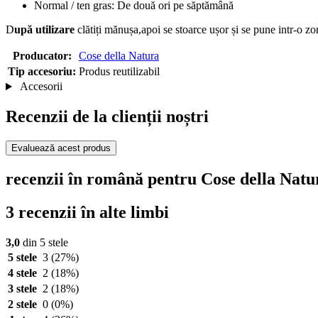
Normal / ten gras: De două ori pe săptămână
D
upă utilizare
clătiți mănușa,apoi se stoarce ușor și se pune intr-o zo
Producator:
Cose della Natura
Tip accesoriu:
Produs reutilizabil
Accesorii
Recenzii de la clienții noștri
Evaluează acest produs
recenzii în română pentru Cose della Nat
3 recenzii în alte limbi
3,0
din 5 stele
5 stele
3
(27%)
4 stele
2
(18%)
3 stele
2
(18%)
2 stele
0
(0%)