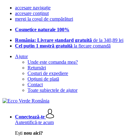
accesare navigație
accesare conținut
mergi la coșul de cumpărături
Cosmetice naturale 100%
România: Livrare standard gratuită
de la 340,89 lei
Cel puțin 1 mostră gratuită
la fiecare comandă
Ajutor
Unde este comanda mea?
Returnări
Costuri de expediere
Opțiuni de plată
Contact
Toate subiectele de ajutor
Conectează-te
Autentifică-te acum
Ești
nou aici?