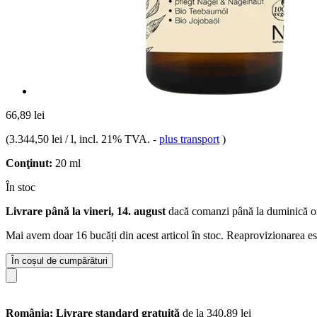
66,89 lei
(
3.344,50 lei / l
, incl. 21% TVA.
-
plus transport
)
Conţinut:
20 ml
În stoc
Livrare până la vineri, 14. august
dacă comanzi până la
duminică o
Mai avem doar 16 bucăți din acest articol în stoc. Reaprovizionarea es
În coșul de cumpărături
România: Livrare standard gratuită
de la 340,89 lei