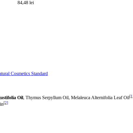
84,48 lei
tural Cosmetics Standard
[1
stifolia Oil
, Thymus Serpyllum Oil, Melaleuca Alternifolia Leaf Oil
[2]
in