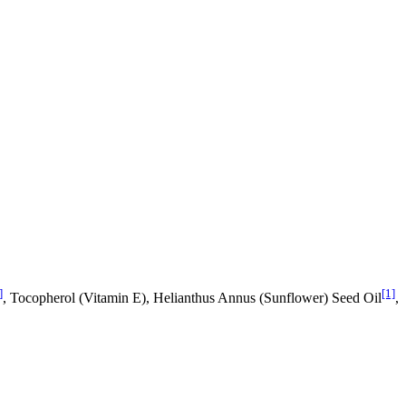
]
[1]
, Tocopherol (Vitamin E), Helianthus Annus (Sunflower) Seed Oil
,