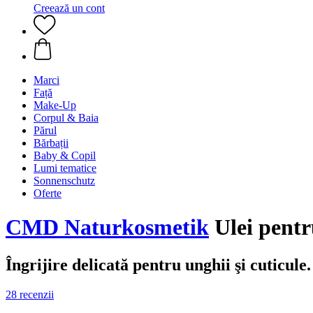
Creează un cont
Marci
Față
Make-Up
Corpul & Baia
Părul
Bărbații
Baby & Copil
Lumi tematice
Sonnenschutz
Oferte
CMD Naturkosmetik
Ulei pentru
Îngrijire delicată pentru unghii şi cuticule.
28 recenzii