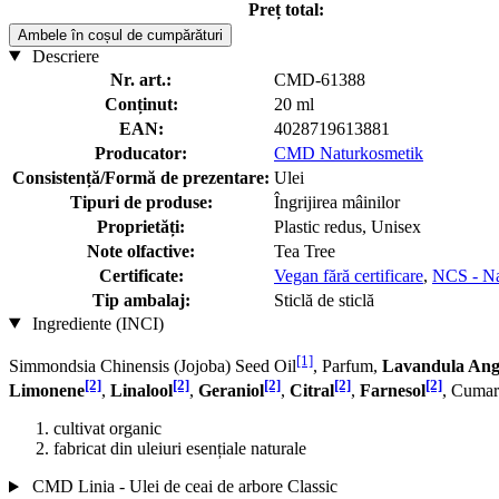
Preț total:
Ambele în coșul de cumpărături
Descriere
Nr. art.:
CMD-61388
Conținut:
20 ml
EAN:
4028719613881
Producator:
CMD Naturkosmetik
Consistență/Formă de prezentare:
Ulei
Tipuri de produse:
Îngrijirea mâinilor
Proprietăți:
Plastic redus, Unisex
Note olfactive:
Tea Tree
Certificate:
Vegan fără certificare
,
NCS - Na
Tip ambalaj:
Sticlă de sticlă
Ingrediente (INCI)
[1]
Simmondsia Chinensis (Jojoba) Seed Oil
, Parfum,
Lavandula Angu
[2]
[2]
[2]
[2]
[2]
Limonene
,
Linalool
,
Geraniol
,
Citral
,
Farnesol
, Cumar
cultivat organic
fabricat din uleiuri esențiale naturale
CMD Linia - Ulei de ceai de arbore Classic