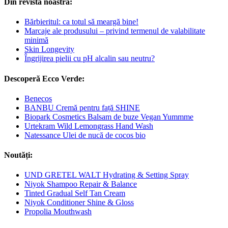
Din revista noastră:
Bărbieritul: ca totul să meargă bine!
Marcaje ale produsului – privind termenul de valabilitate
minimă
Skin Longevity
Îngrijirea pielii cu pH alcalin sau neutru?
Descoperă Ecco Verde:
Benecos
BANBU Cremă pentru față SHINE
Biopark Cosmetics Balsam de buze Vegan Yummme
Urtekram Wild Lemongrass Hand Wash
Natessance Ulei de nucă de cocos bio
Noutăți:
UND GRETEL WALT Hydrating & Setting Spray
Niyok Shampoo Repair & Balance
Tinted Gradual Self Tan Cream
Niyok Conditioner Shine & Gloss
Propolia Mouthwash