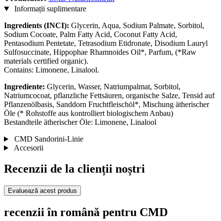
Informații suplimentare
Ingredients (INCI):
Glycerin, Aqua, Sodium Palmate, Sorbitol,
Sodium Cocoate, Palm Fatty Acid, Coconut Fatty Acid,
Pentasodium Pentetate, Tetrasodium Etidronate, Disodium Lauryl
Sulfosuccinate, Hippophae Rhamnoides Oil*, Parfum, (*Raw
materials certified organic).
Contains: Limonene, Linalool.
Ingrediente:
Glycerin, Wasser, Natriumpalmat, Sorbitol,
Natriumcocoat, pflanzliche Fettsäuren, organische Salze, Tensid auf
Pflanzenölbasis, Sanddorn Fruchtfleischöl*, Mischung ätherischer
Öle (* Rohstoffe aus kontrolliert biologischem Anbau)
Bestandteile ätherischer Öle: Limonene, Linalool
CMD Sandorini-Linie
Accesorii
Recenzii de la clienții noștri
Evaluează acest produs
recenzii în română pentru CMD