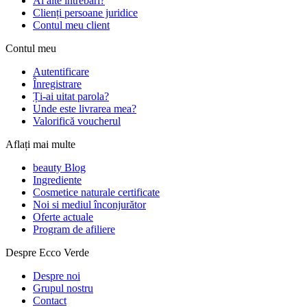
Ai alte întrebări?
Clienți persoane juridice
Contul meu client
Contul meu
Autentificare
Înregistrare
Ți-ai uitat parola?
Unde este livrarea mea?
Valorifică voucherul
Aflați mai multe
beauty Blog
Ingrediente
Cosmetice naturale certificate
Noi si mediul înconjurător
Oferte actuale
Program de afiliere
Despre Ecco Verde
Despre noi
Grupul nostru
Contact