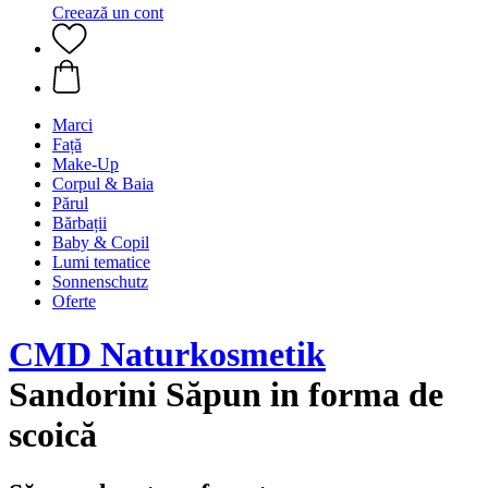
Creează un cont
Marci
Față
Make-Up
Corpul & Baia
Părul
Bărbații
Baby & Copil
Lumi tematice
Sonnenschutz
Oferte
CMD Naturkosmetik
Sandorini Săpun in forma de
scoică