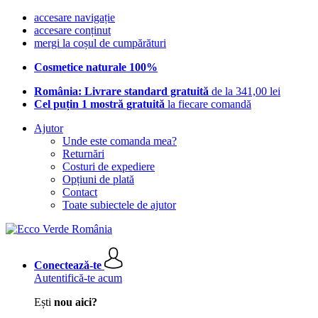
accesare navigație
accesare conținut
mergi la coșul de cumpărături
Cosmetice naturale 100%
România: Livrare standard gratuită
de la 341,00 lei
Cel puțin 1 mostră gratuită
la fiecare comandă
Ajutor
Unde este comanda mea?
Returnări
Costuri de expediere
Opțiuni de plată
Contact
Toate subiectele de ajutor
Conectează-te
Autentifică-te acum
Ești
nou aici?