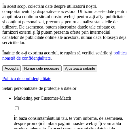
În acest scop, colectăm date despre utilizatorii noștri,
comportamentul și dispozitivele acestora. Utilizăm aceste date pentru
a optimiza continuu site-ul nostru web și pentru a-ți afișa publicitate
și conținut personalizat, precum și pentru a analiza statisticile de
utilizare. De asemenea, putem sincroniza datele tale criptate cu
furnizori externi și îți putem prezenta oferte prin intermediul
canalelor de publicitate online ale acestora, numai dacă folosești deja
serviciile lor.
Înainte de a-ți exprima acordul, te rugăm să verifici setările și
politica
noastră de confidențialitate
.
Acceptă
Numai cele necesare
Ajustează setările
Politica de confidențialitate
Setări personalizate de protecție a datelor
Marketing per Customer-Match
În baza consimțământului tău, te vom informa, de asemenea,
despre promoții în afara paginii noastre web și îți vom arăta
produse relevante. În acest scop, sincronizăm datele tale