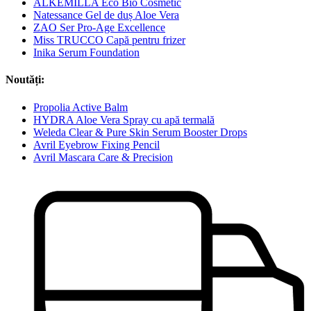
ALKEMILLA Eco Bio Cosmetic
Natessance Gel de duș Aloe Vera
ZAO Ser Pro-Age Excellence
Miss TRUCCO Capă pentru frizer
Inika Serum Foundation
Noutăți:
Propolia Active Balm
HYDRA Aloe Vera Spray cu apă termală
Weleda Clear & Pure Skin Serum Booster Drops
Avril Eyebrow Fixing Pencil
Avril Mascara Care & Precision