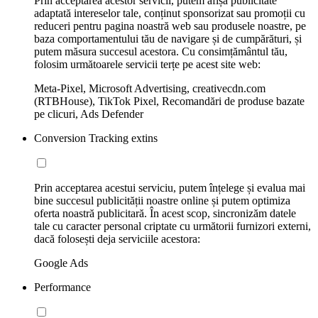
Prin acceptarea acestor servicii, putem afișa publicitate
adaptată intereselor tale, conținut sponsorizat sau promoții cu
reduceri pentru pagina noastră web sau produsele noastre, pe
baza comportamentului tău de navigare și de cumpărături, și
putem măsura succesul acestora. Cu consimțământul tău,
folosim următoarele servicii terțe pe acest site web:
Meta-Pixel, Microsoft Advertising, creativecdn.com
(RTBHouse), TikTok Pixel, Recomandări de produse bazate
pe clicuri, Ads Defender
Conversion Tracking extins
Prin acceptarea acestui serviciu, putem înțelege și evalua mai
bine succesul publicității noastre online și putem optimiza
oferta noastră publicitară. În acest scop, sincronizăm datele
tale cu caracter personal criptate cu următorii furnizori externi,
dacă folosești deja serviciile acestora:
Google Ads
Performance