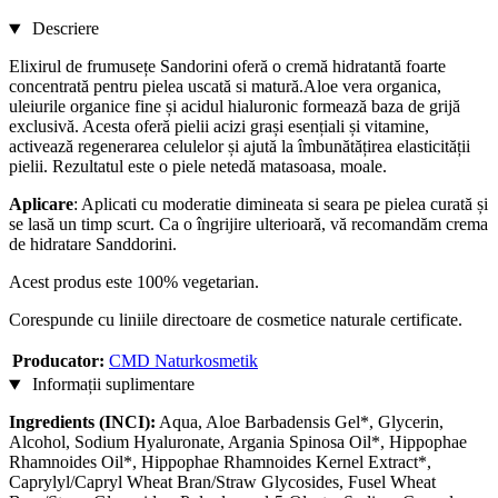
Descriere
Elixirul de frumusețe Sandorini oferă o cremă hidratantă foarte
concentrată pentru pielea uscată si matură.Aloe vera organica,
uleiurile organice fine și acidul hialuronic formează baza de grijă
exclusivă. Acesta oferă pielii acizi grași esențiali și vitamine,
activează regenerarea celulelor și ajută la îmbunătățirea elasticității
pielii. Rezultatul este o piele netedă matasoasa, moale.
Aplicare
: Aplicati cu moderatie dimineata si seara pe pielea curată și
se lasă un timp scurt. Ca o îngrijire ulterioară, vă recomandăm crema
de hidratare Sanddorini.
Acest produs este 100% vegetarian.
Corespunde cu liniile directoare de cosmetice naturale certificate.
Producator:
CMD Naturkosmetik
Informații suplimentare
Ingredients (INCI):
Aqua, Aloe Barbadensis Gel*, Glycerin,
Alcohol, Sodium Hyaluronate, Argania Spinosa Oil*, Hippophae
Rhamnoides Oil*, Hippophae Rhamnoides Kernel Extract*,
Caprylyl/Capryl Wheat Bran/Straw Glycosides, Fusel Wheat