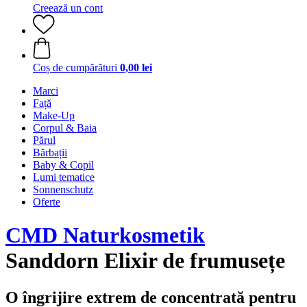
Creează un cont
Coș de cumpărături
0,00 lei
Marci
Față
Make-Up
Corpul & Baia
Părul
Bărbații
Baby & Copil
Lumi tematice
Sonnenschutz
Oferte
CMD Naturkosmetik
Sanddorn Elixir de frumusețe
O îngrijire extrem de concentrată pentru