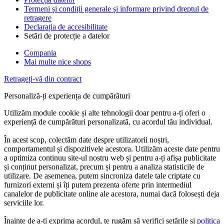
Termeni și condiții generale și informare privind dreptul de
retragere
Declarația de accesibilitate
Setări de protecție a datelor
Compania
Mai multe nice shops
Retrageți-vă din contract
Personaliză-ți experiența de cumpărături
Utilizăm module cookie și alte tehnologii doar pentru a-ți oferi o
experiență de cumpărături personalizată, cu acordul tău individual.
În acest scop, colectăm date despre utilizatorii noștri,
comportamentul și dispozitivele acestora. Utilizăm aceste date pentru
a optimiza continuu site-ul nostru web și pentru a-ți afișa publicitate
și conținut personalizat, precum și pentru a analiza statisticile de
utilizare. De asemenea, putem sincroniza datele tale criptate cu
furnizori externi și îți putem prezenta oferte prin intermediul
canalelor de publicitate online ale acestora, numai dacă folosești deja
serviciile lor.
Înainte de a-ți exprima acordul, te rugăm să verifici setările și
politica