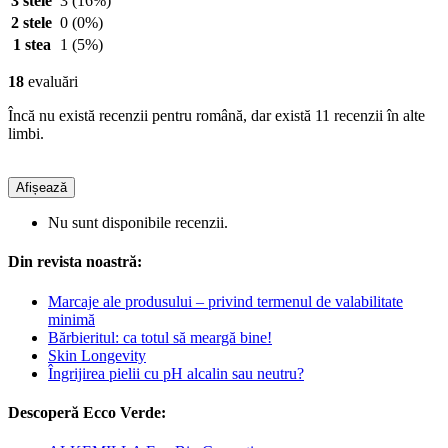
3 stele
3
(16%)
2 stele
0
(0%)
1 stea
1
(5%)
18
evaluări
Încă nu există recenzii pentru română, dar există 11 recenzii în alte
limbi.
Afișează
Nu sunt disponibile recenzii.
Din revista noastră:
Marcaje ale produsului – privind termenul de valabilitate
minimă
Bărbieritul: ca totul să meargă bine!
Skin Longevity
Îngrijirea pielii cu pH alcalin sau neutru?
Descoperă Ecco Verde: