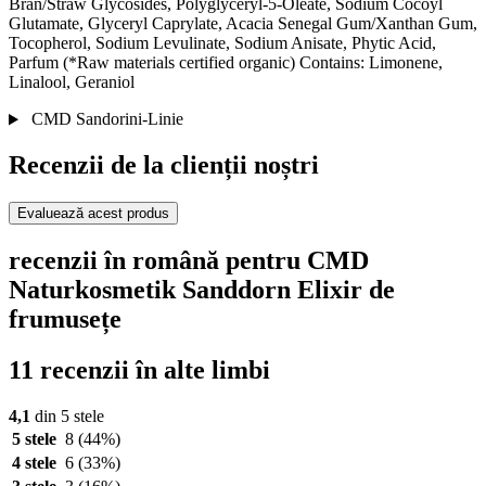
Bran/Straw Glycosides, Polyglyceryl-5-Oleate, Sodium Cocoyl
Glutamate, Glyceryl Caprylate, Acacia Senegal Gum/Xanthan Gum,
Tocopherol, Sodium Levulinate, Sodium Anisate, Phytic Acid,
Parfum (*Raw materials certified organic) Contains: Limonene,
Linalool, Geraniol
CMD Sandorini-Linie
Recenzii de la clienții noștri
Evaluează acest produs
recenzii în română pentru CMD
Naturkosmetik Sanddorn Elixir de
frumusețe
11 recenzii în alte limbi
4,1
din 5 stele
5 stele
8
(44%)
4 stele
6
(33%)