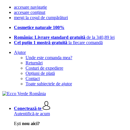
accesare navigație
accesare conținut
mergi la coșul de cumpărături
Cosmetice naturale 100%
România: Livrare standard gratuită
de la 340,89 lei
Cel puțin 1 mostră gratuită
la fiecare comandă
Ajutor
Unde este comanda mea?
Returnări
Costuri de expediere
Opțiuni de plată
Contact
Toate subiectele de ajutor
Conectează-te
Autentifică-te acum
Ești
nou aici?