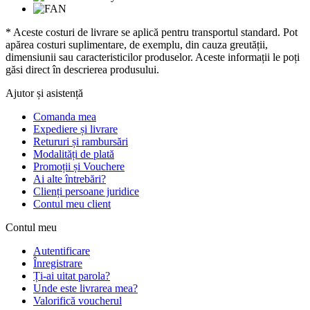
* Aceste costuri de livrare se aplică pentru transportul standard. Pot
apărea costuri suplimentare, de exemplu, din cauza greutății,
dimensiunii sau caracteristicilor produselor. Aceste informații le poți
găsi direct în descrierea produsului.
Ajutor și asistență
Comanda mea
Expediere și livrare
Retururi și rambursări
Modalități de plată
Promoții și Vouchere
Ai alte întrebări?
Clienți persoane juridice
Contul meu client
Contul meu
Autentificare
Înregistrare
Ți-ai uitat parola?
Unde este livrarea mea?
Valorifică voucherul