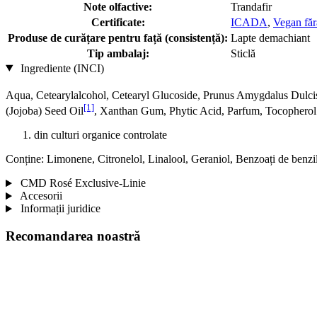
Note olfactive:
Trandafir
Certificate:
ICADA
,
Vegan fără
Produse de curățare pentru față (consistență):
Lapte demachiant
Tip ambalaj:
Sticlă
Ingrediente (INCI)
Aqua, Cetearylalcohol, Cetearyl Glucoside, Prunus Amygdalus Dulc
[1]
(Jojoba) Seed Oil
, Xanthan Gum, Phytic Acid, Parfum, Tocopherol
din culturi organice controlate
Conține: Limonene, Citronelol, Linalool, Geraniol, Benzoați de benzi
CMD Rosé Exclusive-Linie
Accesorii
Informații juridice
Recomandarea noastră