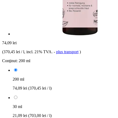
74,09 lei
(
370,45 lei / l
, incl. 21% TVA.
-
plus transport
)
Conţinut:
200 ml
200 ml
74,09 lei
(370,45 lei / l)
30 ml
21,09 lei
(703,00 lei / l)