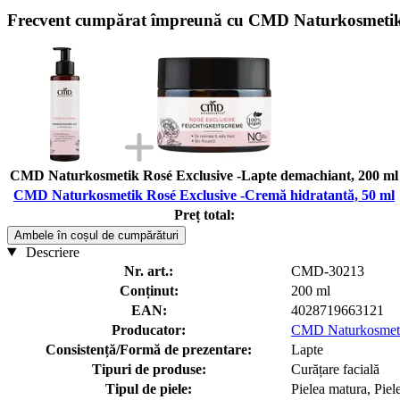
Frecvent cumpărat împreună cu CMD Naturkosmetik 
CMD Naturkosmetik Rosé Exclusive -Lapte demachiant, 200 ml
CMD Naturkosmetik Rosé Exclusive -Cremă hidratantă, 50 ml
Preț total:
Ambele în coșul de cumpărături
Descriere
Nr. art.:
CMD-30213
Conținut:
200 ml
EAN:
4028719663121
Producator:
CMD Naturkosmet
Consistență/Formă de prezentare:
Lapte
Tipuri de produse:
Curățare facială
Tipul de piele:
Pielea matura, Piele