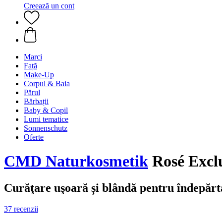
Creează un cont
Marci
Față
Make-Up
Corpul & Baia
Părul
Bărbații
Baby & Copil
Lumi tematice
Sonnenschutz
Oferte
CMD Naturkosmetik
Rosé Exclu
Curăţare uşoară și blândă pentru îndepăr
37 recenzii