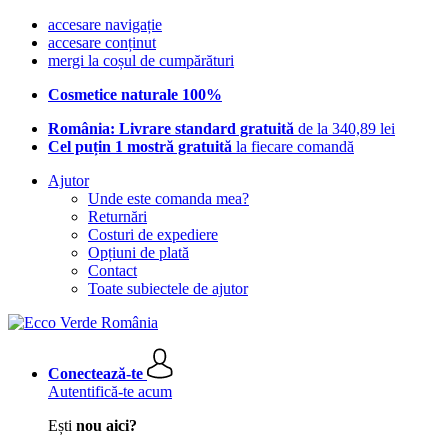
accesare navigație
accesare conținut
mergi la coșul de cumpărături
Cosmetice naturale 100%
România: Livrare standard gratuită
de la 340,89 lei
Cel puțin 1 mostră gratuită
la fiecare comandă
Ajutor
Unde este comanda mea?
Returnări
Costuri de expediere
Opțiuni de plată
Contact
Toate subiectele de ajutor
Conectează-te
Autentifică-te acum
Ești
nou aici?