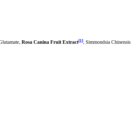
[1]
Glutamate,
Rosa Canina Fruit Extract
, Simmondsia Chinensis