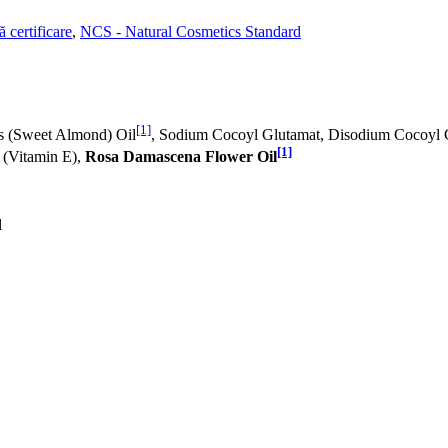
 certificare
,
NCS - Natural Cosmetics Standard
[1]
is (Sweet Almond) Oil
, Sodium Cocoyl Glutamat, Disodium Cocoyl 
[1]
 (Vitamin E),
Rosa Damascena Flower Oil
l