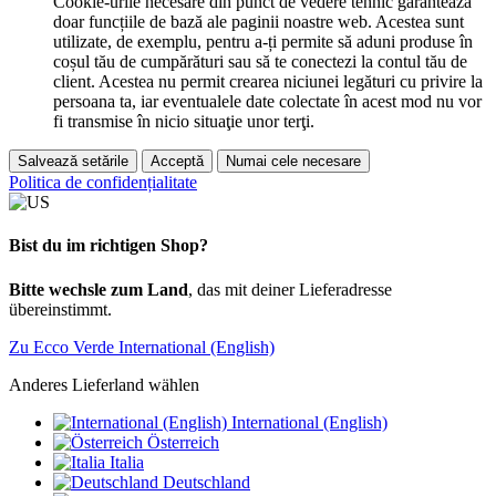
Cookie-urile necesare din punct de vedere tehnic garantează
doar funcțiile de bază ale paginii noastre web. Acestea sunt
utilizate, de exemplu, pentru a-ți permite să aduni produse în
coșul tău de cumpărături sau să te conectezi la contul tău de
client. Acestea nu permit crearea niciunei legături cu privire la
persoana ta, iar eventualele date colectate în acest mod nu vor
fi transmise în nicio situaţie unor terţi.
Salvează setările
Acceptă
Numai cele necesare
Politica de confidențialitate
Bist du im richtigen Shop?
Bitte wechsle zum Land
, das mit deiner Lieferadresse
übereinstimmt.
Zu Ecco Verde International (English)
Anderes Lieferland wählen
International (English)
Österreich
Italia
Deutschland