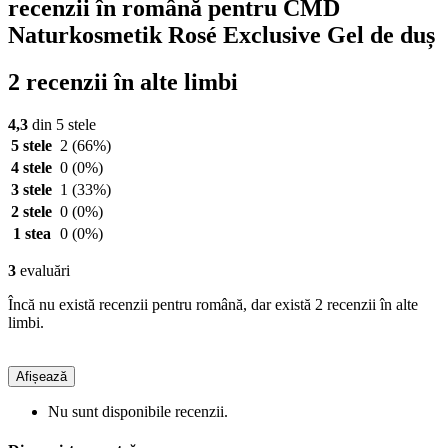
recenzii în română pentru CMD
Naturkosmetik Rosé Exclusive Gel de duș
2 recenzii în alte limbi
4,3
din 5 stele
5 stele
2
(66%)
4 stele
0
(0%)
3 stele
1
(33%)
2 stele
0
(0%)
1 stea
0
(0%)
3
evaluări
Încă nu există recenzii pentru română, dar există 2 recenzii în alte
limbi.
Afișează
Nu sunt disponibile recenzii.