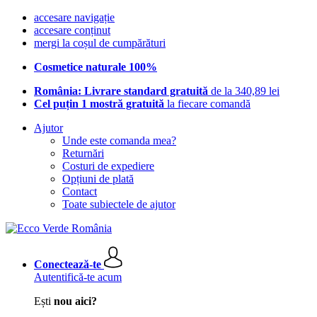
accesare navigație
accesare conținut
mergi la coșul de cumpărături
Cosmetice naturale 100%
România: Livrare standard gratuită
de la 340,89 lei
Cel puțin 1 mostră gratuită
la fiecare comandă
Ajutor
Unde este comanda mea?
Returnări
Costuri de expediere
Opțiuni de plată
Contact
Toate subiectele de ajutor
Conectează-te
Autentifică-te acum
Ești
nou aici?