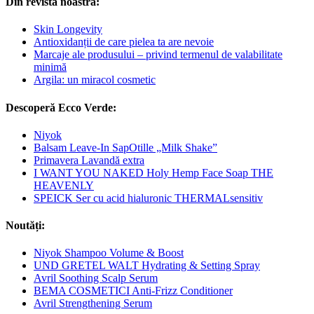
Din revista noastră:
Skin Longevity
Antioxidanții de care pielea ta are nevoie
Marcaje ale produsului – privind termenul de valabilitate
minimă
Argila: un miracol cosmetic
Descoperă Ecco Verde:
Niyok
Balsam Leave-In SapOtille „Milk Shake”
Primavera Lavandă extra
I WANT YOU NAKED Holy Hemp Face Soap THE
HEAVENLY
SPEICK Ser cu acid hialuronic THERMALsensitiv
Noutăți:
Niyok Shampoo Volume & Boost
UND GRETEL WALT Hydrating & Setting Spray
Avril Soothing Scalp Serum
BEMA COSMETICI Anti-Frizz Conditioner
Avril Strengthening Serum