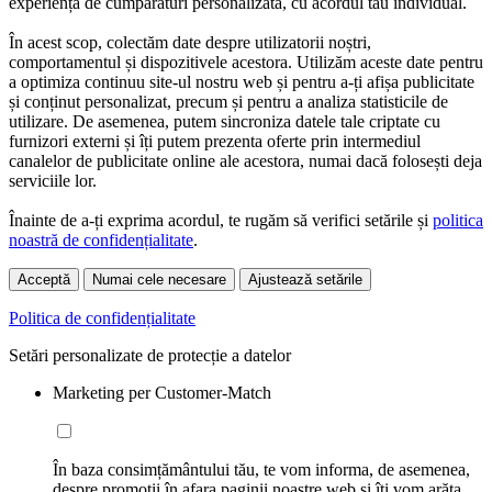
experiență de cumpărături personalizată, cu acordul tău individual.
În acest scop, colectăm date despre utilizatorii noștri,
comportamentul și dispozitivele acestora. Utilizăm aceste date pentru
a optimiza continuu site-ul nostru web și pentru a-ți afișa publicitate
și conținut personalizat, precum și pentru a analiza statisticile de
utilizare. De asemenea, putem sincroniza datele tale criptate cu
furnizori externi și îți putem prezenta oferte prin intermediul
canalelor de publicitate online ale acestora, numai dacă folosești deja
serviciile lor.
Înainte de a-ți exprima acordul, te rugăm să verifici setările și
politica
noastră de confidențialitate
.
Acceptă
Numai cele necesare
Ajustează setările
Politica de confidențialitate
Setări personalizate de protecție a datelor
Marketing per Customer-Match
În baza consimțământului tău, te vom informa, de asemenea,
despre promoții în afara paginii noastre web și îți vom arăta