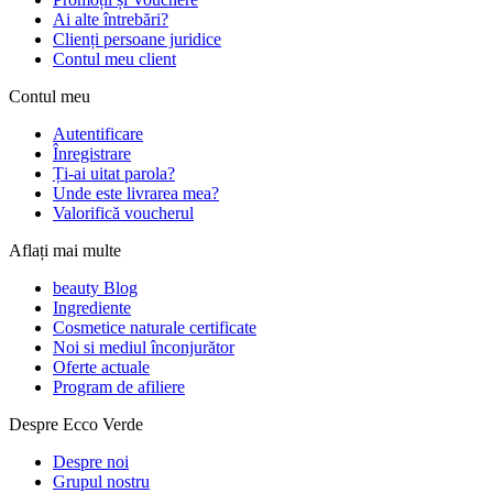
Ai alte întrebări?
Clienți persoane juridice
Contul meu client
Contul meu
Autentificare
Înregistrare
Ți-ai uitat parola?
Unde este livrarea mea?
Valorifică voucherul
Aflați mai multe
beauty Blog
Ingrediente
Cosmetice naturale certificate
Noi si mediul înconjurător
Oferte actuale
Program de afiliere
Despre Ecco Verde
Despre noi
Grupul nostru