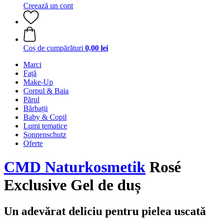
Creează un cont
Coș de cumpărături
0,00 lei
Marci
Față
Make-Up
Corpul & Baia
Părul
Bărbații
Baby & Copil
Lumi tematice
Sonnenschutz
Oferte
CMD Naturkosmetik
Rosé
Exclusive Gel de duș
Un adevărat deliciu pentru pielea uscată