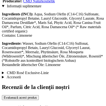
Producator:
CMD Naturkosmetik
Informații suplimentare
Ingredients (INCI):
Aqua, Sodium Olefin (C14-C16) Sulfonate,
Cocamidopropyl Betaine, Lauryl Glucoside, Glyceryl Laurate, Rosa
Damascena Destillate*, Maris Sal, Phytic Acid, Rosa Canina Fruit
Oil*, Parfum, Citric Acid, Rosa Damascena Oil* (* Raw materials
certified organic)
Contains: Limonene
Ingrediente:
Wasser, Sodium Olefin (C14-C16) Sulfonat,
Cocamidopropyl Betain, Lauryl Glucosid, Glyceryl Laurat,
Rosenwasser*, Meersalz, Phytinsäure, Rosa Mosqueta
(Wildrosenöl)*, Mischung ätherischer Öle, Zitronensäure, Rosenöl*
(*Rohstoffe aus kontrolliert biologischem Anbau)
Bestandteile ätherischer Öle: Limonene
CMD Rosé Exclusive-Linie
Accesorii
Recenzii de la clienții noștri
Evaluează acest produs