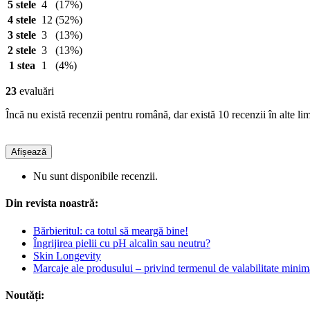
5 stele
4
(17%)
4 stele
12
(52%)
3 stele
3
(13%)
2 stele
3
(13%)
1 stea
1
(4%)
23
evaluări
Încă nu există recenzii pentru română, dar există 10 recenzii în alte lim
Afișează
Nu sunt disponibile recenzii.
Din revista noastră:
Bărbieritul: ca totul să meargă bine!
Îngrijirea pielii cu pH alcalin sau neutru?
Skin Longevity
Marcaje ale produsului – privind termenul de valabilitate minim
Noutăți: