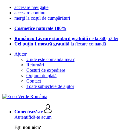
accesare navigație
accesare conținut
mergi la coșul de cumpărături
Cosmetice naturale 100%
România: Livrare standard gratuită
de la 340,52 lei
Cel puțin 1 mostră gratuită
la fiecare comandă
Ajutor
Unde este comanda mea?
Returnări
Costuri de expediere
Opțiuni de plată
Contact
Toate subiectele de ajutor
Conectează-te
Autentifică-te acum
Ești
nou aici?