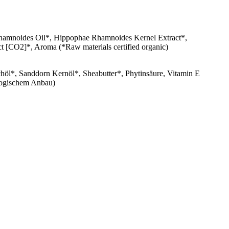
e Rhamnoides Oil*, Hippophae Rhamnoides Kernel Extract*,
t [CO2]*, Aroma (*Raw materials certified organic)
schöl*, Sanddorn Kernöl*, Sheabutter*, Phytinsäure, Vitamin E
ologischem Anbau)