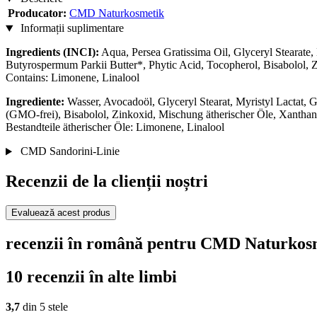
Producator:
CMD Naturkosmetik
Informații suplimentare
Ingredients (INCI):
Aqua, Persea Gratissima Oil, Glyceryl Stearate
Butyrospermum Parkii Butter*, Phytic Acid, Tocopherol, Bisabolol,
Contains: Limonene, Linalool
Ingrediente:
Wasser, Avocadoöl, Glyceryl Stearat, Myristyl Lactat, 
(GMO-frei), Bisabolol, Zinkoxid, Mischung ätherischer Öle, Xanthan,
Bestandteile ätherischer Öle: Limonene, Linalool
CMD Sandorini-Linie
Recenzii de la clienții noștri
Evaluează acest produs
recenzii în română pentru CMD Naturkos
10 recenzii în alte limbi
3,7
din 5 stele