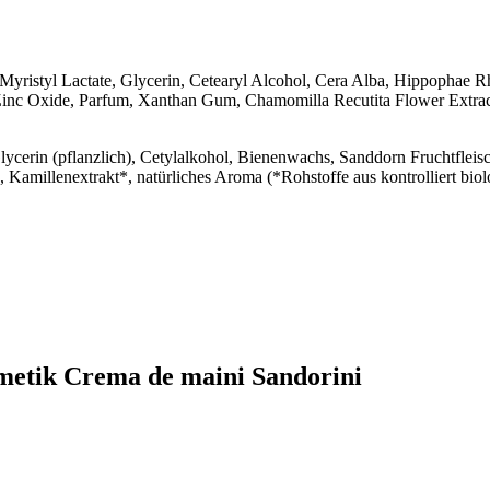
, Myristyl Lactate, Glycerin, Cetearyl Alcohol, Cera Alba, Hippopha
 Zinc Oxide, Parfum, Xanthan Gum, Chamomilla Recutita Flower Extrac
Glycerin (pflanzlich), Cetylalkohol, Bienenwachs, Sanddorn Fruchtflei
 Kamillenextrakt*, natürliches Aroma (*Rohstoffe aus kontrolliert bi
metik Crema de maini Sandorini