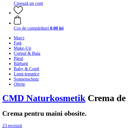
Creează un cont
Coș de cumpărături
0,00 lei
Marci
Față
Make-Up
Corpul & Baia
Părul
Bărbații
Baby & Copil
Lumi tematice
Sonnenschutz
Oferte
CMD Naturkosmetik
Crema de 
Crema pentru maini obosite.
23 recenzii