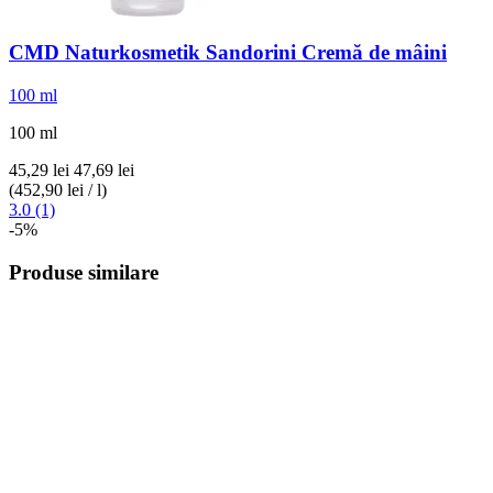
CMD Naturkosmetik
Sandorini Cremă de mâini
100 ml
100 ml
45,29 lei
47,69 lei
(452,90 lei / l)
3.0 (1)
-5%
Produse similare