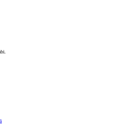
bi.
ă