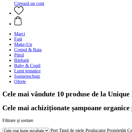
Creează un cont
Marci
Față
Make-Up
Corpul & Baia
Părul
Bărbații
Baby & Copil
Lumi tematice
Sonnenschutz
Oferte
Cele mai vândute 10 produse de la Unique 
Cele mai achiziționate șampoane organice p
Filtrare și sortare
Preț
Tipul de piele
Producator
Proprietăți
Ce