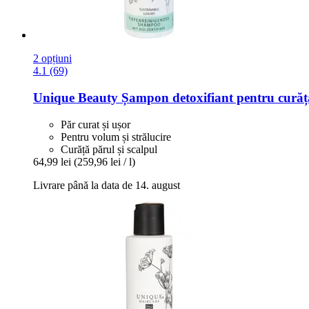
2 opțiuni
4.1 (69)
Unique Beauty
Șampon detoxifiant pentru curăț
Păr curat și ușor
Pentru volum și strălucire
Curăță părul și scalpul
64,99 lei
(259,96 lei / l)
Livrare până la data de 14. august