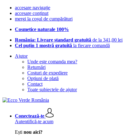
accesare navigație
accesare conținut
mergi la coșul de cumpărături
Cosmetice naturale 100%
România: Livrare standard gratuită
de la 341,00 lei
Cel puțin 1 mostră gratuită
la fiecare comandă
Ajutor
Unde este comanda mea?
Returnări
Costuri de expediere
Opțiuni de plată
Contact
Toate subiectele de ajutor
Conectează-te
Autentifică-te acum
Ești
nou aici?