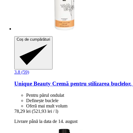
Coș de cumpărături
3.8 (59)
Unique Beauty
Cremă pentru stilizarea buclelor,
Pentru părul ondulat
Definește buclele
Oferă mai mult volum
78,29 lei
(521,93 lei / l)
Livrare până la data de 14. august