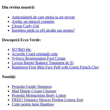
Din revista noastră:
Antioxidanții de care pielea ta are nevoie
Argila: un miracol cosmetic
Glosar Curly Girl
Îngrijirea pielii cu pH alcalin sau neutru?
Descoperă Ecco Verde:
SO’BiO étic
Acorelle Ceară orientală cutie
Sylveco Regenerating Foot Cream
Lavera Barrier Balance Tratament de Zi
Rainforest Frog Mini Face Puff with Green French Clay
Noutăți:
Propolia Gentle Shampoo
Mad Hippie Cream Cleanser
Propolia Moisturising Body Lotion
FREE! Organics Shower Peeling Lemon Zest
Cutie pentru lame Bambaw