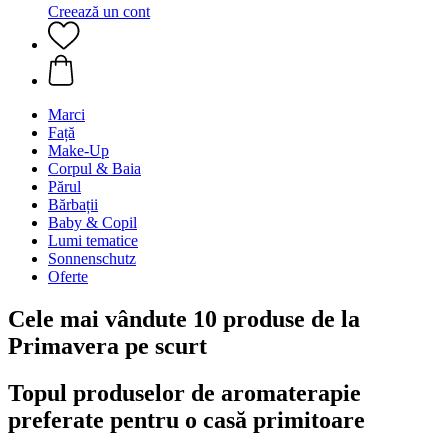
Creează un cont
Marci
Față
Make-Up
Corpul & Baia
Părul
Bărbații
Baby & Copil
Lumi tematice
Sonnenschutz
Oferte
Cele mai vândute 10 produse de la
Primavera pe scurt
Topul produselor de aromaterapie
preferate pentru o casă primitoare