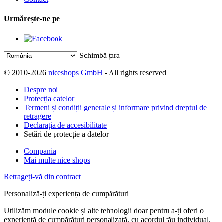
Urmărește-ne pe
Schimbă țara
© 2010-2026
niceshops GmbH
- All rights reserved.
Despre noi
Protecția datelor
Termeni și condiții generale și informare privind dreptul de
retragere
Declarația de accesibilitate
Setări de protecție a datelor
Compania
Mai multe nice shops
Retrageți-vă din contract
Personaliză-ți experiența de cumpărături
Utilizăm module cookie și alte tehnologii doar pentru a-ți oferi o
experiență de cumpărături personalizată, cu acordul tău individual.