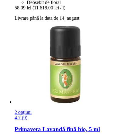
Deosebit de floral
58,09 lei
(11.618,00 lei / l)
Livrare până la data de 14. august
2 opțiuni
4.7 (9)
Primavera
Lavandă fină bio, 5 ml