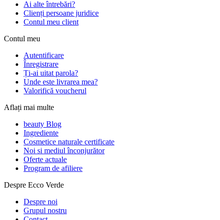
Ai alte întrebări?
Clienți persoane juridice
Contul meu client
Contul meu
Autentificare
Înregistrare
Ți-ai uitat parola?
Unde este livrarea mea?
Valorifică voucherul
Aflați mai multe
beauty Blog
Ingrediente
Cosmetice naturale certificate
Noi si mediul înconjurător
Oferte actuale
Program de afiliere
Despre Ecco Verde
Despre noi
Grupul nostru
Contact