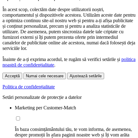
În acest scop, colectăm date despre utilizatorii noștri,
comportamentul și dispozitivele acestora. Utilizăm aceste date pentru
a optimiza continuu site-ul nostru web și pentru a-ți afișa publicitate
și conținut personalizat, precum și pentru a analiza statisticile de
utilizare. De asemenea, putem sincroniza datele tale criptate cu
furnizori externi și îți putem prezenta oferte prin intermediul
canalelor de publicitate online ale acestora, numai dacă folosești deja
serviciile lor.
Înainte de a-ți exprima acordul, te rugăm să verifici setările și
politica
noastră de confidențialitate
.
Acceptă
Numai cele necesare
Ajustează setările
Politica de confidențialitate
Setări personalizate de protecție a datelor
Marketing per Customer-Match
În baza consimțământului tău, te vom informa, de asemenea,
despre promoții în afara paginii noastre web și îți vom arăta