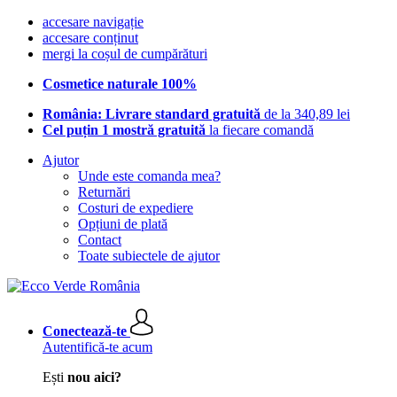
accesare navigație
accesare conținut
mergi la coșul de cumpărături
Cosmetice naturale 100%
România: Livrare standard gratuită
de la 340,89 lei
Cel puțin 1 mostră gratuită
la fiecare comandă
Ajutor
Unde este comanda mea?
Returnări
Costuri de expediere
Opțiuni de plată
Contact
Toate subiectele de ajutor
Conectează-te
Autentifică-te acum
Ești
nou aici?