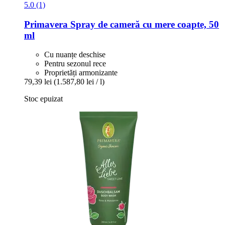
5.0 (1)
Primavera
Spray de cameră cu mere coapte, 50
ml
Cu nuanțe deschise
Pentru sezonul rece
Proprietăți armonizante
79,39 lei
(1.587,80 lei / l)
Stoc epuizat