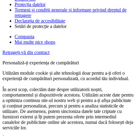
Protecția datelor
Termeni și condiții generale și informare privind dreptul de
retragere
Declarația de accesibilitate
Setări de protecție a datelor
Compania
Mai multe nice shops
Retrageți-vă din contract
Personaliză-ți experiența de cumpărături
Utilizăm module cookie și alte tehnologii doar pentru a-ți oferi o
experiență de cumpărături personalizată, cu acordul tău individual.
În acest scop, colectăm date despre utilizatorii noștri,
comportamentul și dispozitivele acestora. Utilizăm aceste date pentru
a optimiza continuu site-ul nostru web și pentru a-ți afișa publicitate
și conținut personalizat, precum și pentru a analiza statisticile de
utilizare. De asemenea, putem sincroniza datele tale criptate cu
furnizori externi și îți putem prezenta oferte prin intermediul
canalelor de publicitate online ale acestora, numai dacă folosești deja
serviciile lor.