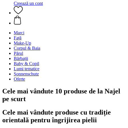
Creează un cont
Marci
Față
Make-Up
Corpul & Baia
Părul
Bărbații
Baby & Copil
Lumi tematice
Sonnenschutz
Oferte
Cele mai vândute 10 produse de la Najel
pe scurt
Cele mai vândute produse cu tradiție
orientală pentru îngrijirea pielii