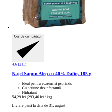
Coș de cumpărături
4.6 (211)
Najel
Sapun Alep cu 40% Dafin, 185 g
Ideal pentru eczema si psoriazis
Cu acțiune dezinfectantă
Hidratant
54,29 lei
(293,46 lei / kg)
Livrare până la data de 31. august