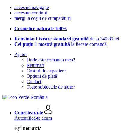
accesare navigație
accesare conținut
mergi la coșul de cumpărături
Cosmetice naturale 100%
România: Livrare standard gratuită
de la 340,89 lei
Cel puțin 1 mostră gratuită
la fiecare comandă
Ajutor
Unde este comanda mea?
Returnări
Costuri de expediere
Opțiuni de plată
Contact
Toate subiectele de ajutor
Conectează-te
Autentifică-te acum
Ești
nou aici?