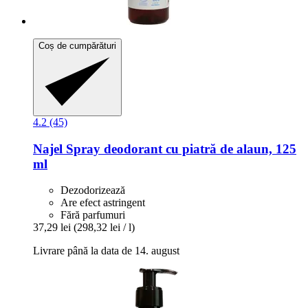
Coș de cumpărături
4.2 (45)
Najel
Spray deodorant cu piatră de alaun, 125
ml
Dezodorizează
Are efect astringent
Fără parfumuri
37,29 lei
(298,32 lei / l)
Livrare până la data de 14. august