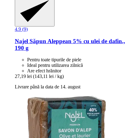
4.9 (9)
Najel
Săpun Aleppean 5% cu ulei de dafin.,
190 g
Pentru toate tipurile de piele
Ideal pentru utilizarea zilnică
Are efect hrănitor
27,19 lei
(143,11 lei / kg)
Livrare până la data de 14. august