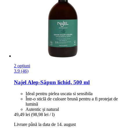
2 opțiuni
3.9 (46)
Najel
Alep-​Săpun lichid, 500 ml
Ideal pentru pielea uscata si sensibila
Într-o sticlă de culoare brună pentru a fi protejat de
lumină
Autentic și natural
49,49 lei
(98,98 lei / l)
Livrare până la data de 14. august