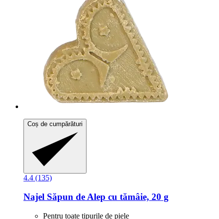
Coș de cumpărături
4.4 (135)
Najel
Săpun de Alep cu tămâie, 20 g
Pentru toate tipurile de piele