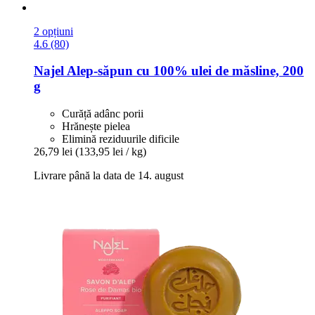
2 opțiuni
4.6 (80)
Najel
Alep-​săpun cu 100% ulei de măsline, 200
g
Curăță adânc porii
Hrănește pielea
Elimină reziduurile dificile
26,79 lei
(133,95 lei / kg)
Livrare până la data de 14. august