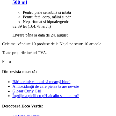
500 ml
Pentru piele sensibilă și iritată
Pentru față, corp, mâini și păr
Neparfumat și hipoalergenic
82,39 lei
(164,78 lei / l)
Livrare până la data de 24. august
Cele mai vândute 10 produse de la Najel pe scurt: 10 articole
Toate prețurile includ TVA.
Filtru
Din revista noastră:
Bărbieritul: ca totul să meargă bine!
Antioxidanții de care pielea ta are nevoie
Glosar Curly Girl
Îngrijirea pielii cu pH alcalin sau neutru?
Descoperă Ecco Verde: