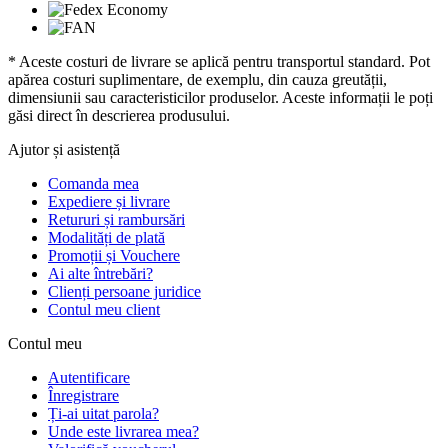
* Aceste costuri de livrare se aplică pentru transportul standard. Pot
apărea costuri suplimentare, de exemplu, din cauza greutății,
dimensiunii sau caracteristicilor produselor. Aceste informații le poți
găsi direct în descrierea produsului.
Ajutor și asistență
Comanda mea
Expediere și livrare
Retururi și rambursări
Modalități de plată
Promoții și Vouchere
Ai alte întrebări?
Clienți persoane juridice
Contul meu client
Contul meu
Autentificare
Înregistrare
Ți-ai uitat parola?
Unde este livrarea mea?