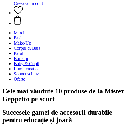
Creează un cont
Marci
Față
Make-Up
Corpul & Baia
Părul
Bărbații
Baby & Copil
Lumi tematice
Sonnenschutz
Oferte
Cele mai vândute 10 produse de la Mister
Geppetto pe scurt
Succesele gamei de accesorii durabile
pentru educație și joacă