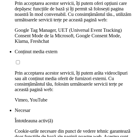
Prin acceptarea acestor servicii, îți putem oferi opțiuni care
depășesc funcțiile de bază și îți permit să folosești pagina
noastră în mod convenabil. Cu consimțământul tău., utilizăm
următoarele servicii terțe pe această pagină web:
Google Tag Manager, UET (Universal Event Tracking)
Consent Mode de la Microsoft, Google Consent Mode,
Klarna, Freshchat
Conținut media extern
Prin acceptarea acestor servicii, îți putem arăta videoclipuri
sau alt conținut media oferit de furnizori externi. Cu
consimțământul tău, folosim următoarele servicii terțe pe
această pagină web:
Vimeo, YouTube
Necesar
Întotdeauna activ(ă)
Cookie-urile necesare din punct de vedere tehnic garantează
doar funcțiile de bază ale paginii noastre web. Acestea sunt