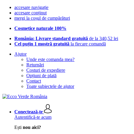
accesare navigație
accesare conținut
mergi la coșul de cumpărături
Cosmetice naturale 100%
România: Livrare standard gratuită
de la 340,52 lei
Cel puțin 1 mostră gratuită
la fiecare comandă
Ajutor
Unde este comanda mea?
Returnări
Costuri de expediere
Opțiuni de plată
Contact
Toate subiectele de ajutor
Conectează-te
Autentifică-te acum
Ești
nou aici?