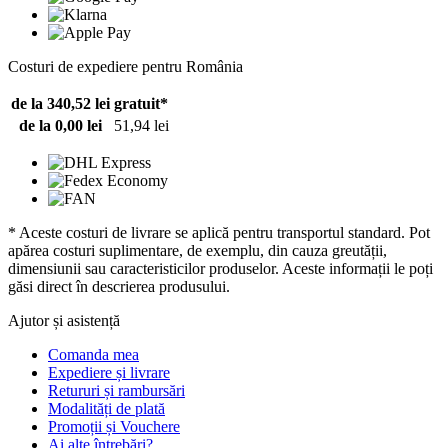
Costuri de expediere pentru România
de la 340,52 lei
gratuit*
de la 0,00 lei
51,94 lei
* Aceste costuri de livrare se aplică pentru transportul standard. Pot
apărea costuri suplimentare, de exemplu, din cauza greutății,
dimensiunii sau caracteristicilor produselor. Aceste informații le poți
găsi direct în descrierea produsului.
Ajutor și asistență
Comanda mea
Expediere și livrare
Retururi și rambursări
Modalități de plată
Promoții și Vouchere
Ai alte întrebări?