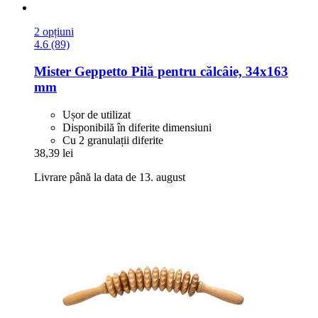
2 opțiuni
4.6 (89)
Mister Geppetto
Pilă pentru călcâie, 34x163
mm
Ușor de utilizat
Disponibilă în diferite dimensiuni
Cu 2 granulații diferite
38,39 lei
Livrare până la data de 13. august