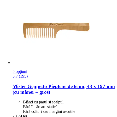
5 opțiuni
3.7 (195)
Mister Geppetto
Pieptene de lemn, 43 x 197 mm
(cu mâner – gros)
Blând cu parul și scalpul
Fără încărcare statică
Fără colțuri sau margini ascuțite
20,79 lei