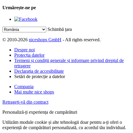
Urmărește-ne pe
Schimbă țara
© 2010-2026
niceshops GmbH
- All rights reserved.
Despre noi
Protecția datelor
Termeni și condiții generale și informare privind dreptul de
retragere
Declarația de accesibilitate
Setări de protecție a datelor
Compania
Mai multe nice shops
Retrageți-vă din contract
Personaliză-ți experiența de cumpărături
Utilizăm module cookie și alte tehnologii doar pentru a-ți oferi o
experiență de cumpărături personalizată, cu acordul tău individual.