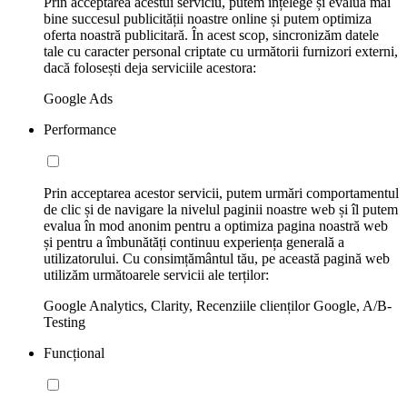
Prin acceptarea acestui serviciu, putem înțelege și evalua mai
bine succesul publicității noastre online și putem optimiza
oferta noastră publicitară. În acest scop, sincronizăm datele
tale cu caracter personal criptate cu următorii furnizori externi,
dacă folosești deja serviciile acestora:
Google Ads
Performance
Prin acceptarea acestor servicii, putem urmări comportamentul
de clic și de navigare la nivelul paginii noastre web și îl putem
evalua în mod anonim pentru a optimiza pagina noastră web
și pentru a îmbunătăți continuu experiența generală a
utilizatorului. Cu consimțământul tău, pe această pagină web
utilizăm următoarele servicii ale terților:
Google Analytics, Clarity, Recenziile clienților Google, A/B-
Testing
Funcțional