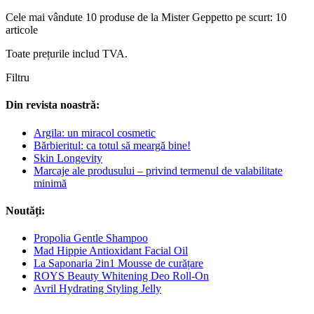
Cele mai vândute 10 produse de la Mister Geppetto pe scurt: 10
articole
Toate prețurile includ TVA.
Filtru
Din revista noastră:
Argila: un miracol cosmetic
Bărbieritul: ca totul să meargă bine!
Skin Longevity
Marcaje ale produsului – privind termenul de valabilitate
minimă
Noutăți:
Propolia Gentle Shampoo
Mad Hippie Antioxidant Facial Oil
La Saponaria 2in1 Mousse de curățare
ROYS Beauty Whitening Deo Roll-On
Avril Hydrating Styling Jelly