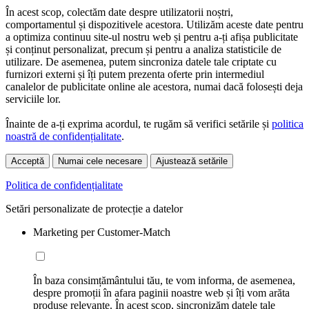
În acest scop, colectăm date despre utilizatorii noștri,
comportamentul și dispozitivele acestora. Utilizăm aceste date pentru
a optimiza continuu site-ul nostru web și pentru a-ți afișa publicitate
și conținut personalizat, precum și pentru a analiza statisticile de
utilizare. De asemenea, putem sincroniza datele tale criptate cu
furnizori externi și îți putem prezenta oferte prin intermediul
canalelor de publicitate online ale acestora, numai dacă folosești deja
serviciile lor.
Înainte de a-ți exprima acordul, te rugăm să verifici setările și
politica
noastră de confidențialitate
.
Acceptă
Numai cele necesare
Ajustează setările
Politica de confidențialitate
Setări personalizate de protecție a datelor
Marketing per Customer-Match
În baza consimțământului tău, te vom informa, de asemenea,
despre promoții în afara paginii noastre web și îți vom arăta
produse relevante. În acest scop, sincronizăm datele tale