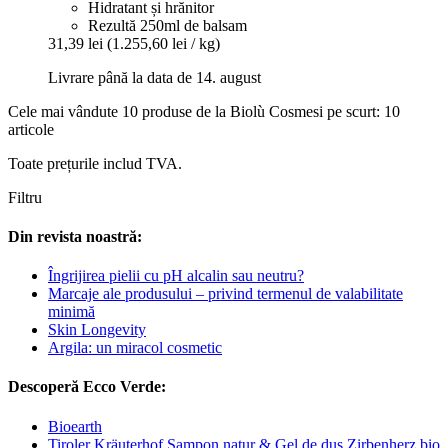
Hidratant și hrănitor
Rezultă 250ml de balsam
31,39 lei
(1.255,60 lei / kg)
Livrare până la data de 14. august
Cele mai vândute 10 produse de la Biolù Cosmesi pe scurt: 10
articole
Toate prețurile includ TVA.
Filtru
Din revista noastră:
Îngrijirea pielii cu pH alcalin sau neutru?
Marcaje ale produsului – privind termenul de valabilitate
minimă
Skin Longevity
Argila: un miracol cosmetic
Descoperă Ecco Verde:
Bioearth
Tiroler Kräuterhof Șampon natur & Gel de duș Zirbenherz bio