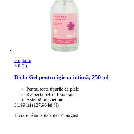
2 opțiuni
5.0 (2)
Biolu
Gel pentru igiena intimă, 250 ml
Pentru toate tipurile de piele
Respectă pH-ul fiziologic
Asigură prospețime
31,99 lei
(127,96 lei / l)
Livrare până la data de 14. august