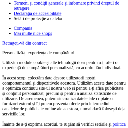
Termeni și condiții generale și informare privind dreptul de
retragere
Declarația de accesibilitate
Setări de protecție a datelor
Compania
Mai multe nice shops
Retrageți-vă din contract
Personaliză-ți experiența de cumpărături
Utilizăm module cookie și alte tehnologii doar pentru a-ți oferi o
experiență de cumpărături personalizată, cu acordul tău individual.
În acest scop, colectăm date despre utilizatorii noștri,
comportamentul și dispozitivele acestora. Utilizăm aceste date pentru
a optimiza continuu site-ul nostru web și pentru a-ți afișa publicitate
și conținut personalizat, precum și pentru a analiza statisticile de
utilizare. De asemenea, putem sincroniza datele tale criptate cu
furnizori externi și îți putem prezenta oferte prin intermediul
canalelor de publicitate online ale acestora, numai dacă folosești deja
serviciile lor.
Înainte de a-ți exprima acordul, te rugăm să verifici setările și
politica