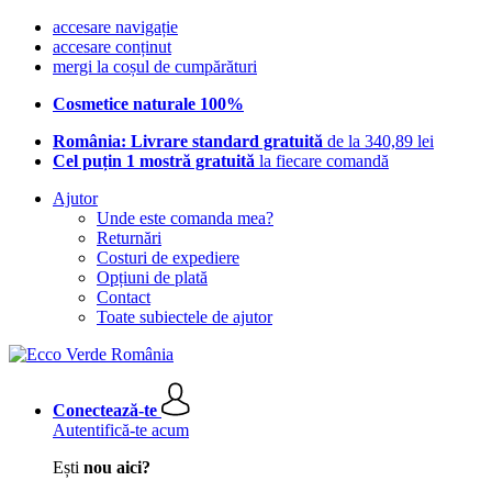
accesare navigație
accesare conținut
mergi la coșul de cumpărături
Cosmetice naturale 100%
România: Livrare standard gratuită
de la 340,89 lei
Cel puțin 1 mostră gratuită
la fiecare comandă
Ajutor
Unde este comanda mea?
Returnări
Costuri de expediere
Opțiuni de plată
Contact
Toate subiectele de ajutor
Conectează-te
Autentifică-te acum
Ești
nou aici?