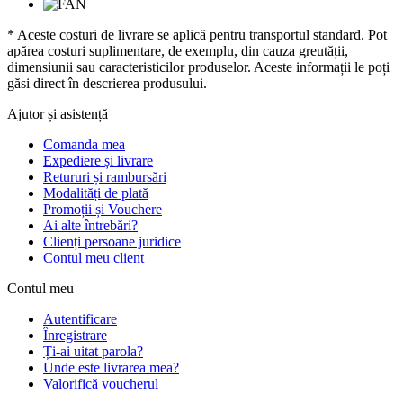
* Aceste costuri de livrare se aplică pentru transportul standard. Pot
apărea costuri suplimentare, de exemplu, din cauza greutății,
dimensiunii sau caracteristicilor produselor. Aceste informații le poți
găsi direct în descrierea produsului.
Ajutor și asistență
Comanda mea
Expediere și livrare
Retururi și rambursări
Modalități de plată
Promoții și Vouchere
Ai alte întrebări?
Clienți persoane juridice
Contul meu client
Contul meu
Autentificare
Înregistrare
Ți-ai uitat parola?
Unde este livrarea mea?
Valorifică voucherul