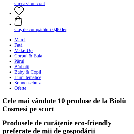
Creează un cont
Coș de cumpărături
0,00 lei
Marci
Față
Make-Up
Corpul & Baia
Părul
Bărbații
Baby & Copil
Lumi tematice
Sonnenschutz
Oferte
Cele mai vândute 10 produse de la Biolù
Cosmesi pe scurt
Produsele de curățenie eco-friendly
preferate de mii de gospodării