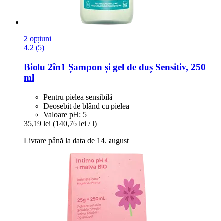
2 opțiuni
4.2 (5)
Biolu
2în1 Șampon și gel de duș Sensitiv, 250
ml
Pentru pielea sensibilă
Deosebit de blând cu pielea
Valoare pH: 5
35,19 lei
(140,76 lei / l)
Livrare până la data de 14. august