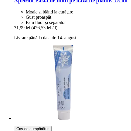
Apeiron
Pasta de dinti pe bază de plante, 75 ml
Moale si blând la curăţare
Gust proaspăt
Fără fluor şi separator
31,99 lei
(426,53 lei / l)
Livrare până la data de 14. august
Coș de cumpărături