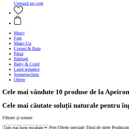
Creează un cont
Marci
Față
Make-Up
Corpul & Baia
Părul
Bărbații
Baby & Copil
Lumi tematice
Sonnenschutz
Oferte
Cele mai vândute 10 produse de la Apeiron
Cele mai căutate soluții naturale pentru îng
Filtrare și sortare
Preț
Oferte speciale
Tipul de piele
Producat