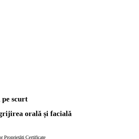
 pe scurt
rijirea orală și facială
or
Proprietăți
Certificate