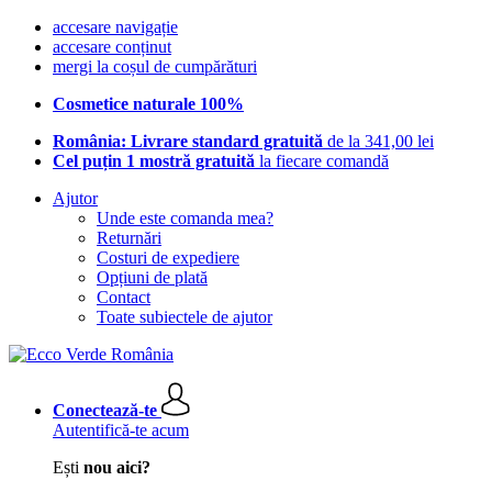
accesare navigație
accesare conținut
mergi la coșul de cumpărături
Cosmetice naturale 100%
România: Livrare standard gratuită
de la 341,00 lei
Cel puțin 1 mostră gratuită
la fiecare comandă
Ajutor
Unde este comanda mea?
Returnări
Costuri de expediere
Opțiuni de plată
Contact
Toate subiectele de ajutor
Conectează-te
Autentifică-te acum
Ești
nou aici?