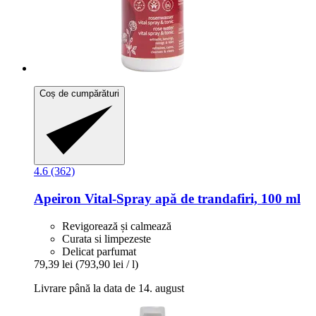
Coș de cumpărături
4.6 (362)
Apeiron
Vital-​Spray apă de trandafiri, 100 ml
Revigorează și calmează
Curata si limpezeste
Delicat parfumat
79,39 lei
(793,90 lei / l)
Livrare până la data de 14. august