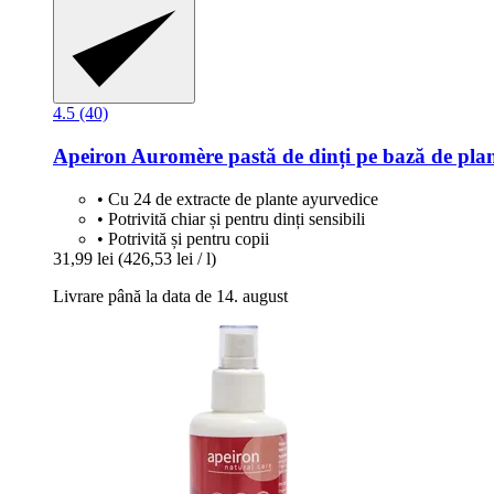
4.5 (40)
Apeiron
Auromère pastă de dinți pe bază de plan
• Cu 24 de extracte de plante ayurvedice
• Potrivită chiar și pentru dinți sensibili
• Potrivită și pentru copii
31,99 lei
(426,53 lei / l)
Livrare până la data de 14. august