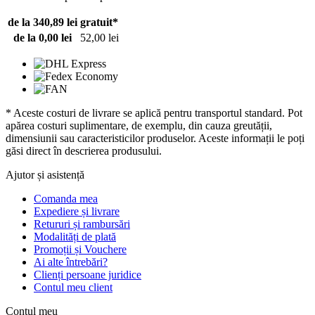
de la 340,89 lei
gratuit*
de la 0,00 lei
52,00 lei
* Aceste costuri de livrare se aplică pentru transportul standard. Pot
apărea costuri suplimentare, de exemplu, din cauza greutății,
dimensiunii sau caracteristicilor produselor. Aceste informații le poți
găsi direct în descrierea produsului.
Ajutor și asistență
Comanda mea
Expediere și livrare
Retururi și rambursări
Modalități de plată
Promoții și Vouchere
Ai alte întrebări?
Clienți persoane juridice
Contul meu client
Contul meu