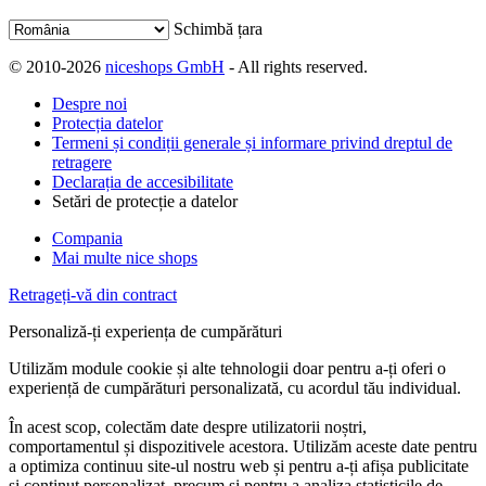
Schimbă țara
© 2010-2026
niceshops GmbH
- All rights reserved.
Despre noi
Protecția datelor
Termeni și condiții generale și informare privind dreptul de
retragere
Declarația de accesibilitate
Setări de protecție a datelor
Compania
Mai multe nice shops
Retrageți-vă din contract
Personaliză-ți experiența de cumpărături
Utilizăm module cookie și alte tehnologii doar pentru a-ți oferi o
experiență de cumpărături personalizată, cu acordul tău individual.
În acest scop, colectăm date despre utilizatorii noștri,
comportamentul și dispozitivele acestora. Utilizăm aceste date pentru
a optimiza continuu site-ul nostru web și pentru a-ți afișa publicitate
și conținut personalizat, precum și pentru a analiza statisticile de