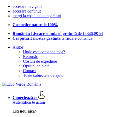
accesare navigație
accesare conținut
mergi la coșul de cumpărături
Cosmetice naturale 100%
România: Livrare standard gratuită
de la 340,89 lei
Cel puțin 1 mostră gratuită
la fiecare comandă
Ajutor
Unde este comanda mea?
Returnări
Costuri de expediere
Opțiuni de plată
Contact
Toate subiectele de ajutor
Conectează-te
Autentifică-te acum
Ești
nou aici?