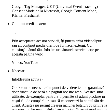
Google Tag Manager, UET (Universal Event Tracking)
Consent Mode de la Microsoft, Google Consent Mode,
Klarna, Freshchat
Conținut media extern
Prin acceptarea acestor servicii, îți putem arăta videoclipuri
sau alt conținut media oferit de furnizori externi. Cu
consimțământul tău, folosim următoarele servicii terțe pe
această pagină web:
Vimeo, YouTube
Necesar
Întotdeauna activ(ă)
Cookie-urile necesare din punct de vedere tehnic garantează
doar funcțiile de bază ale paginii noastre web. Acestea sunt
utilizate, de exemplu, pentru a-ți permite să aduni produse în
coșul tău de cumpărături sau să te conectezi la contul tău de
client. Acestea nu permit crearea niciunei legături cu privire la
persoana ta, iar eventualele date colectate în acest mod nu vor