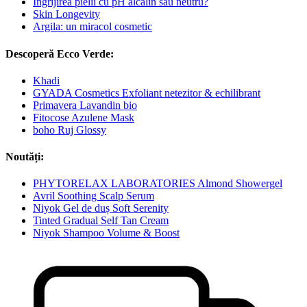
Îngrijirea pielii cu pH alcalin sau neutru?
Skin Longevity
Argila: un miracol cosmetic
Descoperă Ecco Verde:
Khadi
GYADA Cosmetics Exfoliant netezitor & echilibrant
Primavera Lavandin bio
Fitocose Azulene Mask
boho Ruj Glossy
Noutăți:
PHYTORELAX LABORATORIES Almond Showergel
Avril Soothing Scalp Serum
Niyok Gel de duș Soft Serenity
Tinted Gradual Self Tan Cream
Niyok Shampoo Volume & Boost