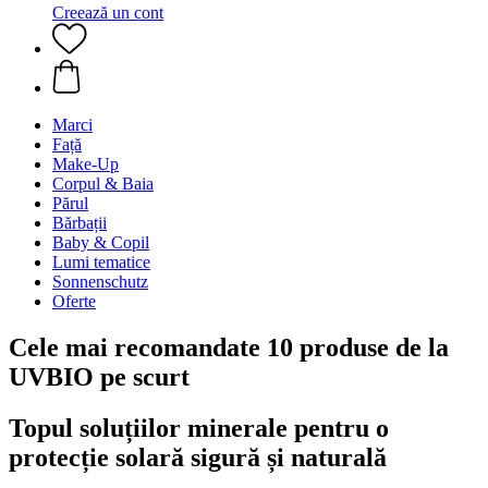
Creează un cont
Marci
Față
Make-Up
Corpul & Baia
Părul
Bărbații
Baby & Copil
Lumi tematice
Sonnenschutz
Oferte
Cele mai recomandate 10 produse de la
UVBIO pe scurt
Topul soluțiilor minerale pentru o
protecție solară sigură și naturală