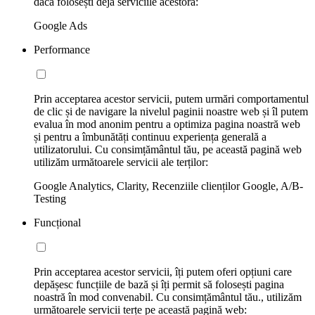
dacă folosești deja serviciile acestora:
Google Ads
Performance
Prin acceptarea acestor servicii, putem urmări comportamentul
de clic și de navigare la nivelul paginii noastre web și îl putem
evalua în mod anonim pentru a optimiza pagina noastră web
și pentru a îmbunătăți continuu experiența generală a
utilizatorului. Cu consimțământul tău, pe această pagină web
utilizăm următoarele servicii ale terților:
Google Analytics, Clarity, Recenziile clienților Google, A/B-
Testing
Funcțional
Prin acceptarea acestor servicii, îți putem oferi opțiuni care
depășesc funcțiile de bază și îți permit să folosești pagina
noastră în mod convenabil. Cu consimțământul tău., utilizăm
următoarele servicii terțe pe această pagină web: