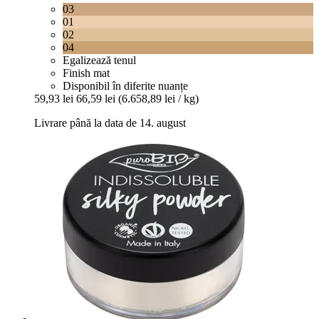
03
01
02
04
Egalizează tenul
Finish mat
Disponibil în diferite nuanțe
59,93 lei
66,59 lei
(6.658,89 lei / kg)
Livrare până la data de 14. august