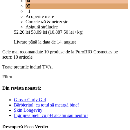
04
05
+1
Acoperire mare
Corectează & netezește
Asigură strălucire
52,26 lei
58,09 lei
(10.887,50 lei / kg)
Livrare până la data de 14. august
Cele mai recomandate 10 produse de la PuroBIO Cosmetics pe
scurt: 10 articole
Toate prețurile includ TVA.
Filtru
Din revista noastră:
Glosar Curly Girl
Bărbieritul: ca totul să meargă bine!
Skin Longevity
Îngrijirea pielii cu pH alcalin sau neutru?
Descoperă Ecco Verde: