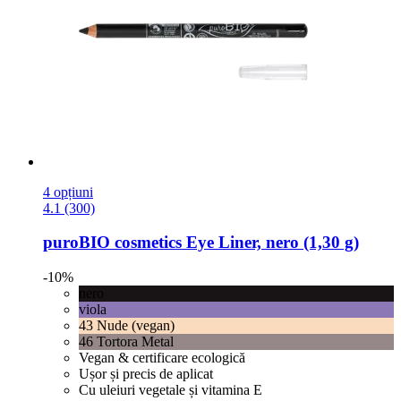
4 opțiuni
4.1 (300)
puroBIO cosmetics
Eye Liner, nero (1,30 g)
-10%
nero
viola
43 Nude (vegan)
46 Tortora Metal
Vegan & certificare ecologică
Ușor și precis de aplicat
Cu uleiuri vegetale și vitamina E