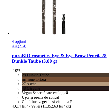
4 opțiuni
4.4 (214)
puroBIO cosmetics
Eye & Eye Brow Pencil, 28
Dunkle Taube (3,80 g)
-10%
28 Dunkle Taube
marrone tortora
27 Asche
48 Cărbune
Vegan & certificare ecologică
Ușor și precis de aplicat
Cu uleiuri vegetale și vitamina E
43,14 lei
47,99 lei
(11.352,63 lei / kg)