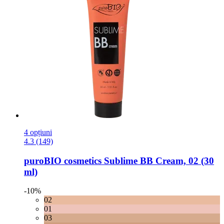
4 opțiuni
4.3 (149)
puroBIO cosmetics
Sublime BB Cream, 02 (30
ml)
-10%
02
01
03