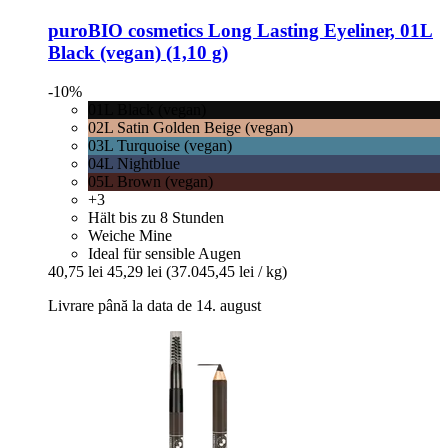
puroBIO cosmetics
Long Lasting Eyeliner, 01L
Black (vegan) (1,10 g)
-10%
01L Black (vegan)
02L Satin Golden Beige (vegan)
03L Turquoise (vegan)
04L Nightblue
05L Brown (vegan)
+3
Hält bis zu 8 Stunden
Weiche Mine
Ideal für sensible Augen
40,75 lei
45,29 lei
(37.045,45 lei / kg)
Livrare până la data de 14. august