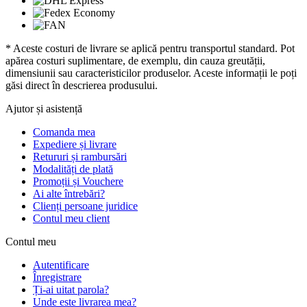
* Aceste costuri de livrare se aplică pentru transportul standard. Pot
apărea costuri suplimentare, de exemplu, din cauza greutății,
dimensiunii sau caracteristicilor produselor. Aceste informații le poți
găsi direct în descrierea produsului.
Ajutor și asistență
Comanda mea
Expediere și livrare
Retururi și rambursări
Modalități de plată
Promoții și Vouchere
Ai alte întrebări?
Clienți persoane juridice
Contul meu client
Contul meu
Autentificare
Înregistrare
Ți-ai uitat parola?
Unde este livrarea mea?