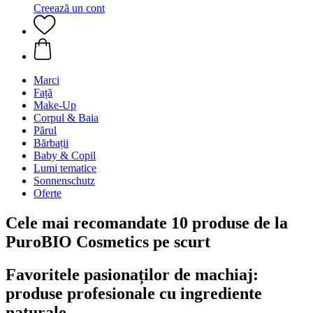
Creează un cont
Marci
Față
Make-Up
Corpul & Baia
Părul
Bărbații
Baby & Copil
Lumi tematice
Sonnenschutz
Oferte
Cele mai recomandate 10 produse de la
PuroBIO Cosmetics pe scurt
Favoritele pasionaților de machiaj:
produse profesionale cu ingrediente
naturale