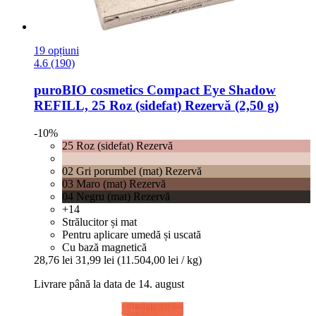
19 opțiuni
4.6 (190)
puroBIO cosmetics
Compact Eye Shadow
REFILL, 25 Roz (sidefat) Rezervă (2,50 g)
-10%
25 Roz (sidefat) Rezervă
02 Gri porumbel (mat) Rezervă
03 Maro (mat) Rezervă
04 Negru (mat) Rezervă
+14
Strălucitor și mat
Pentru aplicare umedă și uscată
Cu bază magnetică
28,76 lei
31,99 lei
(11.504,00 lei / kg)
Livrare până la data de 14. august