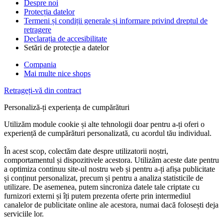
Despre noi
Protecția datelor
Termeni și condiții generale și informare privind dreptul de
retragere
Declarația de accesibilitate
Setări de protecție a datelor
Compania
Mai multe nice shops
Retrageți-vă din contract
Personaliză-ți experiența de cumpărături
Utilizăm module cookie și alte tehnologii doar pentru a-ți oferi o
experiență de cumpărături personalizată, cu acordul tău individual.
În acest scop, colectăm date despre utilizatorii noștri,
comportamentul și dispozitivele acestora. Utilizăm aceste date pentru
a optimiza continuu site-ul nostru web și pentru a-ți afișa publicitate
și conținut personalizat, precum și pentru a analiza statisticile de
utilizare. De asemenea, putem sincroniza datele tale criptate cu
furnizori externi și îți putem prezenta oferte prin intermediul
canalelor de publicitate online ale acestora, numai dacă folosești deja
serviciile lor.