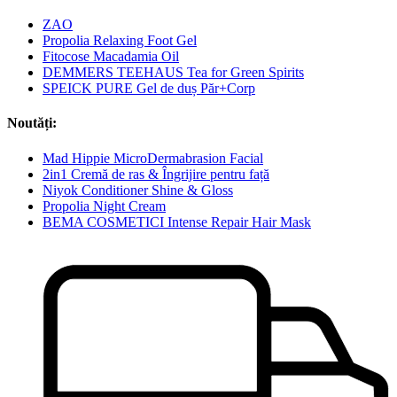
ZAO
Propolia Relaxing Foot Gel
Fitocose Macadamia Oil
DEMMERS TEEHAUS Tea for Green Spirits
SPEICK PURE Gel de duș Păr+Corp
Noutăți:
Mad Hippie MicroDermabrasion Facial
2in1 Cremă de ras & Îngrijire pentru față
Niyok Conditioner Shine & Gloss
Propolia Night Cream
BEMA COSMETICI Intense Repair Hair Mask