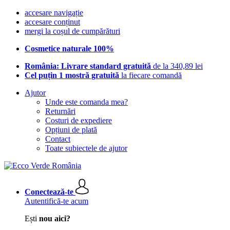
accesare navigație
accesare conținut
mergi la coșul de cumpărături
Cosmetice naturale 100%
România: Livrare standard gratuită
de la 340,89 lei
Cel puțin 1 mostră gratuită
la fiecare comandă
Ajutor
Unde este comanda mea?
Returnări
Costuri de expediere
Opțiuni de plată
Contact
Toate subiectele de ajutor
Conectează-te
Autentifică-te acum
Ești
nou aici?