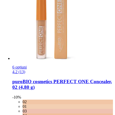
6 opțiuni
4.2 (13)
puroBIO cosmetics
PERFECT ONE Concealer,
02 (4,80 g)
-10%
02
01
03