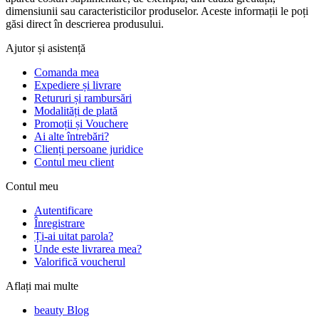
dimensiunii sau caracteristicilor produselor. Aceste informații le poți
găsi direct în descrierea produsului.
Ajutor și asistență
Comanda mea
Expediere și livrare
Retururi și rambursări
Modalități de plată
Promoții și Vouchere
Ai alte întrebări?
Clienți persoane juridice
Contul meu client
Contul meu
Autentificare
Înregistrare
Ți-ai uitat parola?
Unde este livrarea mea?
Valorifică voucherul
Aflați mai multe
beauty Blog