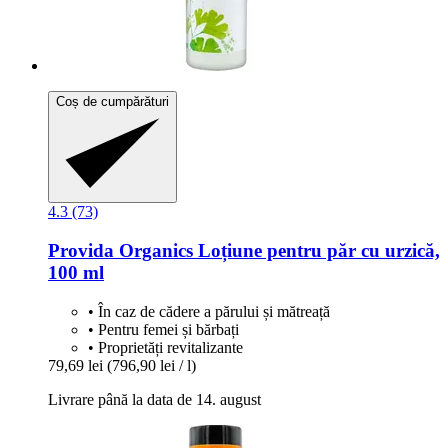
Coș de cumpărături
4.3 (73)
Provida Organics
Loțiune pentru păr cu urzică,
100 ml
• În caz de cădere a părului și mătreață
• Pentru femei și bărbați
• Proprietăți revitalizante
79,69 lei
(796,90 lei / l)
Livrare până la data de 14. august