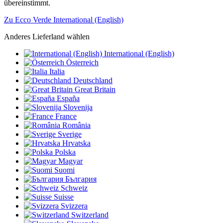
übereinstimmt.
Zu Ecco Verde International (English)
Anderes Lieferland wählen
International (English)
Österreich
Italia
Deutschland
Great Britain
España
Slovenija
France
România
Sverige
Hrvatska
Polska
Magyar
Suomi
България
Schweiz
Suisse
Svizzera
Switzerland