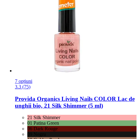
7 opțiuni
3.3 (75)
Provida Organics
Living Nails COLOR Lac de
unghii bio, 21 Silk Shimmer (5 ml)
21 Silk Shimmer
01 Patina Green
06 Dark Rouge
09 Negru