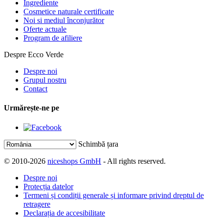
Ingrediente
Cosmetice naturale certificate
Noi si mediul înconjurător
Oferte actuale
Program de afiliere
Despre Ecco Verde
Despre noi
Grupul nostru
Contact
Urmărește-ne pe
Schimbă țara
© 2010-2026
niceshops GmbH
- All rights reserved.
Despre noi
Protecția datelor
Termeni și condiții generale și informare privind dreptul de
retragere
Declarația de accesibilitate