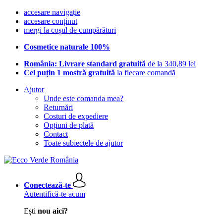
accesare navigație
accesare conținut
mergi la coșul de cumpărături
Cosmetice naturale 100%
România: Livrare standard gratuită
de la 340,89 lei
Cel puțin 1 mostră gratuită
la fiecare comandă
Ajutor
Unde este comanda mea?
Returnări
Costuri de expediere
Opțiuni de plată
Contact
Toate subiectele de ajutor
Conectează-te
Autentifică-te acum
Ești
nou aici?