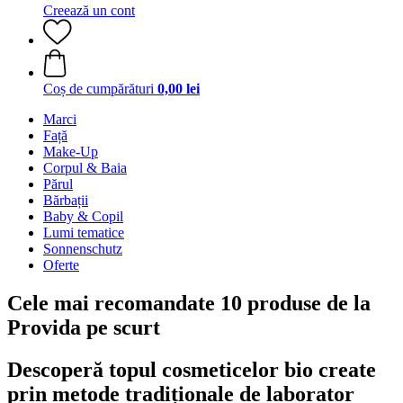
Creează un cont
Coș de cumpărături
0,00 lei
Marci
Față
Make-Up
Corpul & Baia
Părul
Bărbații
Baby & Copil
Lumi tematice
Sonnenschutz
Oferte
Cele mai recomandate 10 produse de la
Provida pe scurt
Descoperă topul cosmeticelor bio create
prin metode tradiționale de laborator