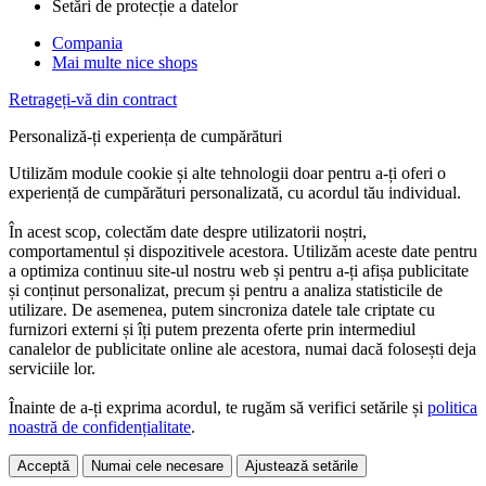
Setări de protecție a datelor
Compania
Mai multe nice shops
Retrageți-vă din contract
Personaliză-ți experiența de cumpărături
Utilizăm module cookie și alte tehnologii doar pentru a-ți oferi o
experiență de cumpărături personalizată, cu acordul tău individual.
În acest scop, colectăm date despre utilizatorii noștri,
comportamentul și dispozitivele acestora. Utilizăm aceste date pentru
a optimiza continuu site-ul nostru web și pentru a-ți afișa publicitate
și conținut personalizat, precum și pentru a analiza statisticile de
utilizare. De asemenea, putem sincroniza datele tale criptate cu
furnizori externi și îți putem prezenta oferte prin intermediul
canalelor de publicitate online ale acestora, numai dacă folosești deja
serviciile lor.
Înainte de a-ți exprima acordul, te rugăm să verifici setările și
politica
noastră de confidențialitate
.
Acceptă
Numai cele necesare
Ajustează setările