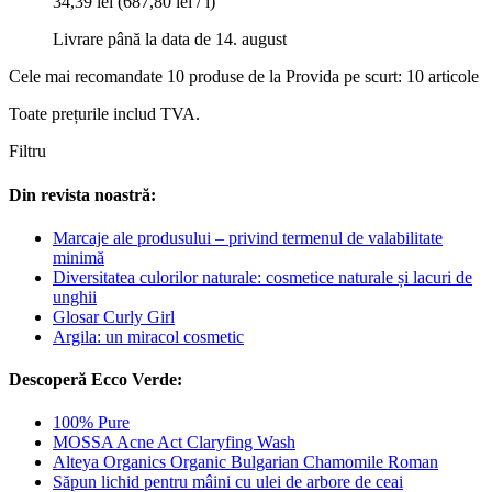
34,39 lei
(687,80 lei / l)
Livrare până la data de 14. august
Cele mai recomandate 10 produse de la Provida pe scurt: 10 articole
Toate prețurile includ TVA.
Filtru
Din revista noastră:
Marcaje ale produsului – privind termenul de valabilitate
minimă
Diversitatea culorilor naturale: cosmetice naturale și lacuri de
unghii
Glosar Curly Girl
Argila: un miracol cosmetic
Descoperă Ecco Verde:
100% Pure
MOSSA Acne Act Claryfing Wash
Alteya Organics Organic Bulgarian Chamomile Roman
Săpun lichid pentru mâini cu ulei de arbore de ceai