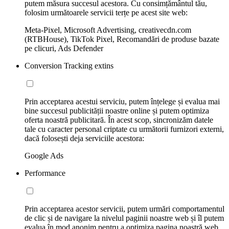
putem măsura succesul acestora. Cu consimțământul tău,
folosim următoarele servicii terțe pe acest site web:
Meta-Pixel, Microsoft Advertising, creativecdn.com
(RTBHouse), TikTok Pixel, Recomandări de produse bazate
pe clicuri, Ads Defender
Conversion Tracking extins
Prin acceptarea acestui serviciu, putem înțelege și evalua mai
bine succesul publicității noastre online și putem optimiza
oferta noastră publicitară. În acest scop, sincronizăm datele
tale cu caracter personal criptate cu următorii furnizori externi,
dacă folosești deja serviciile acestora:
Google Ads
Performance
Prin acceptarea acestor servicii, putem urmări comportamentul
de clic și de navigare la nivelul paginii noastre web și îl putem
evalua în mod anonim pentru a optimiza pagina noastră web