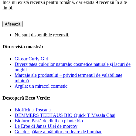
Încă nu există recenzii pentru română, dar există 9 recenzii în alte
limbi.
Afișează
Nu sunt disponibile recenzii.
Din revista noastră:
Glosar Curly Girl
Diversitatea culorilor naturale: cosmetice naturale și lacuri de
unghii
Marcaje ale produsului – privind termenul de valabilitate
minimă
Argila: un miracol cosmetic
Descoperă Ecco Verde:
Biofficina Toscana
DEMMERS TEEHAUS BIO Quick-T Masala Chai
Bioturm Pastă de dinți cu plante bio
Le Erbe di Janas Ulei de morcov
Gel de spălare a mâinilor cu floare de bumbac