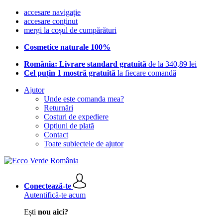
accesare navigație
accesare conținut
mergi la coșul de cumpărături
Cosmetice naturale 100%
România: Livrare standard gratuită
de la 340,89 lei
Cel puțin 1 mostră gratuită
la fiecare comandă
Ajutor
Unde este comanda mea?
Returnări
Costuri de expediere
Opțiuni de plată
Contact
Toate subiectele de ajutor
Conectează-te
Autentifică-te acum
Ești
nou aici?