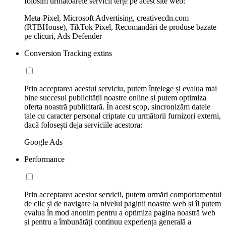
folosim următoarele servicii terțe pe acest site web:
Meta-Pixel, Microsoft Advertising, creativecdn.com
(RTBHouse), TikTok Pixel, Recomandări de produse bazate
pe clicuri, Ads Defender
Conversion Tracking extins
Prin acceptarea acestui serviciu, putem înțelege și evalua mai
bine succesul publicității noastre online și putem optimiza
oferta noastră publicitară. În acest scop, sincronizăm datele
tale cu caracter personal criptate cu următorii furnizori externi,
dacă folosești deja serviciile acestora:
Google Ads
Performance
Prin acceptarea acestor servicii, putem urmări comportamentul
de clic și de navigare la nivelul paginii noastre web și îl putem
evalua în mod anonim pentru a optimiza pagina noastră web
și pentru a îmbunătăți continuu experiența generală a