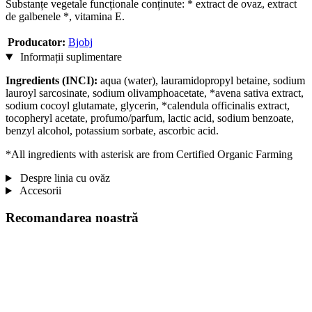
Substanțe vegetale funcționale conținute: * extract de ovaz, extract
de galbenele *, vitamina E.
Producator:
Bjobj
Informații suplimentare
Ingredients (INCI):
aqua (water), lauramidopropyl betaine, sodium
lauroyl sarcosinate, sodium olivamphoacetate, *avena sativa extract,
sodium cocoyl glutamate, glycerin, *calendula officinalis extract,
tocopheryl acetate, profumo/parfum, lactic acid, sodium benzoate,
benzyl alcohol, potassium sorbate, ascorbic acid.
*All ingredients with asterisk are from Certified Organic Farming
Despre linia cu ovăz
Accesorii
Recomandarea noastră