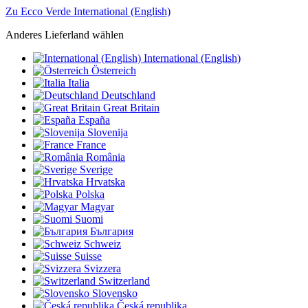
Zu Ecco Verde International (English)
Anderes Lieferland wählen
International (English)
Österreich
Italia
Deutschland
Great Britain
España
Slovenija
France
România
Sverige
Hrvatska
Polska
Magyar
Suomi
България
Schweiz
Suisse
Svizzera
Switzerland
Slovensko
Česká republika