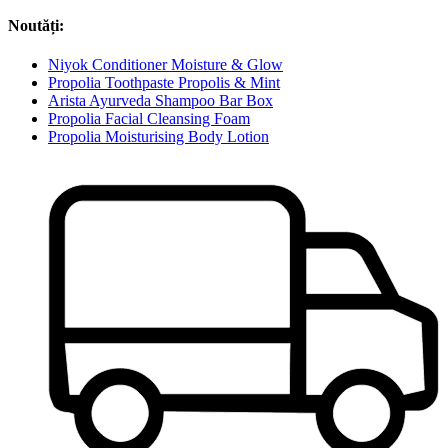
Noutăți:
Niyok Conditioner Moisture & Glow
Propolia Toothpaste Propolis & Mint
Arista Ayurveda Shampoo Bar Box
Propolia Facial Cleansing Foam
Propolia Moisturising Body Lotion