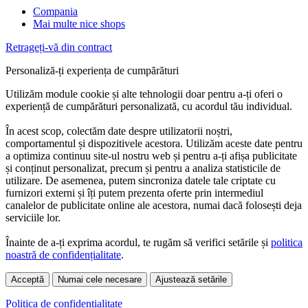
Compania
Mai multe nice shops
Retrageți-vă din contract
Personaliză-ți experiența de cumpărături
Utilizăm module cookie și alte tehnologii doar pentru a-ți oferi o
experiență de cumpărături personalizată, cu acordul tău individual.
În acest scop, colectăm date despre utilizatorii noștri,
comportamentul și dispozitivele acestora. Utilizăm aceste date pentru
a optimiza continuu site-ul nostru web și pentru a-ți afișa publicitate
și conținut personalizat, precum și pentru a analiza statisticile de
utilizare. De asemenea, putem sincroniza datele tale criptate cu
furnizori externi și îți putem prezenta oferte prin intermediul
canalelor de publicitate online ale acestora, numai dacă folosești deja
serviciile lor.
Înainte de a-ți exprima acordul, te rugăm să verifici setările și
politica
noastră de confidențialitate
.
Acceptă
Numai cele necesare
Ajustează setările
Politica de confidențialitate