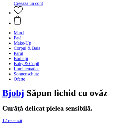
Creează un cont
Marci
Față
Make-Up
Corpul & Baia
Părul
Bărbații
Baby & Copil
Lumi tematice
Sonnenschutz
Oferte
Bjobj
Săpun lichid cu ovăz
Curăţă delicat pielea sensibilă.
12 recenzii