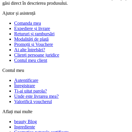
găsi direct în descrierea produsului.
Ajutor și asistență
Comanda mea
Expediere și livrare
Retururi și rambursări
Modalități de plată
Promoții și Vouchere
Ai alte întrebări?
Clienți persoane juridice
Contul meu client
Contul meu
Autentificare
Înregistrare
Ți-ai uitat parola?
Unde este livrarea mea?
Valorifică voucherul
Aflați mai multe
beauty Blog
Ingrediente