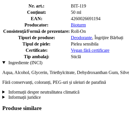
Nr. art.:
BIT-119
Conținut:
50 ml
EAN:
4260026691194
Producator:
Bioturm
Consistență/Formă de prezentare:
Roll-On
Tipuri de produse:
Deodorante
, Îngrijire Bărbați
Tipul de piele:
Pielea sensibila
Certificate:
Vegan fără certificare
Tip ambalaj:
Sticlă
Ingrediente (INCI)
Aqua, Alcohol, Glycerin, Triethylcitrate, Dehydroxanthan Gum, Silver, 
Fără conservanți, coloranți, PEG-uri și uleiuri de parafină
Informații despre neutralitatea climatică
Informații juridice
Produse similare