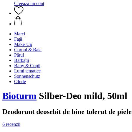
Creează un cont
Marci
Față
Make-Up
Corpul & Baia
Părul
Bărbații
Baby & Copil
Lumi tematice
Sonnenschutz
Oferte
Bioturm
Silber-Deo mild, 50ml
Deodorant deosebit de bine tolerat de piele
6 recenzii