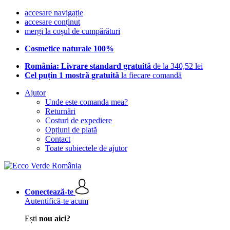
accesare navigație
accesare conținut
mergi la coșul de cumpărături
Cosmetice naturale 100%
România: Livrare standard gratuită
de la 340,52 lei
Cel puțin 1 mostră gratuită
la fiecare comandă
Ajutor
Unde este comanda mea?
Returnări
Costuri de expediere
Opțiuni de plată
Contact
Toate subiectele de ajutor
Conectează-te
Autentifică-te acum
Ești
nou aici?