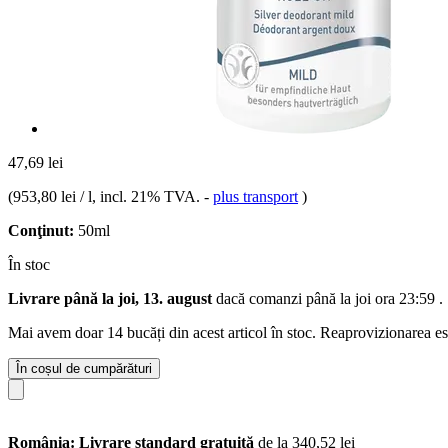
47,69 lei
(
953,80 lei / l
, incl. 21% TVA.
-
plus transport
)
Conţinut:
50ml
În stoc
Livrare până la joi, 13. august
dacă comanzi până la
joi ora 23:59
.
Mai avem doar 14 bucăți din acest articol în stoc. Reaprovizionarea es
În coșul de cumpărături
România: Livrare standard gratuită
de la 340,52 lei