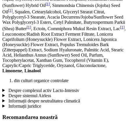
[1]
(Sunflower) Hybrid Oil
, Simmondsia Chinensis (Jojoba) Seed
[1]
Oil
, Squalen, Cetearylalcohol, Glyceryl Stearat Citrat,
Polyglyceryl-3 Stearate, Acacia Decurrens/Jojoba/Sunflower Seed
Wax Polyglyceryl-3 Esters, Cetyl Palmitate, Butyrospermum Parkii
[1]
[1]
(Shea) Butter
, Ectoin, Commiphora Mukul Resin Extract, Lac
,
Leuconostoc/Radish Root Extract Ferment Filtrate, Lonicera
Caprifolium (Honeysuckle) Flower Extract, Lonicera Japonica
(Honeysuckle) Flower Extract, Populus Tremuloides Bark
(Zitterpappel) Extract, Sodium Hyaluronate, Palmitic Acid, Stearic
Acid, Helianthus Annus (Sunflower) Seed Oil, Parfum,
Tocopherylacetat, Xanthan Gum, Tocopherol (Vitamin E),
Caprylic/Capric Triglyceride, Oryzanol, Gluconolactone,
Limonene
,
Linalool
din culturi organice controlate
Despre complexul activ Lacto-Intensiv
Despre sistemul Airless
Informații despre neutralitatea climatică
Informații juridice
Recomandarea noastră