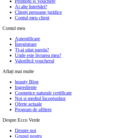
Promoții și Vouchere
Ai alte întrebări?
Clienți persoane juridice
Contul meu client
Contul meu
Autentificare
Înregistrare
Ți-ai uitat parola?
Unde este livrarea mea?
Valorifică voucherul
Aflați mai multe
beauty Blog
Ingrediente
Cosmetice naturale certificate
Noi si mediul înconjurător
Oferte actuale
Program de afiliere
Despre Ecco Verde
Despre noi
Grupul nostru