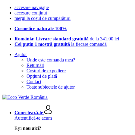
accesare navigație
accesare conținut
mergi la coșul de cumpărături
Cosmetice naturale 100%
România: Livrare standard gratuită
de la 341,00 lei
Cel puțin 1 mostră gratuită
la fiecare comandă
Ajutor
Unde este comanda mea?
Returnări
Costuri de expediere
Opțiuni de plată
Contact
Toate subiectele de ajutor
Conectează-te
Autentifică-te acum
Ești
nou aici?