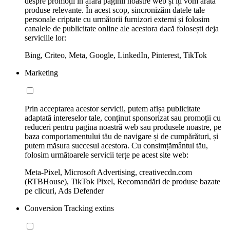
despre promoții în afara paginii noastre web și îți vom arăta
produse relevante. În acest scop, sincronizăm datele tale
personale criptate cu următorii furnizori externi și folosim
canalele de publicitate online ale acestora dacă folosești deja
serviciile lor:
Bing, Criteo, Meta, Google, LinkedIn, Pinterest, TikTok
Marketing
Prin acceptarea acestor servicii, putem afișa publicitate
adaptată intereselor tale, conținut sponsorizat sau promoții cu
reduceri pentru pagina noastră web sau produsele noastre, pe
baza comportamentului tău de navigare și de cumpărături, și
putem măsura succesul acestora. Cu consimțământul tău,
folosim următoarele servicii terțe pe acest site web:
Meta-Pixel, Microsoft Advertising, creativecdn.com
(RTBHouse), TikTok Pixel, Recomandări de produse bazate
pe clicuri, Ads Defender
Conversion Tracking extins