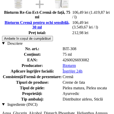
Bioturm Re-Gu-Ect-Cremă de față, 75
106,49 lei
(1.419,87 lei
ml
/ l)
Bioturm Cremă pentru ochi sensibilă,
106,49 lei
30 ml
(3.549,67 lei / l)
Preț total:
212,98 lei
Ambele în coșul de cumpărături
Descriere
Nr. art.:
BIT-308
Conținut:
75 ml
EAN:
4260026693082
Producator:
Bioturm
Aplicare îngrijire facială:
Îngrijire 24h
Consistență/Formă de prezentare:
Cremă
Tipuri de produse:
Creme de fata
Tipul de piele:
Pielea matura, Pielea uscata
Proprietăți:
Ayurvedic
Tip ambalaj:
Distribuitor airless, Sticlă
Ingrediente (INCI)
Aqua, Glycerin, Alcohol, Distarch Phosphate, Helianthus Annuus