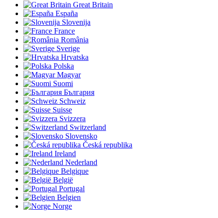
Great Britain
España
Slovenija
France
România
Sverige
Hrvatska
Polska
Magyar
Suomi
България
Schweiz
Suisse
Svizzera
Switzerland
Slovensko
Česká republika
Ireland
Nederland
Belgique
België
Portugal
Belgien
Norge