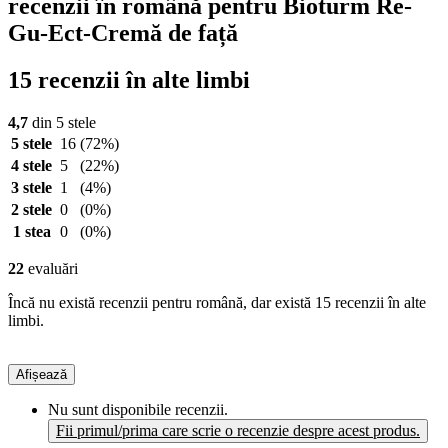
recenzii în română pentru Bioturm Re-
Gu-Ect-Cremă de față
15 recenzii în alte limbi
4,7
din 5 stele
5 stele
16
(72%)
4 stele
5
(22%)
3 stele
1
(4%)
2 stele
0
(0%)
1 stea
0
(0%)
22
evaluări
Încă nu există recenzii pentru română, dar există 15 recenzii în alte
limbi.
Afișează
Nu sunt disponibile recenzii.
Fii primul/prima care scrie o recenzie despre acest produs.