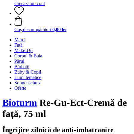
Creează un cont
Coș de cumpărături
0,00 lei
Marci
Față
Make-Up
Corpul & Baia
Părul
Bărbații
Baby & Copil
Lumi tematice
Sonnenschutz
Oferte
Bioturm
Re-Gu-Ect-Cremă de
față, 75 ml
Îngrijire zilnică de anti-imbatranire