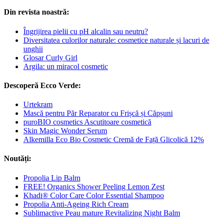
Din revista noastră:
Îngrijirea pielii cu pH alcalin sau neutru?
Diversitatea culorilor naturale: cosmetice naturale și lacuri de
unghii
Glosar Curly Girl
Argila: un miracol cosmetic
Descoperă Ecco Verde:
Urtekram
Mască pentru Păr Reparator cu Frișcă și Căpșuni
puroBIO cosmetics Ascutitoare cosmetică
Skin Magic Wonder Serum
Alkemilla Eco Bio Cosmetic Cremă de Față Glicolică 12%
Noutăți:
Propolia Lip Balm
FREE! Organics Shower Peeling Lemon Zest
Khadi® Color Care Color Essential Shampoo
Propolia Anti-Ageing Rich Cream
Sublimactive Peau mature Revitalizing Night Balm