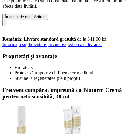
este pe drum! Dacă sunt comandate mai multe, acest lucru ar putea
afecta data livrării.
În coșul de cumpărături
România: Livrare standard gratuită
de la 341,00 lei
Informații suplimentare privind expedierea și livrarea
Proprietăți și avantaje
Hidrateaza
Protejează împotriva influenţelor mediului
Susţine la regenerarea pielii proprii
Frecvent cumpărat împreună cu Bioturm Cremă
pentru ochi sensibilă, 30 ml