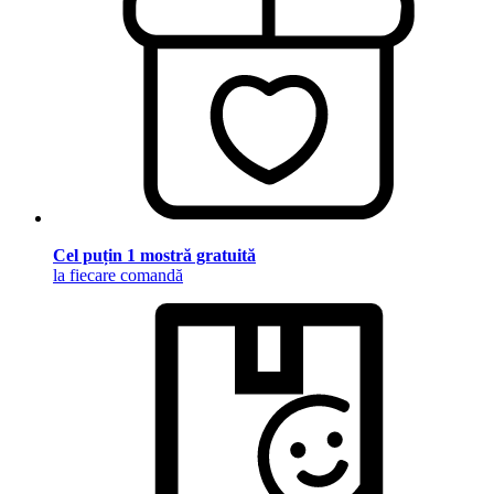
Cel puțin 1 mostră gratuită
la fiecare comandă