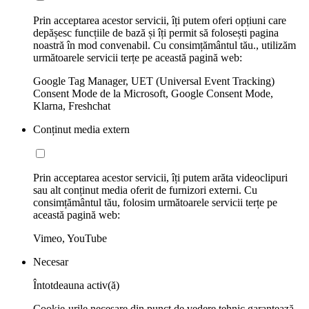
Prin acceptarea acestor servicii, îți putem oferi opțiuni care
depășesc funcțiile de bază și îți permit să folosești pagina
noastră în mod convenabil. Cu consimțământul tău., utilizăm
următoarele servicii terțe pe această pagină web:
Google Tag Manager, UET (Universal Event Tracking)
Consent Mode de la Microsoft, Google Consent Mode,
Klarna, Freshchat
Conținut media extern
Prin acceptarea acestor servicii, îți putem arăta videoclipuri
sau alt conținut media oferit de furnizori externi. Cu
consimțământul tău, folosim următoarele servicii terțe pe
această pagină web:
Vimeo, YouTube
Necesar
Întotdeauna activ(ă)
Cookie-urile necesare din punct de vedere tehnic garantează