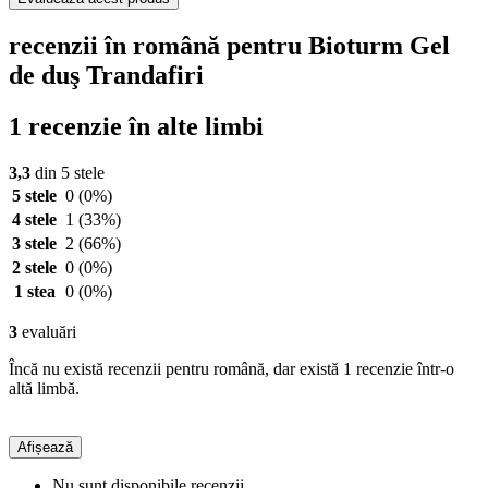
recenzii în română pentru Bioturm Gel
de duş Trandafiri
1 recenzie în alte limbi
3,3
din 5 stele
5 stele
0
(0%)
4 stele
1
(33%)
3 stele
2
(66%)
2 stele
0
(0%)
1 stea
0
(0%)
3
evaluări
Încă nu există recenzii pentru română, dar există 1 recenzie într-o
altă limbă.
Afișează
Nu sunt disponibile recenzii.