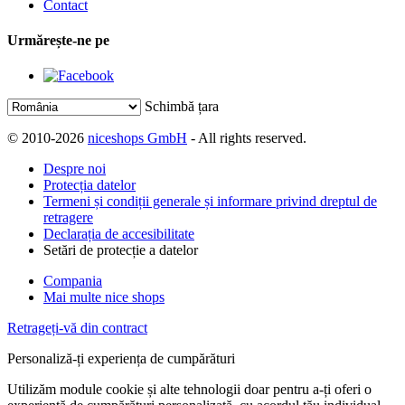
Contact
Urmărește-ne pe
Schimbă țara
© 2010-2026
niceshops GmbH
- All rights reserved.
Despre noi
Protecția datelor
Termeni și condiții generale și informare privind dreptul de
retragere
Declarația de accesibilitate
Setări de protecție a datelor
Compania
Mai multe nice shops
Retrageți-vă din contract
Personaliză-ți experiența de cumpărături
Utilizăm module cookie și alte tehnologii doar pentru a-ți oferi o