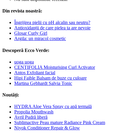
Din revista noastră:
Îngrijirea pielii cu pH alcalin sau neutru?
Antioxidanții de care pielea ta are nevoie
Glosar Curly Girl
Argila: un miracol cosmetic
Descoperă Ecco Verde:
uoga uoga
CENTIFOLIA Moisturising Curl Activator
Antos Exfoliant facial
Hipi Faible Balsam de buze cu culoare
Martina Gebhardt Salvia Tonic
Noutăți:
HYDRA Aloe Vera Spray cu apă termală
Propolia Mouthwash
Avril Pudră liberă
Sublimactive Peau mature Radiance Pink Cream
Niyok Conditioner Repair & Glow