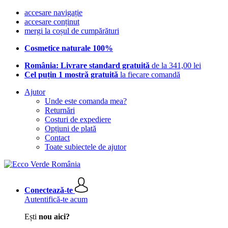
accesare navigație
accesare conținut
mergi la coșul de cumpărături
Cosmetice naturale 100%
România: Livrare standard gratuită
de la 341,00 lei
Cel puțin 1 mostră gratuită
la fiecare comandă
Ajutor
Unde este comanda mea?
Returnări
Costuri de expediere
Opțiuni de plată
Contact
Toate subiectele de ajutor
Conectează-te
Autentifică-te acum
Ești
nou aici?