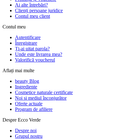
Ai alte întrebări?
Clienți persoane juridice
Contul meu client
Contul meu
Autentificare
Înregistrare
Ți-ai uitat parola?
Unde este livrarea mea?
Valorifică voucherul
Aflați mai multe
beauty Blog
Ingrediente
Cosmetice naturale certificate
Noi si mediul înconjurător
Oferte actuale
Program de afiliere
Despre Ecco Verde
Despre noi
Grupul nostru