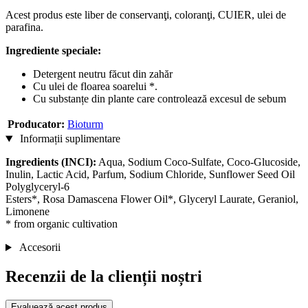
Acest produs este liber de conservanţi, coloranţi, CUIER, ulei de
parafina.
Ingrediente speciale:
Detergent neutru făcut din zahăr
Cu ulei de floarea soarelui *.
Cu substanțe din plante care controlează excesul de sebum
Producator:
Bioturm
Informații suplimentare
Ingredients (INCI):
Aqua, Sodium Coco-Sulfate, Coco-Glucoside,
Inulin, Lactic Acid, Parfum, Sodium Chloride, Sunflower Seed Oil
Polyglyceryl-6
Esters*, Rosa Damascena Flower Oil*, Glyceryl Laurate, Geraniol,
Limonene
* from organic cultivation
Accesorii
Recenzii de la clienții noștri
Evaluează acest produs