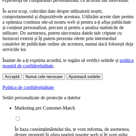
experiență de cumpărături personalizată, cu acordul tău individual.
În acest scop, colectăm date despre utilizatorii noștri,
comportamentul și dispozitivele acestora. Utilizăm aceste date pentru
a optimiza continuu site-ul nostru web și pentru a-ți afișa publicitate
și conținut personalizat, precum și pentru a analiza statisticile de
utilizare. De asemenea, putem sincroniza datele tale criptate cu
furnizori externi și îți putem prezenta oferte prin intermediul
canalelor de publicitate online ale acestora, numai dacă folosești deja
serviciile lor.
Înainte de a-ți exprima acordul, te rugăm să verifici setările și
politica
noastră de confidențialitate
.
Acceptă
Numai cele necesare
Ajustează setările
Politica de confidențialitate
Setări personalizate de protecție a datelor
Marketing per Customer-Match
În baza consimțământului tău, te vom informa, de asemenea,
despre promoții în afara paginii noastre web și îți vom arăta