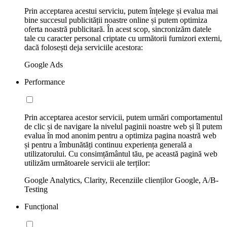
Prin acceptarea acestui serviciu, putem înțelege și evalua mai
bine succesul publicității noastre online și putem optimiza
oferta noastră publicitară. În acest scop, sincronizăm datele
tale cu caracter personal criptate cu următorii furnizori externi,
dacă folosești deja serviciile acestora:
Google Ads
Performance
Prin acceptarea acestor servicii, putem urmări comportamentul
de clic și de navigare la nivelul paginii noastre web și îl putem
evalua în mod anonim pentru a optimiza pagina noastră web
și pentru a îmbunătăți continuu experiența generală a
utilizatorului. Cu consimțământul tău, pe această pagină web
utilizăm următoarele servicii ale terților:
Google Analytics, Clarity, Recenziile clienților Google, A/B-
Testing
Funcțional