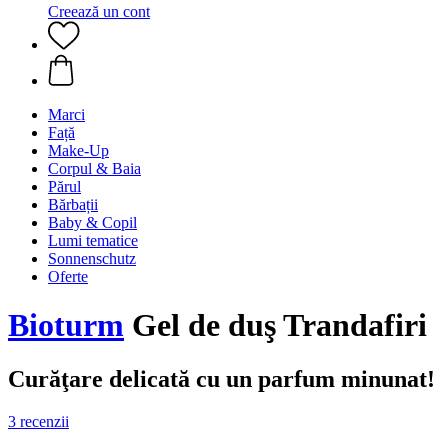
Creează un cont
Marci
Față
Make-Up
Corpul & Baia
Părul
Bărbații
Baby & Copil
Lumi tematice
Sonnenschutz
Oferte
Bioturm
Gel de duş Trandafiri
Curăţare delicată cu un parfum minunat!
3 recenzii