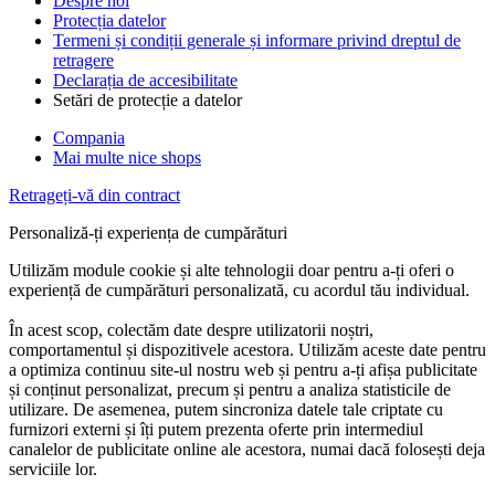
Despre noi
Protecția datelor
Termeni și condiții generale și informare privind dreptul de
retragere
Declarația de accesibilitate
Setări de protecție a datelor
Compania
Mai multe nice shops
Retrageți-vă din contract
Personaliză-ți experiența de cumpărături
Utilizăm module cookie și alte tehnologii doar pentru a-ți oferi o
experiență de cumpărături personalizată, cu acordul tău individual.
În acest scop, colectăm date despre utilizatorii noștri,
comportamentul și dispozitivele acestora. Utilizăm aceste date pentru
a optimiza continuu site-ul nostru web și pentru a-ți afișa publicitate
și conținut personalizat, precum și pentru a analiza statisticile de
utilizare. De asemenea, putem sincroniza datele tale criptate cu
furnizori externi și îți putem prezenta oferte prin intermediul
canalelor de publicitate online ale acestora, numai dacă folosești deja
serviciile lor.