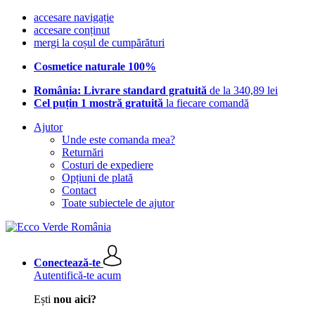
accesare navigație
accesare conținut
mergi la coșul de cumpărături
Cosmetice naturale 100%
România: Livrare standard gratuită
de la 340,89 lei
Cel puțin 1 mostră gratuită
la fiecare comandă
Ajutor
Unde este comanda mea?
Returnări
Costuri de expediere
Opțiuni de plată
Contact
Toate subiectele de ajutor
Conectează-te
Autentifică-te acum
Ești
nou aici?