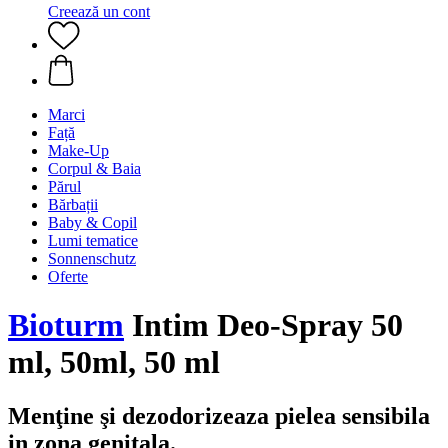
Creează un cont
Marci
Față
Make-Up
Corpul & Baia
Părul
Bărbații
Baby & Copil
Lumi tematice
Sonnenschutz
Oferte
Bioturm
Intim Deo-Spray 50
ml, 50ml, 50 ml
Menţine şi dezodorizeaza pielea sensibila
in zona genitala.