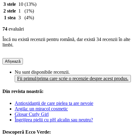
3 stele
10
(13%)
2 stele
1
(1%)
1 stea
3
(4%)
74
evaluări
Încă nu există recenzii pentru română, dar există 34 recenzii în alte
limbi.
Afișează
Nu sunt disponibile recenzii.
Fii primul/prima care scrie o recenzie despre acest produs.
Din revista noastră:
Antioxidanții de care pielea ta are nevoie
Argila: un miracol cosmetic
Glosar Curly Girl
Îngrijirea pielii cu pH alcalin sau neutru?
Descoperă Ecco Verde: