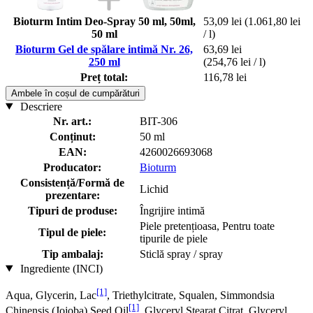
Bioturm Intim Deo-Spray 50 ml, 50ml,
53,09 lei
(1.061,80 lei
50 ml
/ l)
Bioturm Gel de spălare intimă Nr. 26,
63,69 lei
250 ml
(254,76 lei / l)
Preț total:
116,78 lei
Ambele în coșul de cumpărături
Descriere
Nr. art.:
BIT-306
Conținut:
50 ml
EAN:
4260026693068
Producator:
Bioturm
Consistență/Formă de
Lichid
prezentare:
Tipuri de produse:
Îngrijire intimă
Piele pretențioasa, Pentru toate
Tipul de piele:
tipurile de piele
Tip ambalaj:
Sticlă spray / spray
Ingrediente (INCI)
[1]
Aqua, Glycerin, Lac
, Triethylcitrate, Squalen, Simmondsia
[1]
Chinensis (Jojoba) Seed Oil
, Glyceryl Stearat Citrat, Glyceryl