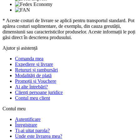
* Aceste costuri de livrare se aplică pentru transportul standard. Pot
apărea costuri suplimentare, de exemplu, din cauza greutății,
dimensiunii sau caracteristicilor produselor. Aceste informații le poți
găsi direct în descrierea produsului.
Ajutor și asistență
Comanda mea
Expediere și livrare
Retururi și rambursări
Modalități de plată
Promoții și Vouchere
Ai alte întrebări?
Clienți persoane juridice
Contul meu client
Contul meu
Autentificare
Înregistrare
Ți-ai uitat parola?
Unde este livrarea mea?