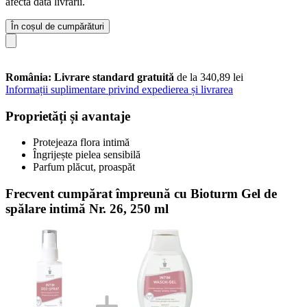
afecta data livrării.
În coșul de cumpărături
România: Livrare standard gratuită
de la 340,89 lei
Informații suplimentare privind expedierea și livrarea
Proprietăți și avantaje
Protejeaza flora intimă
Îngrijește pielea sensibilă
Parfum plăcut, proaspăt
Frecvent cumpărat împreună cu Bioturm Gel de
spălare intimă Nr. 26, 250 ml