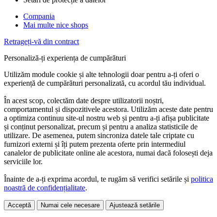
Compania
Mai multe nice shops
Retrageți-vă din contract
Personaliză-ți experiența de cumpărături
Utilizăm module cookie și alte tehnologii doar pentru a-ți oferi o
experiență de cumpărături personalizată, cu acordul tău individual.
În acest scop, colectăm date despre utilizatorii noștri,
comportamentul și dispozitivele acestora. Utilizăm aceste date pentru
a optimiza continuu site-ul nostru web și pentru a-ți afișa publicitate
și conținut personalizat, precum și pentru a analiza statisticile de
utilizare. De asemenea, putem sincroniza datele tale criptate cu
furnizori externi și îți putem prezenta oferte prin intermediul
canalelor de publicitate online ale acestora, numai dacă folosești deja
serviciile lor.
Înainte de a-ți exprima acordul, te rugăm să verifici setările și
politica
noastră de confidențialitate
.
Acceptă
Numai cele necesare
Ajustează setările