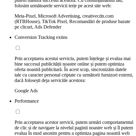
putem măsura succesul acestora. Cu consimțământul tău,
folosim următoarele servicii terțe pe acest site web:
Meta-Pixel, Microsoft Advertising, creativecdn.com
(RTBHouse), TikTok Pixel, Recomandări de produse bazate
pe clicuri, Ads Defender
Conversion Tracking extins
Prin acceptarea acestui serviciu, putem înțelege și evalua mai
bine succesul publicității noastre online și putem optimiza
oferta noastră publicitară. În acest scop, sincronizăm datele
tale cu caracter personal criptate cu următorii furnizori externi,
dacă folosești deja serviciile acestora:
Google Ads
Performance
Prin acceptarea acestor servicii, putem urmări comportamentul
de clic și de navigare la nivelul paginii noastre web și îl putem
evalua în mod anonim pentru a optimiza pagina noastră web