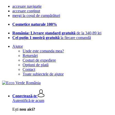
accesare navigație
accesare conținut
mergi la coșul de cumpărături
Cosmetice naturale 100%
România: Livrare standard gratuită
de la 340,89 lei
Cel puțin 1 mostră gratuită
la fiecare comandă
Ajutor
Unde este comanda mea?
Returnări
Costuri de expediere
Opțiuni de plată
Contact
Toate subiectele de ajutor
Conectează-te
Autentifică-te acum
Ești
nou aici?