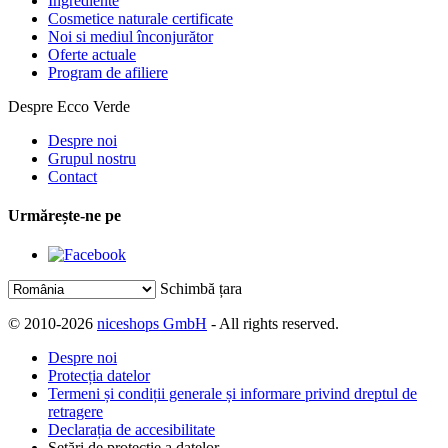
Ingrediente
Cosmetice naturale certificate
Noi si mediul înconjurător
Oferte actuale
Program de afiliere
Despre Ecco Verde
Despre noi
Grupul nostru
Contact
Urmărește-ne pe
Schimbă țara
© 2010-2026
niceshops GmbH
- All rights reserved.
Despre noi
Protecția datelor
Termeni și condiții generale și informare privind dreptul de
retragere
Declarația de accesibilitate
Setări de protecție a datelor