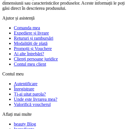
dimensiunii sau caracteristicilor produselor. Aceste informații le poți
găsi direct în descrierea produsului.
Ajutor și asistență
Comanda mea
Expediere și livrare
Retururi și rambursări
Modalități de plată
Promoții și Vouchere
Ai alte întrebări?
Clienți persoane juridice
Contul meu client
Contul meu
Autentificare
Înregistrare
Ți-ai uitat parola?
Unde este livrarea mea?
Valorifică voucherul
Aflați mai multe
beauty Blog