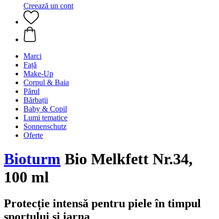
Creează un cont
Marci
Față
Make-Up
Corpul & Baia
Părul
Bărbații
Baby & Copil
Lumi tematice
Sonnenschutz
Oferte
Bioturm
Bio Melkfett Nr.34,
100 ml
Protecție intensă pentru piele în timpul
sportului și iarna