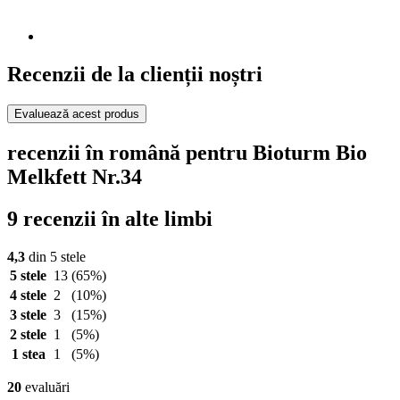
Recenzii de la clienții noștri
Evaluează acest produs
recenzii în română pentru Bioturm Bio
Melkfett Nr.34
9 recenzii în alte limbi
4,3
din 5 stele
5 stele
13
(65%)
4 stele
2
(10%)
3 stele
3
(15%)
2 stele
1
(5%)
1 stea
1
(5%)
20
evaluări