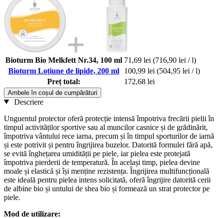
Bioturm Bio Melkfett Nr.34, 100 ml
71,69 lei
(716,90 lei / l)
Bioturm Loțiune de lipide, 200 ml
100,99 lei
(504,95 lei / l)
Preț total:
172,68 lei
Ambele în coșul de cumpărături
Descriere
Unguentul protector oferă protecție intensă împotriva frecării pielii în
timpul activităților sportive sau al muncilor casnice și de grădinărit,
împotriva vântului rece iarna, precum și în timpul sporturilor de iarnă
și este potrivit și pentru îngrijirea buzelor. Datorită formulei fără apă,
se evită înghețarea umidității pe piele, iar pielea este protejată
împotriva pierderii de temperatură. În același timp, pielea devine
moale și elastică și își menține rezistența. Îngrijirea multifuncțională
este ideală pentru pielea intens solicitată, oferă îngrijire datorită cerii
de albine bio și untului de shea bio și formează un strat protector pe
piele.
Mod de utilizare: