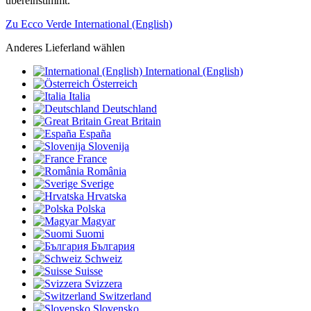
übereinstimmt.
Zu Ecco Verde International (English)
Anderes Lieferland wählen
International (English)
Österreich
Italia
Deutschland
Great Britain
España
Slovenija
France
România
Sverige
Hrvatska
Polska
Magyar
Suomi
България
Schweiz
Suisse
Svizzera
Switzerland
Slovensko