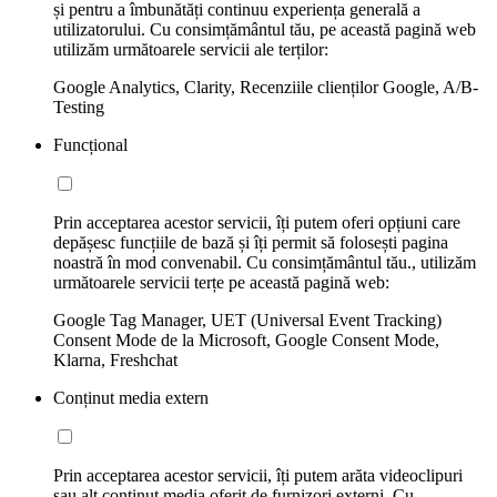
și pentru a îmbunătăți continuu experiența generală a
utilizatorului. Cu consimțământul tău, pe această pagină web
utilizăm următoarele servicii ale terților:
Google Analytics, Clarity, Recenziile clienților Google, A/B-
Testing
Funcțional
Prin acceptarea acestor servicii, îți putem oferi opțiuni care
depășesc funcțiile de bază și îți permit să folosești pagina
noastră în mod convenabil. Cu consimțământul tău., utilizăm
următoarele servicii terțe pe această pagină web:
Google Tag Manager, UET (Universal Event Tracking)
Consent Mode de la Microsoft, Google Consent Mode,
Klarna, Freshchat
Conținut media extern
Prin acceptarea acestor servicii, îți putem arăta videoclipuri
sau alt conținut media oferit de furnizori externi. Cu