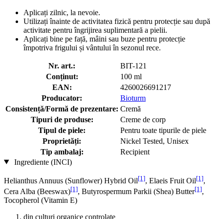
Aplicați zilnic, la nevoie.
Utilizați înainte de activitatea fizică pentru protecție sau după
activitate pentru îngrijirea suplimentară a pielii.
Aplicați bine pe față, mâini sau buze pentru protecție
împotriva frigului și vântului în sezonul rece.
Nr. art.:
BIT-121
Conținut:
100 ml
EAN:
4260026691217
Producator:
Bioturm
Consistență/Formă de prezentare:
Cremă
Tipuri de produse:
Creme de corp
Tipul de piele:
Pentru toate tipurile de piele
Proprietăți:
Nickel Tested, Unisex
Tip ambalaj:
Recipient
Ingrediente (INCI)
[1]
[1]
Helianthus Annuus (Sunflower) Hybrid Oil
, Elaeis Fruit Oil
,
[1]
[1]
Cera Alba (Beeswax)
, Butyrospermum Parkii (Shea) Butter
,
Tocopherol (Vitamin E)
din culturi organice controlate