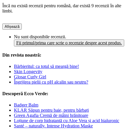
Încă nu există recenzii pentru română, dar există 9 recenzii în alte
limbi.
Afișează
Nu sunt disponibile recenzii.
Fii primul/prima care scrie o recenzie despre acest produs.
Din revista noastră:
Bărbieritul: ca totul să meargă bine!
Skin Longevity
Glosar Curly Girl
Îngrijirea pielii cu pH alcalin sau neutru?
Descoperă Ecco Verde:
Badger Balm
KLAR Săpun pentru baie, pentru bărbați
Green Agafia Cremă de mâini hrănitoare
Loțiune de corp hidratantă cu Aloe Vera și acid hialuronic
Santé – naturally. Intense Hydration Maske