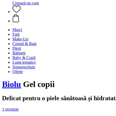
Creează un cont
Marci
Față
Make-Up
Corpul & Baia
Părul
Bărbații
Baby & Copil
Lumi tematice
Sonnenschutz
Oferte
Biolu
Gel copii
Delicat pentru o piele sănătoasă și hidratat
1 recenzie