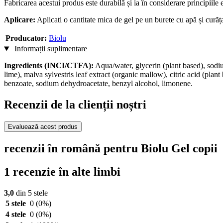
Fabricarea acestui produs este durabilă și ia în considerare principiile eg
Aplicare:
Aplicati o cantitate mica de gel pe un burete cu apă și curățaț
Producator:
Biolu
Informații suplimentare
Ingredients (INCI/CTFA):
Aqua/water, glycerin (plant based), sodi
lime), malva sylvestris leaf extract (organic mallow), citric acid (plant
benzoate, sodium dehydroacetate, benzyl alcohol, limonene.
Recenzii de la clienții noștri
Evaluează acest produs
recenzii în română pentru Biolu Gel copii
1 recenzie în alte limbi
3,0
din 5 stele
5 stele
0
(0%)
4 stele
0
(0%)