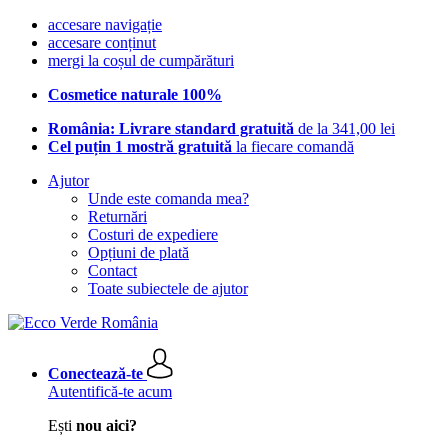
accesare navigație
accesare conținut
mergi la coșul de cumpărături
Cosmetice naturale 100%
România: Livrare standard gratuită
de la 341,00 lei
Cel puțin 1 mostră gratuită
la fiecare comandă
Ajutor
Unde este comanda mea?
Returnări
Costuri de expediere
Opțiuni de plată
Contact
Toate subiectele de ajutor
Conectează-te
Autentifică-te acum
Ești
nou aici?