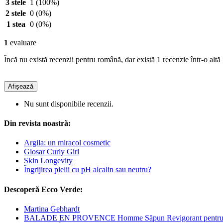
3 stele
1
(100%)
2 stele
0
(0%)
1 stea
0
(0%)
1
evaluare
Încă nu există recenzii pentru română, dar există 1 recenzie într-o altă
Afișează
Nu sunt disponibile recenzii.
Din revista noastră:
Argila: un miracol cosmetic
Glosar Curly Girl
Skin Longevity
Îngrijirea pielii cu pH alcalin sau neutru?
Descoperă Ecco Verde:
Martina Gebhardt
BALADE EN PROVENCE Homme Săpun Revigorant pentru