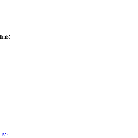
 limbă.
 Păr