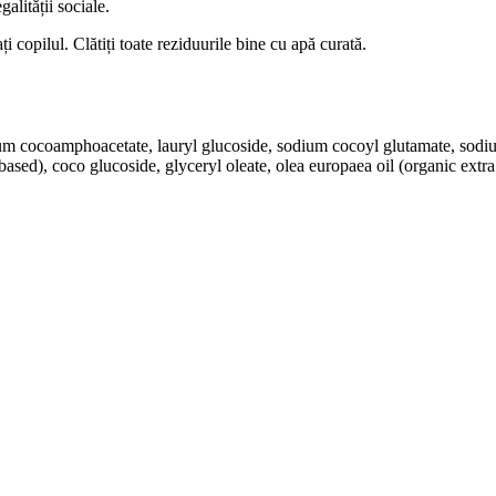
alității sociale.
i copilul. Clătiți toate reziduurile bine cu apă curată.
um cocoamphoacetate, lauryl glucoside, sodium cocoyl glutamate, sodium 
 based), coco glucoside, glyceryl oleate, olea europaea oil (organic extra