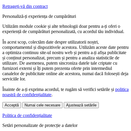
Retrageți-vă din contract
Personaliză-ți experiența de cumpărături
Utilizăm module cookie și alte tehnologii doar pentru a-ți oferi o
experiență de cumpărături personalizată, cu acordul tău individual.
În acest scop, colectăm date despre utilizatorii noștri,
comportamentul și dispozitivele acestora. Utilizăm aceste date pentru
a optimiza continuu site-ul nostru web și pentru a-ți afișa publicitate
și conținut personalizat, precum și pentru a analiza statisticile de
utilizare. De asemenea, putem sincroniza datele tale criptate cu
furnizori externi și îți putem prezenta oferte prin intermediul
canalelor de publicitate online ale acestora, numai dacă folosești deja
serviciile lor.
Înainte de a-ți exprima acordul, te rugăm să verifici setările și
politica
noastră de confidențialitate
.
Acceptă
Numai cele necesare
Ajustează setările
Politica de confidențialitate
Setări personalizate de protecție a datelor