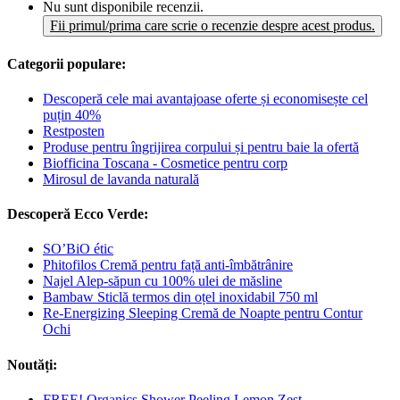
Nu sunt disponibile recenzii.
Fii primul/prima care scrie o recenzie despre acest produs.
Categorii populare:
Descoperă cele mai avantajoase oferte și economisește cel
puțin 40%
Restposten
Produse pentru îngrijirea corpului și pentru baie la ofertă
Biofficina Toscana - Cosmetice pentru corp
Mirosul de lavanda naturală
Descoperă Ecco Verde:
SO’BiO étic
Phitofilos Cremă pentru față anti-îmbătrânire
Najel Alep-săpun cu 100% ulei de măsline
Bambaw Sticlă termos din oțel inoxidabil 750 ml
Re-Energizing Sleeping Cremă de Noapte pentru Contur
Ochi
Noutăți:
FREE! Organics Shower Peeling Lemon Zest