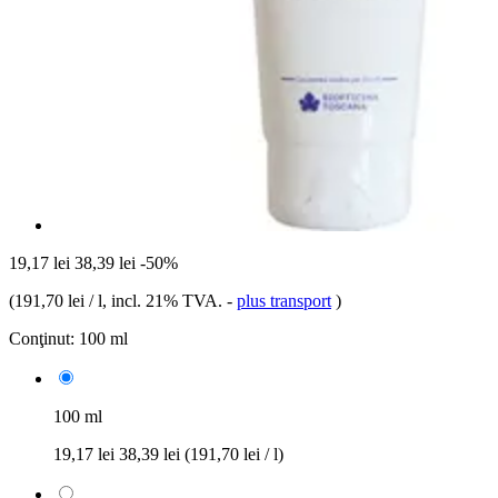
19,17 lei
38,39 lei
-50%
(
191,70 lei / l
, incl. 21% TVA.
-
plus transport
)
Conţinut:
100 ml
100 ml
19,17 lei
38,39 lei
(191,70 lei / l)