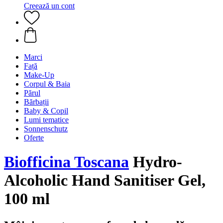
Creează un cont
Marci
Față
Make-Up
Corpul & Baia
Părul
Bărbații
Baby & Copil
Lumi tematice
Sonnenschutz
Oferte
Biofficina Toscana
Hydro-
Alcoholic Hand Sanitiser Gel,
100 ml