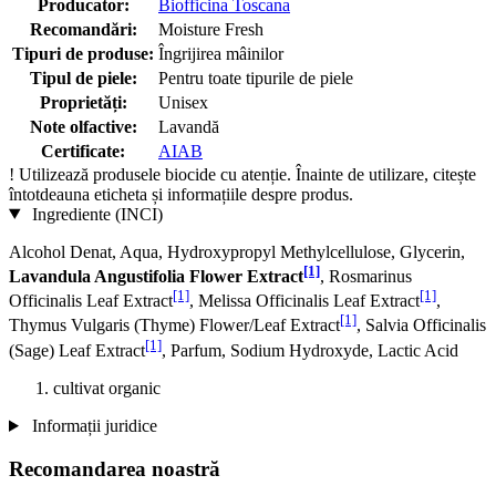
Producator:
Biofficina Toscana
Recomandări:
Moisture Fresh
Tipuri de produse:
Îngrijirea mâinilor
Tipul de piele:
Pentru toate tipurile de piele
Proprietăți:
Unisex
Note olfactive:
Lavandă
Certificate:
AIAB
!
Utilizează produsele biocide cu atenție. Înainte de utilizare, citește
întotdeauna eticheta și informațiile despre produs.
Ingrediente (INCI)
Alcohol Denat, Aqua, Hydroxypropyl Methylcellulose, Glycerin,
[1]
Lavandula Angustifolia Flower Extract
, Rosmarinus
[1]
[1]
Officinalis Leaf Extract
, Melissa Officinalis Leaf Extract
,
[1]
Thymus Vulgaris (Thyme) Flower/Leaf Extract
, Salvia Officinalis
[1]
(Sage) Leaf Extract
, Parfum, Sodium Hydroxyde, Lactic Acid
cultivat organic
Informații juridice
Recomandarea noastră