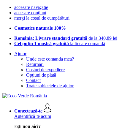
accesare navigație
accesare conținut
mergi la coșul de cumpărături
Cosmetice naturale 100%
România: Livrare standard gratuită
de la 340,89 lei
Cel puțin 1 mostră gratuită
la fiecare comandă
Ajutor
Unde este comanda mea?
Returnări
Costuri de expediere
Opțiuni de plată
Contact
Toate subiectele de ajutor
Conectează-te
Autentifică-te acum
Ești
nou aici?