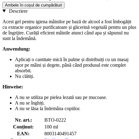
Ambele în coșul de cumpărături
Descriere
Acest gel pentru igiena mâinilor pe bază de alcool a fost îmbogățit
cu extracte organice purificatoare și glicerină vegetală pentru un plus
de îngrijire. Curăță eficient mâinile atunci când apa și săpunul nu
sunt la îndemână.
Anwendung:
Aplicați o cantitate mică în palme și distribuiți cu un masaj
ușor pe mâini și degete, până când produsul este complet
absorbit.
Nu clătiți.
Hinweise:
A nu se utiliza pe pielea lezată sau pe mucoase.
A nu se înghiți.
A nu se lăsa la îndemâna copiilor.
Nr. art.:
BTO-0222
Conținut:
100 ml
EAN:
8003140491457