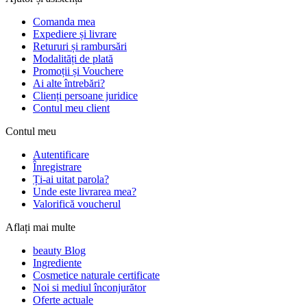
Comanda mea
Expediere și livrare
Retururi și rambursări
Modalități de plată
Promoții și Vouchere
Ai alte întrebări?
Clienți persoane juridice
Contul meu client
Contul meu
Autentificare
Înregistrare
Ți-ai uitat parola?
Unde este livrarea mea?
Valorifică voucherul
Aflați mai multe
beauty Blog
Ingrediente
Cosmetice naturale certificate
Noi si mediul înconjurător
Oferte actuale