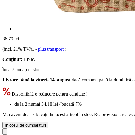
36,79 lei
(incl. 21% TVA.
-
plus transport
)
Conţinut:
1 buc.
Încă 7 bucăți în stoc
Livrare până la vineri, 14. august
dacă comanzi până la
duminică o
Disponibilă o reducere pentru cantitate !
de la 2 numai
34,18 lei
/ bucată
-7%
Mai avem doar 7 bucăți din acest articol în stoc. Reaprovizionarea est
În coșul de cumpărături