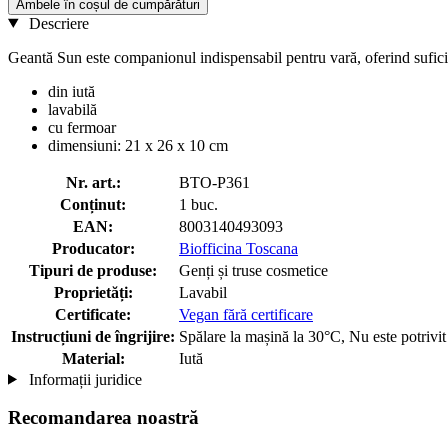
Ambele în coșul de cumpărături
Descriere
Geantă Sun este companionul indispensabil pentru vară, oferind suficie
din iută
lavabilă
cu fermoar
dimensiuni: 21 x 26 x 10 cm
Nr. art.:
BTO-P361
Conținut:
1 buc.
EAN:
8003140493093
Producator:
Biofficina Toscana
Tipuri de produse:
Genți și truse cosmetice
Proprietăți:
Lavabil
Certificate:
Vegan fără certificare
Instrucțiuni de îngrijire:
Spălare la mașină la 30°C, Nu este potrivit 
Material:
Iută
Informații juridice
Recomandarea noastră