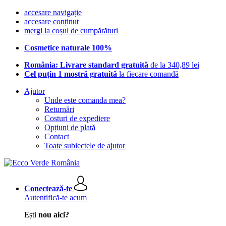
accesare navigație
accesare conținut
mergi la coșul de cumpărături
Cosmetice naturale 100%
România: Livrare standard gratuită
de la 340,89 lei
Cel puțin 1 mostră gratuită
la fiecare comandă
Ajutor
Unde este comanda mea?
Returnări
Costuri de expediere
Opțiuni de plată
Contact
Toate subiectele de ajutor
Conectează-te
Autentifică-te acum
Ești
nou aici?