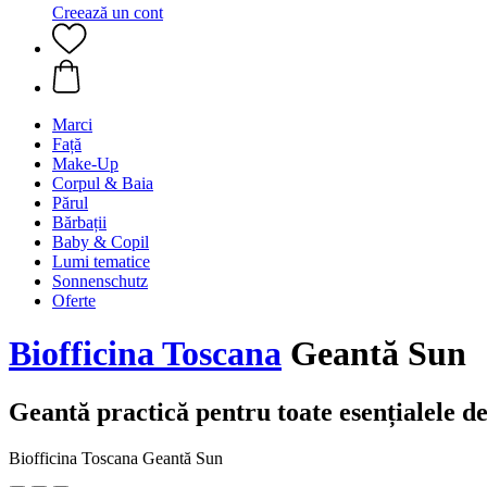
Creează un cont
Marci
Față
Make-Up
Corpul & Baia
Părul
Bărbații
Baby & Copil
Lumi tematice
Sonnenschutz
Oferte
Biofficina Toscana
Geantă Sun
Geantă practică pentru toate esențialele de 
Biofficina Toscana Geantă Sun