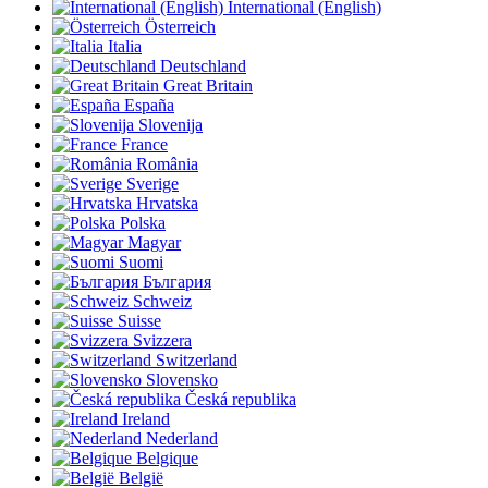
International (English)
Österreich
Italia
Deutschland
Great Britain
España
Slovenija
France
România
Sverige
Hrvatska
Polska
Magyar
Suomi
България
Schweiz
Suisse
Svizzera
Switzerland
Slovensko
Česká republika
Ireland
Nederland
Belgique
België