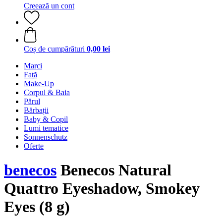
Creează un cont
Coș de cumpărături
0,00 lei
Marci
Față
Make-Up
Corpul & Baia
Părul
Bărbații
Baby & Copil
Lumi tematice
Sonnenschutz
Oferte
benecos
Benecos Natural
Quattro Eyeshadow, Smokey
Eyes (8 g)