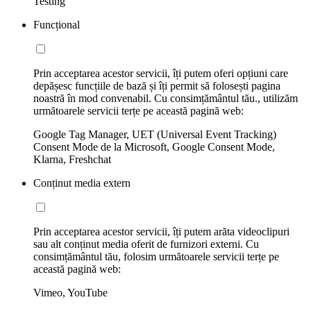
Testing
Funcțional
Prin acceptarea acestor servicii, îți putem oferi opțiuni care
depășesc funcțiile de bază și îți permit să folosești pagina
noastră în mod convenabil. Cu consimțământul tău., utilizăm
următoarele servicii terțe pe această pagină web:
Google Tag Manager, UET (Universal Event Tracking)
Consent Mode de la Microsoft, Google Consent Mode,
Klarna, Freshchat
Conținut media extern
Prin acceptarea acestor servicii, îți putem arăta videoclipuri
sau alt conținut media oferit de furnizori externi. Cu
consimțământul tău, folosim următoarele servicii terțe pe
această pagină web:
Vimeo, YouTube