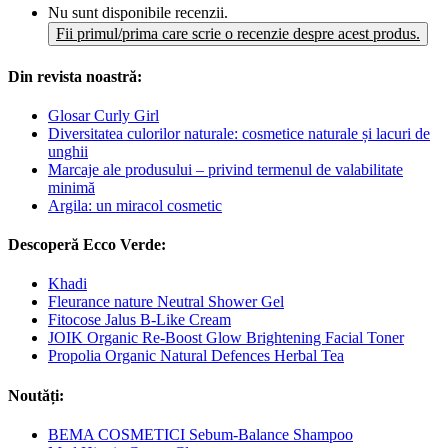
Nu sunt disponibile recenzii.
Fii primul/prima care scrie o recenzie despre acest produs.
Din revista noastră:
Glosar Curly Girl
Diversitatea culorilor naturale: cosmetice naturale și lacuri de
unghii
Marcaje ale produsului – privind termenul de valabilitate
minimă
Argila: un miracol cosmetic
Descoperă Ecco Verde:
Khadi
Fleurance nature Neutral Shower Gel
Fitocose Jalus B-Like Cream
JOIK Organic Re-Boost Glow Brightening Facial Toner
Propolia Organic Natural Defences Herbal Tea
Noutăți:
BEMA COSMETICI Sebum-Balance Shampoo