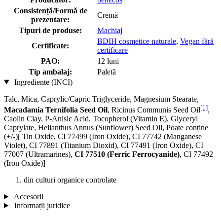
Consistență/Formă de
Cremă
prezentare:
Tipuri de produse:
Machiaj
BDIH cosmetice naturale
,
Vegan fără
Certificate:
certificare
PAO:
12 luni
Tip ambalaj:
Paletă
Ingrediente (INCI)
Talc, Mica, Caprylic/Capric Triglyceride, Magnesium Stearate,
[1]
Macadamia Ternifolia Seed Oil
, Ricinus Communis Seed Oil
,
Caolin Clay, P-Anisic Acid, Tocopherol (Vitamin E), Glyceryl
Caprylate, Helianthus Annus (Sunflower) Seed Oil, Poate conține
(+/-)[ Tin Oxide, CI 77499 (Iron Oxide), CI 77742 (Manganese
Violet), CI 77891 (Titanium Dioxid), CI 77491 (Iron Oxide), CI
77007 (Ultramarines) ,
CI 77510 (Ferric Ferrocyanide)
, CI 77492
(Iron Oxide)]
din culturi organice controlate
Accesorii
Informații juridice