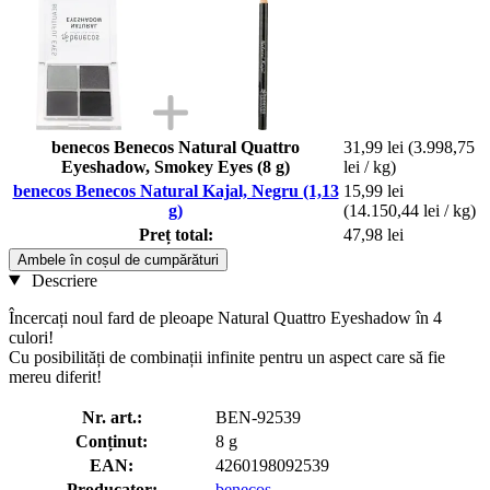
benecos Benecos Natural Quattro
31,99 lei
(3.998,75
Eyeshadow, Smokey Eyes (8 g)
lei / kg)
benecos Benecos Natural Kajal, Negru (1,13
15,99 lei
g)
(14.150,44 lei / kg)
Preț total:
47,98 lei
Ambele în coșul de cumpărături
Descriere
Încercați noul fard de pleoape Natural Quattro Eyeshadow în 4
culori!
Cu posibilități de combinații infinite pentru un aspect care să fie
mereu diferit!
Nr. art.:
BEN-92539
Conținut:
8 g
EAN:
4260198092539
Producator:
benecos