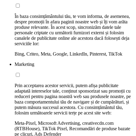
În baza consimțământului tău, te vom informa, de asemenea,
despre promoții în afara paginii noastre web și îți vom arăta
produse relevante. În acest scop, sincronizăm datele tale
personale criptate cu următorii furnizori externi și folosim
canalele de publicitate online ale acestora dacă folosești deja
serviciile lor:
Bing, Criteo, Meta, Google, LinkedIn, Pinterest, TikTok
Marketing
Prin acceptarea acestor servicii, putem afișa publicitate
adaptată intereselor tale, conținut sponsorizat sau promoții cu
reduceri pentru pagina noastră web sau produsele noastre, pe
baza comportamentului tău de navigare și de cumpărături, și
putem măsura succesul acestora. Cu consimțământul tău,
folosim următoarele servicii terțe pe acest site web:
Meta-Pixel, Microsoft Advertising, creativecdn.com
(RTBHouse), TikTok Pixel, Recomandări de produse bazate
pe clicuri, Ads Defender