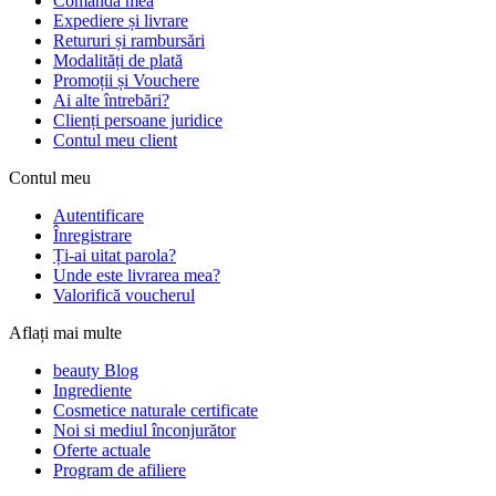
Comanda mea
Expediere și livrare
Retururi și rambursări
Modalități de plată
Promoții și Vouchere
Ai alte întrebări?
Clienți persoane juridice
Contul meu client
Contul meu
Autentificare
Înregistrare
Ți-ai uitat parola?
Unde este livrarea mea?
Valorifică voucherul
Aflați mai multe
beauty Blog
Ingrediente
Cosmetice naturale certificate
Noi si mediul înconjurător
Oferte actuale
Program de afiliere