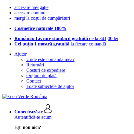
accesare navigație
accesare conținut
mergi la coșul de cumpărături
Cosmetice naturale 100%
România: Livrare standard gratuită
de la 341,00 lei
Cel puțin 1 mostră gratuită
la fiecare comandă
Ajutor
Unde este comanda mea?
Returnări
Costuri de expediere
Opțiuni de plată
Contact
Toate subiectele de ajutor
Conectează-te
Autentifică-te acum
Ești
nou aici?