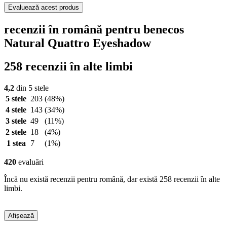
Evaluează acest produs
recenzii în română pentru benecos
Natural Quattro Eyeshadow
258 recenzii în alte limbi
4,2
din 5 stele
5 stele
203
(48%)
4 stele
143
(34%)
3 stele
49
(11%)
2 stele
18
(4%)
1 stea
7
(1%)
420
evaluări
Încă nu există recenzii pentru română, dar există 258 recenzii în alte
limbi.
Afișează