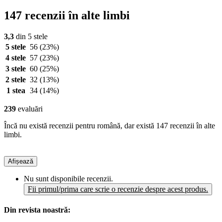
147 recenzii în alte limbi
3,3
din 5 stele
5 stele
56
(23%)
4 stele
57
(23%)
3 stele
60
(25%)
2 stele
32
(13%)
1 stea
34
(14%)
239
evaluări
Încă nu există recenzii pentru română, dar există 147 recenzii în alte
limbi.
Afișează
Nu sunt disponibile recenzii.
Fii primul/prima care scrie o recenzie despre acest produs.
Din revista noastră: