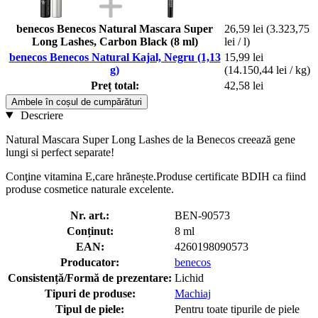
benecos Benecos Natural Mascara Super
26,59 lei
(3.323,75
Long Lashes, Carbon Black (8 ml)
lei / l)
benecos Benecos Natural Kajal, Negru (1,13
15,99 lei
g)
(14.150,44 lei / kg)
Preț total:
42,58 lei
Ambele în coșul de cumpărături
Descriere
Natural Mascara Super Long Lashes de la Benecos creează gene
lungi si perfect separate!
Conţine vitamina E,care hrănește.Produse certificate BDIH ca fiind
produse cosmetice naturale excelente.
Nr. art.:
BEN-90573
Conținut:
8 ml
EAN:
4260198090573
Producator:
benecos
Consistență/Formă de prezentare:
Lichid
Tipuri de produse:
Machiaj
Tipul de piele:
Pentru toate tipurile de piele