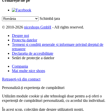
Urmărește-ne pe
Schimbă țara
© 2010-2026
niceshops GmbH
- All rights reserved.
Despre noi
Protecția datelor
Termeni și condiții generale și informare privind dreptul de
retragere
Declarația de accesibilitate
Setări de protecție a datelor
Compania
Mai multe nice shops
Retrageți-vă din contract
Personaliză-ți experiența de cumpărături
Utilizăm module cookie și alte tehnologii doar pentru a-ți oferi o
experiență de cumpărături personalizată, cu acordul tău individual.
În acest scop, colectăm date despre utilizatorii noștri,