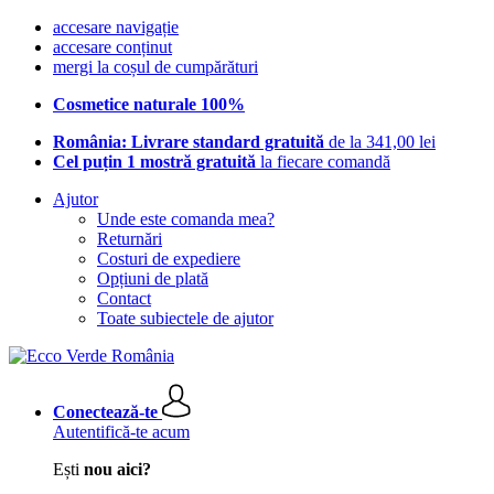
accesare navigație
accesare conținut
mergi la coșul de cumpărături
Cosmetice naturale 100%
România: Livrare standard gratuită
de la 341,00 lei
Cel puțin 1 mostră gratuită
la fiecare comandă
Ajutor
Unde este comanda mea?
Returnări
Costuri de expediere
Opțiuni de plată
Contact
Toate subiectele de ajutor
Conectează-te
Autentifică-te acum
Ești
nou aici?