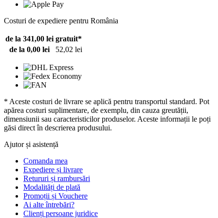
Costuri de expediere pentru România
de la 341,00 lei
gratuit*
de la 0,00 lei
52,02 lei
* Aceste costuri de livrare se aplică pentru transportul standard. Pot
apărea costuri suplimentare, de exemplu, din cauza greutății,
dimensiunii sau caracteristicilor produselor. Aceste informații le poți
găsi direct în descrierea produsului.
Ajutor și asistență
Comanda mea
Expediere și livrare
Retururi și rambursări
Modalități de plată
Promoții și Vouchere
Ai alte întrebări?
Clienți persoane juridice