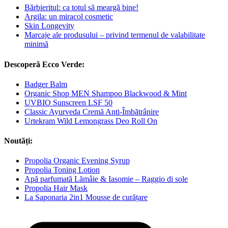
Bărbieritul: ca totul să meargă bine!
Argila: un miracol cosmetic
Skin Longevity
Marcaje ale produsului – privind termenul de valabilitate
minimă
Descoperă Ecco Verde:
Badger Balm
Organic Shop MEN Shampoo Blackwood & Mint
UVBIO Sunscreen LSF 50
Classic Ayurveda Cremă Anti-Îmbătrânire
Urtekram Wild Lemongrass Deo Roll On
Noutăți:
Propolia Organic Evening Syrup
Propolia Toning Lotion
Apă parfumată Lămâie & Iasomie – Raggio di sole
Propolia Hair Mask
La Saponaria 2in1 Mousse de curățare