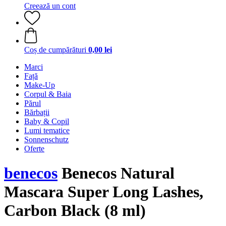
Creează un cont
Coș de cumpărături
0,00 lei
Marci
Față
Make-Up
Corpul & Baia
Părul
Bărbații
Baby & Copil
Lumi tematice
Sonnenschutz
Oferte
benecos
Benecos Natural
Mascara Super Long Lashes,
Carbon Black (8 ml)