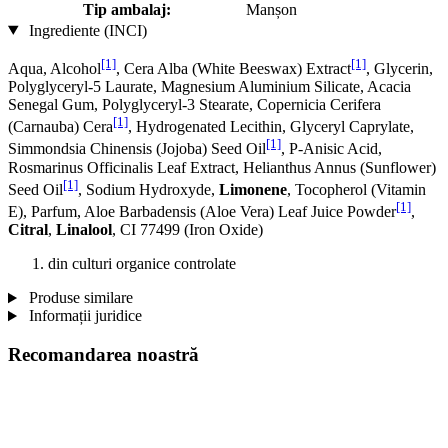
Tip ambalaj:
Manșon
Ingrediente (INCI)
[1]
[1]
Aqua, Alcohol
, Cera Alba (White Beeswax) Extract
, Glycerin,
Polyglyceryl-5 Laurate, Magnesium Aluminium Silicate, Acacia
Senegal Gum, Polyglyceryl-3 Stearate, Copernicia Cerifera
[1]
(Carnauba) Cera
, Hydrogenated Lecithin, Glyceryl Caprylate,
[1]
Simmondsia Chinensis (Jojoba) Seed Oil
, P-Anisic Acid,
Rosmarinus Officinalis Leaf Extract, Helianthus Annus (Sunflower)
[1]
Seed Oil
, Sodium Hydroxyde,
Limonene
, Tocopherol (Vitamin
[1]
E), Parfum, Aloe Barbadensis (Aloe Vera) Leaf Juice Powder
,
Citral
,
Linalool
, CI 77499 (Iron Oxide)
din culturi organice controlate
Produse similare
Informații juridice
Recomandarea noastră