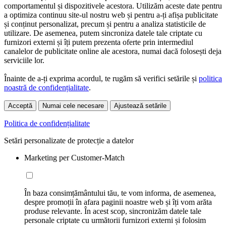
comportamentul și dispozitivele acestora. Utilizăm aceste date pentru
a optimiza continuu site-ul nostru web și pentru a-ți afișa publicitate
și conținut personalizat, precum și pentru a analiza statisticile de
utilizare. De asemenea, putem sincroniza datele tale criptate cu
furnizori externi și îți putem prezenta oferte prin intermediul
canalelor de publicitate online ale acestora, numai dacă folosești deja
serviciile lor.
Înainte de a-ți exprima acordul, te rugăm să verifici setările și
politica
noastră de confidențialitate
.
Acceptă
Numai cele necesare
Ajustează setările
Politica de confidențialitate
Setări personalizate de protecție a datelor
Marketing per Customer-Match
În baza consimțământului tău, te vom informa, de asemenea,
despre promoții în afara paginii noastre web și îți vom arăta
produse relevante. În acest scop, sincronizăm datele tale
personale criptate cu următorii furnizori externi și folosim