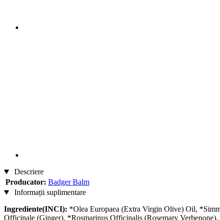
Descriere
Producator:
Badger Balm
Informații suplimentare
Ingrediente(INCI):
*Olea Europaea (Extra Virgin Olive) Oil, *Simmo
Officinale (Ginger), *Rosmarinus Officinalis (Rosemary Verbenone