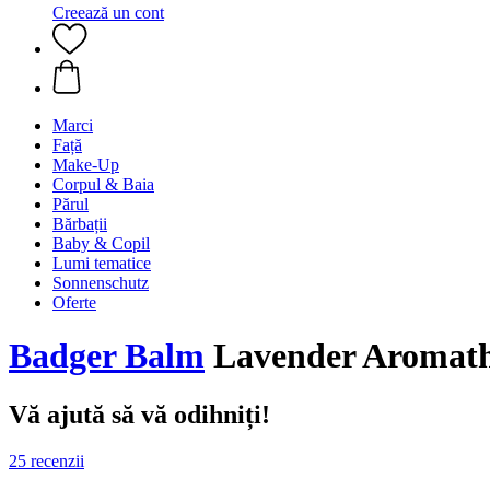
Creează un cont
Marci
Față
Make-Up
Corpul & Baia
Părul
Bărbații
Baby & Copil
Lumi tematice
Sonnenschutz
Oferte
Badger Balm
Lavender Aromath
Vă ajută să vă odihniți!
25 recenzii