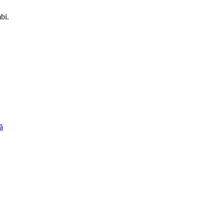
bi.
ă