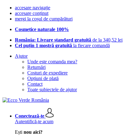
accesare navigație
accesare conținut
mergi la coșul de cumpărături
Cosmetice naturale 100%
România: Livrare standard gratuită
de la 340,52 lei
Cel puțin 1 mostră gratuită
la fiecare comandă
Ajutor
Unde este comanda mea?
Returnări
Costuri de expediere
Opțiuni de plată
Contact
Toate subiectele de ajutor
Conectează-te
Autentifică-te acum
Ești
nou aici?