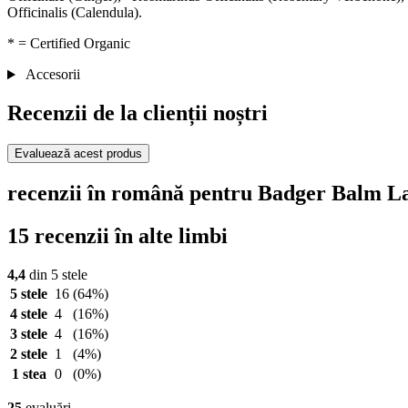
Officinalis (Calendula).
* = Certified Organic
Accesorii
Recenzii de la clienții noștri
Evaluează acest produs
recenzii în română pentru Badger Balm 
15 recenzii în alte limbi
4,4
din 5 stele
5 stele
16
(64%)
4 stele
4
(16%)
3 stele
4
(16%)
2 stele
1
(4%)
1 stea
0
(0%)
25
evaluări