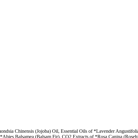
ndsia Chinensis (Jojoba) Oil, Essential Oils of *Lavender Angustifol
), *Abies Balsamea (Balsam Fir), CO2 Extracts of *Rosa Canina (Ros