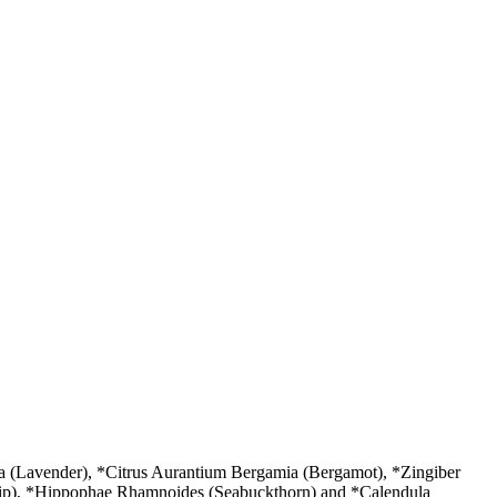
ia (Lavender), *Citrus Aurantium Bergamia (Bergamot), *Zingiber
ehip), *Hippophae Rhamnoides (Seabuckthorn) and *Calendula