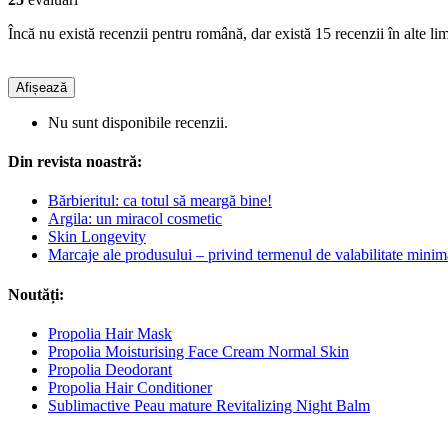
Încă nu există recenzii pentru română, dar există 15 recenzii în alte lim
Afișează
Nu sunt disponibile recenzii.
Din revista noastră:
Bărbieritul: ca totul să meargă bine!
Argila: un miracol cosmetic
Skin Longevity
Marcaje ale produsului – privind termenul de valabilitate minim
Noutăți:
Propolia Hair Mask
Propolia Moisturising Face Cream Normal Skin
Propolia Deodorant
Propolia Hair Conditioner
Sublimactive Peau mature Revitalizing Night Balm