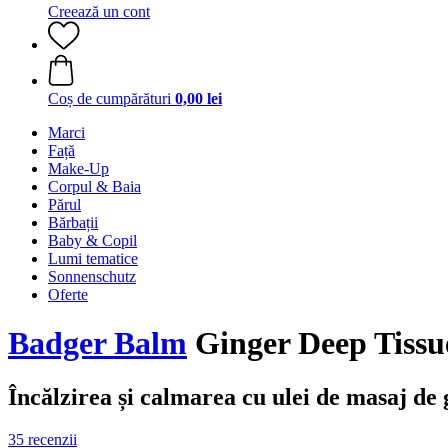
Creează un cont
Coș de cumpărături
0,00 lei
Marci
Față
Make-Up
Corpul & Baia
Părul
Bărbații
Baby & Copil
Lumi tematice
Sonnenschutz
Oferte
Badger Balm
Ginger Deep Tissue
Încălzirea și calmarea cu ulei de masaj de
35 recenzii