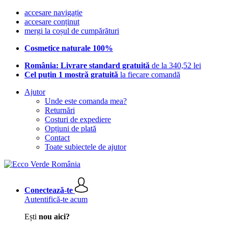
accesare navigație
accesare conținut
mergi la coșul de cumpărături
Cosmetice naturale 100%
România: Livrare standard gratuită
de la 340,52 lei
Cel puțin 1 mostră gratuită
la fiecare comandă
Ajutor
Unde este comanda mea?
Returnări
Costuri de expediere
Opțiuni de plată
Contact
Toate subiectele de ajutor
Conectează-te
Autentifică-te acum
Ești
nou aici?