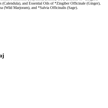
Calendula), and Essential Oils of *Zingiber Officinale (Ginger),
Wild Marjoram), and *Salvia Officinalis (Sage).
aj