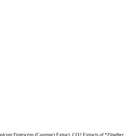
sicum Frutescens (Cayenne) Extract, CO2 Extracts of *Zingiber