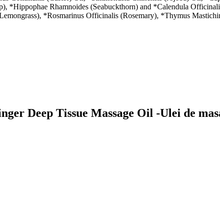
), *Hippophae Rhamnoides (Seabuckthorn) and *Calendula Officinalis (
ngrass), *Rosmarinus Officinalis (Rosemary), *Thymus Mastichina (
nger Deep Tissue Massage Oil -Ulei de mas