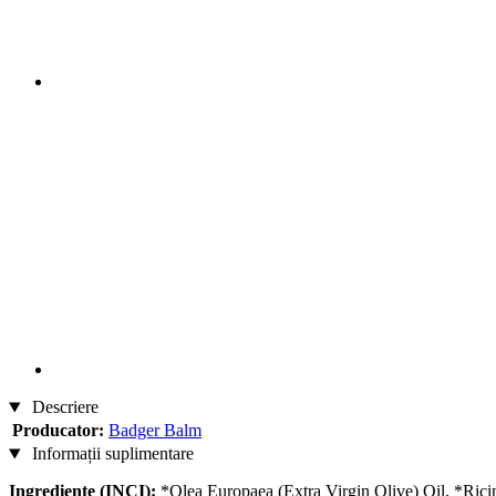
Descriere
Producator:
Badger Balm
Informații suplimentare
Ingrediente (INCI):
*Olea Europaea (Extra Virgin Olive) Oil, *Ric