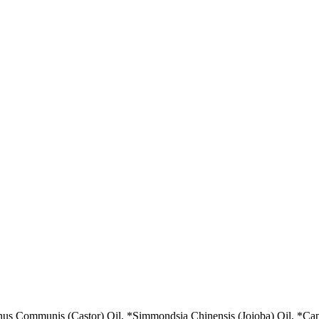
inus Communis (Castor) Oil, *Simmondsia Chinensis (Jojoba) Oil, *Cap