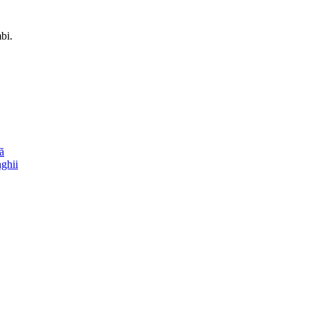
bi.
ă
nghii