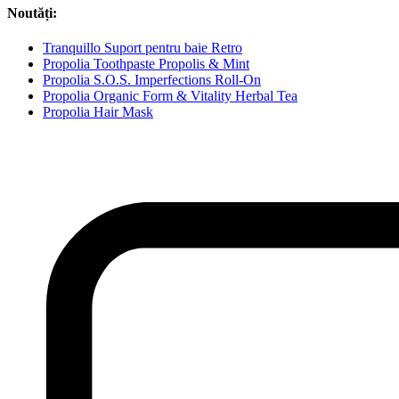
Noutăți:
Tranquillo Suport pentru baie Retro
Propolia Toothpaste Propolis & Mint
Propolia S.O.S. Imperfections Roll-On
Propolia Organic Form & Vitality Herbal Tea
Propolia Hair Mask