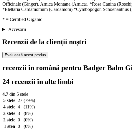
Officinale (Ginger), Arnica Montana (Arnica), *Rosa Canina (Rosehip
*Elettaria Cardamomum (Cardamom) *Cymbopogon Schoenanthus (Lemo
* = Certified Organic
Accesorii
Recenzii de la clienții noștri
Evaluează acest produs
recenzii în română pentru Badger Balm Gi
24 recenzii în alte limbi
4,7
din 5 stele
5 stele
27
(79%)
4 stele
4
(11%)
3 stele
3
(8%)
2 stele
0
(0%)
1 stea
0
(0%)