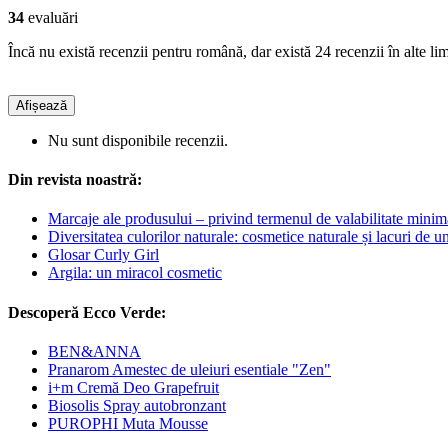
34
evaluări
Încă nu există recenzii pentru română, dar există 24 recenzii în alte lim
Afișează
Nu sunt disponibile recenzii.
Din revista noastră:
Marcaje ale produsului – privind termenul de valabilitate minim
Diversitatea culorilor naturale: cosmetice naturale și lacuri de u
Glosar Curly Girl
Argila: un miracol cosmetic
Descoperă Ecco Verde:
BEN&ANNA
Pranarom Amestec de uleiuri esentiale "Zen"
i+m Cremă Deo Grapefruit
Biosolis Spray autobronzant
PUROPHI Muta Mousse