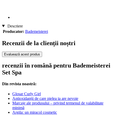
Descriere
Producator:
Bademeisterei
Recenzii de la clienții noștri
Evaluează acest produs
recenzii în română pentru Bademeisterei
Set Spa
Din revista noastră:
Glosar Curly Girl
Antioxidanții de care pielea ta are nevoie
Marcaje ale produsului – privind termenul de valabilitate
minimă
Argila: un miracol cosmetic