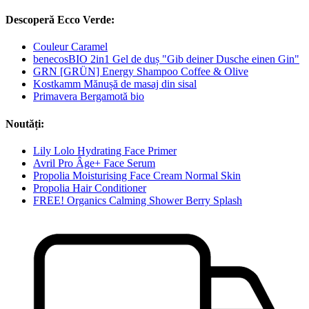
Descoperă Ecco Verde:
Couleur Caramel
benecosBIO 2in1 Gel de duș "Gib deiner Dusche einen Gin"
GRN [GRÜN] Energy Shampoo Coffee & Olive
Kostkamm Mănușă de masaj din sisal
Primavera Bergamotă bio
Noutăți:
Lily Lolo Hydrating Face Primer
Avril Pro Âge+ Face Serum
Propolia Moisturising Face Cream Normal Skin
Propolia Hair Conditioner
FREE! Organics Calming Shower Berry Splash