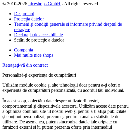
© 2010-2026
niceshops GmbH
- All rights reserved.
Despre noi
Protecția datelor
Termeni și condiții generale și informare privind dreptul de
retragere
Declarația de accesibilitate
Setări de protecție a datelor
Compania
Mai multe nice shops
Retrageți-vă din contract
Personaliză-ți experiența de cumpărături
Utilizăm module cookie și alte tehnologii doar pentru a-ți oferi o
experiență de cumpărături personalizată, cu acordul tău individual.
În acest scop, colectăm date despre utilizatorii noștri,
comportamentul și dispozitivele acestora. Utilizăm aceste date pentru
a optimiza continuu site-ul nostru web și pentru a-ți afișa publicitate
și conținut personalizat, precum și pentru a analiza statisticile de
utilizare. De asemenea, putem sincroniza datele tale criptate cu
furnizori externi și îți putem prezenta oferte prin intermediul