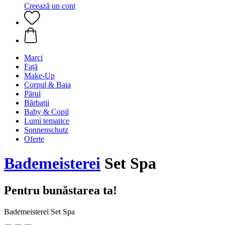
Creează un cont
Marci
Față
Make-Up
Corpul & Baia
Părul
Bărbații
Baby & Copil
Lumi tematice
Sonnenschutz
Oferte
Bademeisterei
Set Spa
Pentru bunăstarea ta!
Bademeisterei Set Spa