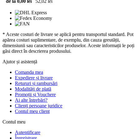
de la 0,00 lei
52,02 lei
* Aceste costuri de livrare se aplică pentru transportul standard. Pot
apărea costuri suplimentare, de exemplu, din cauza greutății,
dimensiunii sau caracteristicilor produselor. Aceste informații le poți
găsi direct în descrierea produsului.
Ajutor și asistență
Comanda mea
Expediere și livrare
Retururi și rambursări
Modalități de plată
Promoții și Vouchere
Ai alte întrebări?
Clienți persoane juridice
Contul meu client
Contul meu
Autentificare
Înregistrare