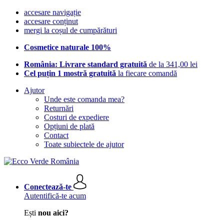
accesare navigație
accesare conținut
mergi la coșul de cumpărături
Cosmetice naturale 100%
România: Livrare standard gratuită
de la 341,00 lei
Cel puțin 1 mostră gratuită
la fiecare comandă
Ajutor
Unde este comanda mea?
Returnări
Costuri de expediere
Opțiuni de plată
Contact
Toate subiectele de ajutor
Conectează-te
Autentifică-te acum
Ești
nou aici?