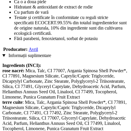
Ca o a doua piele
Hidratant & antioxidant de extract de rodie
Cu parfum de vară
Testate și certificate în conformitate cu reguli stricte
specificatii ECOCERT.99.55% din totalul ingredientelor sunt
de origine naturala, 10% din ingrediente sunt din cultivarea
ecologică certificată.
Fără parabeni, fenoxietanol, sorbat de potasiu
Producator:
Avril
Informații suplimentare
Ingredients (INCI):
rose nacré:
Mica, Talc, CI 77007, Argania Spinosa Shell Powder*,
CI 77891, Magnesium Silicate, Caprylic/Capric Triglyceride,
Dicaprylyl Carbonate, Zinc Stearate, Polyglyceryl-2 Triisostearate,
Silica, CI 77491, Glyceryl Caprylate, Dehydroacetic Acid, Parfum,
Helianthus Annuus Seed Oil, Linalool, CI 77499, Tocopherol,
Limonene, Punica Granatum Fruit Extract
terre cuite
: Mica, Talc, Argania Spinosa Shell Powder*, CI 77891,
Magnesium Silicate, Caprylic/Capric Triglyceride, Dicaprylyl
Carbonate, CI 77491, CI 77492, Zinc Stearate, Polyglyceryl-2
Triisostearate, Silica, CI 77007, Glyceryl Caprylate, Dehydroacetic
Acid, Parfum, Helianthus Annuus Seed Oil, CI 77499, Linalool,
Tocopherol, Limonene, Punica Granatum Fruit Extract