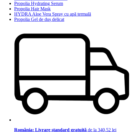
Propolia Hydrating Serum
Propolia Hair Mask
HYDRA Aloe Vera Spray cu apă termală
Propolia Gel de duș delicat
România: Livrare standard gratuită
de la 340,52 lei