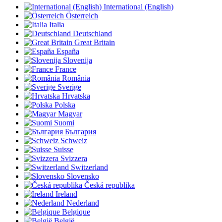
International (English)
Österreich
Italia
Deutschland
Great Britain
España
Slovenija
France
România
Sverige
Hrvatska
Polska
Magyar
Suomi
България
Schweiz
Suisse
Svizzera
Switzerland
Slovensko
Česká republika
Ireland
Nederland
Belgique
België