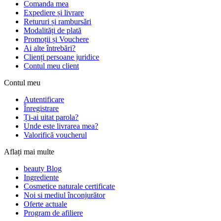
Comanda mea
Expediere și livrare
Retururi și rambursări
Modalități de plată
Promoții și Vouchere
Ai alte întrebări?
Clienți persoane juridice
Contul meu client
Contul meu
Autentificare
Înregistrare
Ți-ai uitat parola?
Unde este livrarea mea?
Valorifică voucherul
Aflați mai multe
beauty Blog
Ingrediente
Cosmetice naturale certificate
Noi si mediul înconjurător
Oferte actuale
Program de afiliere