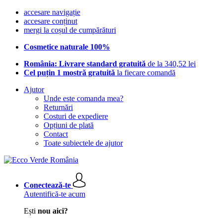
accesare navigație
accesare conținut
mergi la coșul de cumpărături
Cosmetice naturale 100%
România: Livrare standard gratuită
de la 340,52 lei
Cel puțin 1 mostră gratuită
la fiecare comandă
Ajutor
Unde este comanda mea?
Returnări
Costuri de expediere
Opțiuni de plată
Contact
Toate subiectele de ajutor
Conectează-te
Autentifică-te acum
Ești
nou aici?