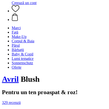
Creează un cont
Marci
Față
Make-Up
Corpul & Baia
Părul
Bărbații
Baby & Copil
Lumi tematice
Sonnenschutz
Oferte
Avril
Blush
Pentru un ten proaspat & roz!
329 recenzii