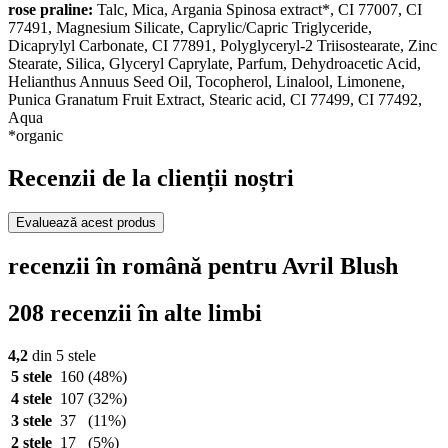
rose praline:
Talc, Mica, Argania Spinosa extract*, CI 77007, CI
77491, Magnesium Silicate, Caprylic/Capric Triglyceride,
Dicaprylyl Carbonate, CI 77891, Polyglyceryl-2 Triisostearate, Zinc
Stearate, Silica, Glyceryl Caprylate, Parfum, Dehydroacetic Acid,
Helianthus Annuus Seed Oil, Tocopherol, Linalool, Limonene,
Punica Granatum Fruit Extract, Stearic acid, CI 77499, CI 77492,
Aqua
*organic
Recenzii de la clienții noștri
Evaluează acest produs
recenzii în română pentru Avril Blush
208 recenzii în alte limbi
4,2
din 5 stele
5 stele
160
(48%)
4 stele
107
(32%)
3 stele
37
(11%)
2 stele
17
(5%)