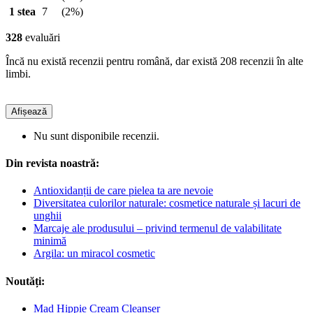
1 stea
7
(2%)
328
evaluări
Încă nu există recenzii pentru română, dar există 208 recenzii în alte
limbi.
Afișează
Nu sunt disponibile recenzii.
Din revista noastră:
Antioxidanții de care pielea ta are nevoie
Diversitatea culorilor naturale: cosmetice naturale și lacuri de
unghii
Marcaje ale produsului – privind termenul de valabilitate
minimă
Argila: un miracol cosmetic
Noutăți:
Mad Hippie Cream Cleanser