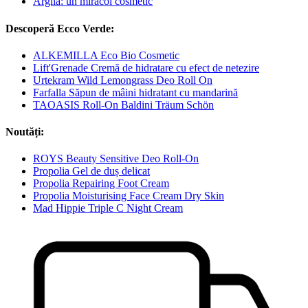
Argila: un miracol cosmetic
Descoperă Ecco Verde:
ALKEMILLA Eco Bio Cosmetic
Lift'Grenade Cremă de hidratare cu efect de netezire
Urtekram Wild Lemongrass Deo Roll On
Farfalla Săpun de mâini hidratant cu mandarină
TAOASIS Roll-On Baldini Träum Schön
Noutăți:
ROYS Beauty Sensitive Deo Roll-On
Propolia Gel de duș delicat
Propolia Repairing Foot Cream
Propolia Moisturising Face Cream Dry Skin
Mad Hippie Triple C Night Cream