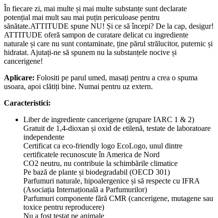
În fiecare zi, mai multe și mai multe substanțe sunt declarate
potențial mai mult sau mai puțin periculoase pentru
sănătate.ATTITUDE spune NU! Și ce să începi? De la cap, desigur!
ATTITUDE oferă sampon de curatare delicat cu ingrediente
naturale și care nu sunt contaminate, ține părul strălucitor, puternic și
hidratat. Ajutați-ne să spunem nu la substanțele nocive și
cancerigene!
Aplicare:
Folositi pe parul umed, masați pentru a crea o spuma
usoara, apoi clătiți bine. Numai pentru uz extern.
Caracteristici:
Liber de ingrediente cancerigene (grupare IARC 1 & 2)
Gratuit de 1,4-dioxan și oxid de etilenă, testate de laboratoare
independente
Certificat ca eco-friendly logo EcoLogo, unul dintre
certificatele recunoscute în America de Nord
CO2 neutru, nu contribuie la schimbările climatice
Pe bază de plante și biodegradabil (OECD 301)
Parfumuri naturale, hipoalergenice și să respecte cu IFRA
(Asociația Internațională a Parfumurilor)
Parfumuri componente fără CMR (cancerigene, mutagene sau
toxice pentru reproducere)
Nu a fost testat pe animale