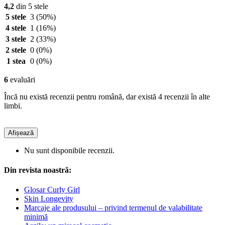
4,2
din 5 stele
5 stele
3
(50%)
4 stele
1
(16%)
3 stele
2
(33%)
2 stele
0
(0%)
1 stea
0
(0%)
6
evaluări
Încă nu există recenzii pentru română, dar există 4 recenzii în alte
limbi.
Afișează
Nu sunt disponibile recenzii.
Din revista noastră:
Glosar Curly Girl
Skin Longevity
Marcaje ale produsului – privind termenul de valabilitate
minimă