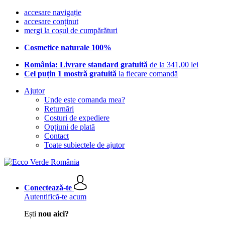
accesare navigație
accesare conținut
mergi la coșul de cumpărături
Cosmetice naturale 100%
România: Livrare standard gratuită
de la 341,00 lei
Cel puțin 1 mostră gratuită
la fiecare comandă
Ajutor
Unde este comanda mea?
Returnări
Costuri de expediere
Opțiuni de plată
Contact
Toate subiectele de ajutor
Conectează-te
Autentifică-te acum
Ești
nou aici?