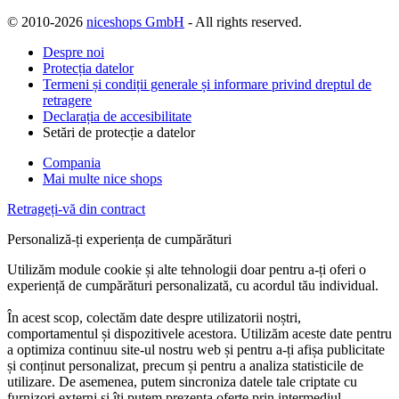
© 2010-2026
niceshops GmbH
- All rights reserved.
Despre noi
Protecția datelor
Termeni și condiții generale și informare privind dreptul de
retragere
Declarația de accesibilitate
Setări de protecție a datelor
Compania
Mai multe nice shops
Retrageți-vă din contract
Personaliză-ți experiența de cumpărături
Utilizăm module cookie și alte tehnologii doar pentru a-ți oferi o
experiență de cumpărături personalizată, cu acordul tău individual.
În acest scop, colectăm date despre utilizatorii noștri,
comportamentul și dispozitivele acestora. Utilizăm aceste date pentru
a optimiza continuu site-ul nostru web și pentru a-ți afișa publicitate
și conținut personalizat, precum și pentru a analiza statisticile de
utilizare. De asemenea, putem sincroniza datele tale criptate cu
furnizori externi și îți putem prezenta oferte prin intermediul