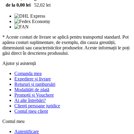
de la 0,00 lei
52,02 lei
* Aceste costuri de livrare se aplică pentru transportul standard. Pot
apărea costuri suplimentare, de exemplu, din cauza greutății,
dimensiunii sau caracteristicilor produselor. Aceste informații le poți
găsi direct în descrierea produsului.
Ajutor și asistență
Comanda mea
Expediere și livrare
Retururi și rambursări
Modalități de plată
Promoții și Vouchere
Ai alte întrebări?
Clienți persoane juridice
Contul meu client
Contul meu
Autentificare