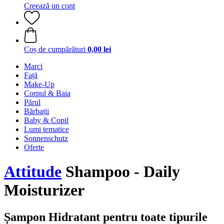
Creează un cont
Coș de cumpărături
0,00 lei
Marci
Față
Make-Up
Corpul & Baia
Părul
Bărbații
Baby & Copil
Lumi tematice
Sonnenschutz
Oferte
Attitude
Shampoo - Daily
Moisturizer
Șampon Hidratant pentru toate tipurile