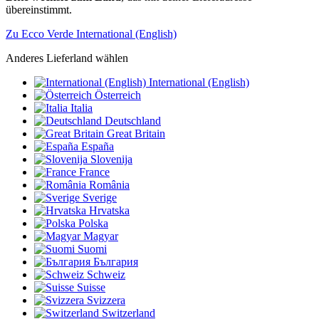
übereinstimmt.
Zu Ecco Verde International (English)
Anderes Lieferland wählen
International (English)
Österreich
Italia
Deutschland
Great Britain
España
Slovenija
France
România
Sverige
Hrvatska
Polska
Magyar
Suomi
България
Schweiz
Suisse
Svizzera
Switzerland