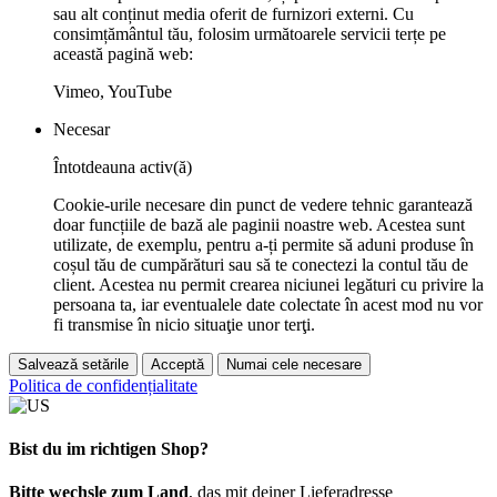
sau alt conținut media oferit de furnizori externi. Cu
consimțământul tău, folosim următoarele servicii terțe pe
această pagină web:
Vimeo, YouTube
Necesar
Întotdeauna activ(ă)
Cookie-urile necesare din punct de vedere tehnic garantează
doar funcțiile de bază ale paginii noastre web. Acestea sunt
utilizate, de exemplu, pentru a-ți permite să aduni produse în
coșul tău de cumpărături sau să te conectezi la contul tău de
client. Acestea nu permit crearea niciunei legături cu privire la
persoana ta, iar eventualele date colectate în acest mod nu vor
fi transmise în nicio situaţie unor terţi.
Salvează setările
Acceptă
Numai cele necesare
Politica de confidențialitate
Bist du im richtigen Shop?
Bitte wechsle zum Land
, das mit deiner Lieferadresse