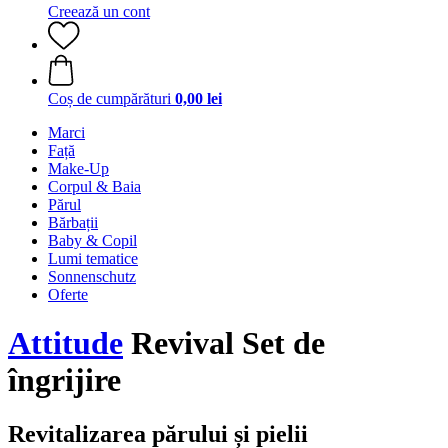
Creează un cont
Coș de cumpărături
0,00 lei
Marci
Față
Make-Up
Corpul & Baia
Părul
Bărbații
Baby & Copil
Lumi tematice
Sonnenschutz
Oferte
Attitude
Revival Set de
îngrijire
Revitalizarea părului și pielii