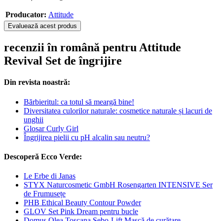
Producator:
Attitude
Evaluează acest produs
recenzii în română pentru Attitude
Revival Set de îngrijire
Din revista noastră:
Bărbieritul: ca totul să meargă bine!
Diversitatea culorilor naturale: cosmetice naturale și lacuri de
unghii
Glosar Curly Girl
Îngrijirea pielii cu pH alcalin sau neutru?
Descoperă Ecco Verde:
Le Erbe di Janas
STYX Naturcosmetic GmbH Rosengarten INTENSIVE Ser
de Frumusețe
PHB Ethical Beauty Contour Powder
GLOV Set Pink Dream pentru bucle
Domus Olea Toscana Sebo-Lift Mască de curățare