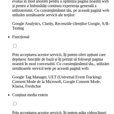
evalua în mod anonim pentru a optimiza pagina noastră web
și pentru a îmbunătăți continuu experiența generală a
utilizatorului. Cu consimțământul tău, pe această pagină web
utilizăm următoarele servicii ale terților:
Google Analytics, Clarity, Recenziile clienților Google, A/B-
Testing
Funcțional
Prin acceptarea acestor servicii, îți putem oferi opțiuni care
depășesc funcțiile de bază și îți permit să folosești pagina
noastră în mod convenabil. Cu consimțământul tău., utilizăm
următoarele servicii terțe pe această pagină web:
Google Tag Manager, UET (Universal Event Tracking)
Consent Mode de la Microsoft, Google Consent Mode,
Klarna, Freshchat
Conținut media extern
Prin acceptarea acestor servicii, îți putem arăta videoclipuri