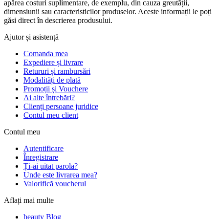
apărea costuri suplimentare, de exemplu, din cauza greutății,
dimensiunii sau caracteristicilor produselor. Aceste informații le poți
găsi direct în descrierea produsului.
Ajutor și asistență
Comanda mea
Expediere și livrare
Retururi și rambursări
Modalități de plată
Promoții și Vouchere
Ai alte întrebări?
Clienți persoane juridice
Contul meu client
Contul meu
Autentificare
Înregistrare
Ți-ai uitat parola?
Unde este livrarea mea?
Valorifică voucherul
Aflați mai multe
beauty Blog