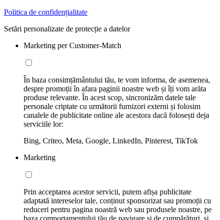
Politica de confidențialitate
Setări personalizate de protecție a datelor
Marketing per Customer-Match
În baza consimțământului tău, te vom informa, de asemenea,
despre promoții în afara paginii noastre web și îți vom arăta
produse relevante. În acest scop, sincronizăm datele tale
personale criptate cu următorii furnizori externi și folosim
canalele de publicitate online ale acestora dacă folosești deja
serviciile lor:
Bing, Criteo, Meta, Google, LinkedIn, Pinterest, TikTok
Marketing
Prin acceptarea acestor servicii, putem afișa publicitate
adaptată intereselor tale, conținut sponsorizat sau promoții cu
reduceri pentru pagina noastră web sau produsele noastre, pe
baza comportamentului tău de navigare și de cumpărături, și