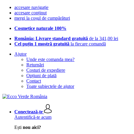
accesare navigație
accesare conținut
mergi la coșul de cumpărături
Cosmetice naturale 100%
România: Livrare standard gratuită
de la 341,00 lei
Cel puțin 1 mostră gratuită
la fiecare comandă
Ajutor
Unde este comanda mea?
Returnări
Costuri de expediere
Opțiuni de plată
Contact
Toate subiectele de ajutor
Conectează-te
Autentifică-te acum
Ești
nou aici?