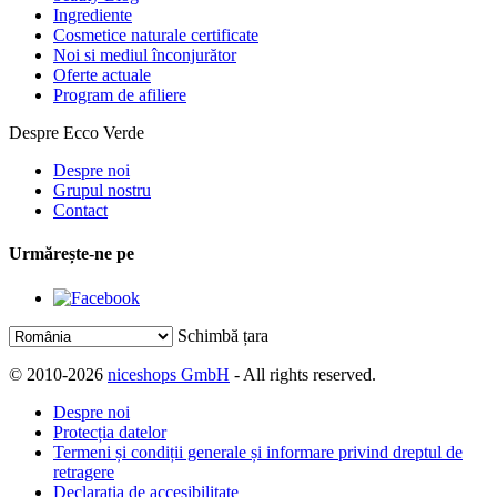
Ingrediente
Cosmetice naturale certificate
Noi si mediul înconjurător
Oferte actuale
Program de afiliere
Despre Ecco Verde
Despre noi
Grupul nostru
Contact
Urmărește-ne pe
Schimbă țara
© 2010-2026
niceshops GmbH
- All rights reserved.
Despre noi
Protecția datelor
Termeni și condiții generale și informare privind dreptul de
retragere
Declarația de accesibilitate