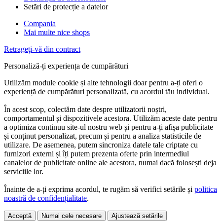
Setări de protecție a datelor
Compania
Mai multe nice shops
Retrageți-vă din contract
Personaliză-ți experiența de cumpărături
Utilizăm module cookie și alte tehnologii doar pentru a-ți oferi o
experiență de cumpărături personalizată, cu acordul tău individual.
În acest scop, colectăm date despre utilizatorii noștri,
comportamentul și dispozitivele acestora. Utilizăm aceste date pentru
a optimiza continuu site-ul nostru web și pentru a-ți afișa publicitate
și conținut personalizat, precum și pentru a analiza statisticile de
utilizare. De asemenea, putem sincroniza datele tale criptate cu
furnizori externi și îți putem prezenta oferte prin intermediul
canalelor de publicitate online ale acestora, numai dacă folosești deja
serviciile lor.
Înainte de a-ți exprima acordul, te rugăm să verifici setările și
politica
noastră de confidențialitate
.
Acceptă
Numai cele necesare
Ajustează setările