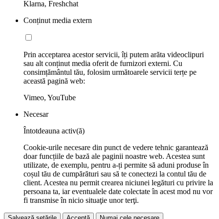
Klarna, Freshchat
Conținut media extern
Prin acceptarea acestor servicii, îți putem arăta videoclipuri
sau alt conținut media oferit de furnizori externi. Cu
consimțământul tău, folosim următoarele servicii terțe pe
această pagină web:
Vimeo, YouTube
Necesar
Întotdeauna activ(ă)
Cookie-urile necesare din punct de vedere tehnic garantează
doar funcțiile de bază ale paginii noastre web. Acestea sunt
utilizate, de exemplu, pentru a-ți permite să aduni produse în
coșul tău de cumpărături sau să te conectezi la contul tău de
client. Acestea nu permit crearea niciunei legături cu privire la
persoana ta, iar eventualele date colectate în acest mod nu vor
fi transmise în nicio situaţie unor terţi.
Salvează setările
Acceptă
Numai cele necesare