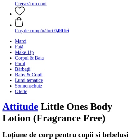
Creează un cont
Coș de cumpărături
0,00 lei
Marci
Față
Make-Up
Corpul & Baia
Părul
Bărbații
Baby & Copil
Lumi tematice
Sonnenschutz
Oferte
Attitude
Little Ones Body
Lotion (Fragrance Free)
Loțiune de corp pentru copii si bebelusi