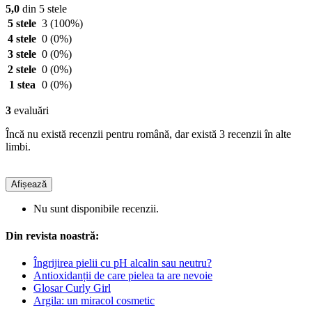
5,0
din 5 stele
5 stele
3
(100%)
4 stele
0
(0%)
3 stele
0
(0%)
2 stele
0
(0%)
1 stea
0
(0%)
3
evaluări
Încă nu există recenzii pentru română, dar există 3 recenzii în alte
limbi.
Afișează
Nu sunt disponibile recenzii.
Din revista noastră:
Îngrijirea pielii cu pH alcalin sau neutru?
Antioxidanții de care pielea ta are nevoie
Glosar Curly Girl
Argila: un miracol cosmetic