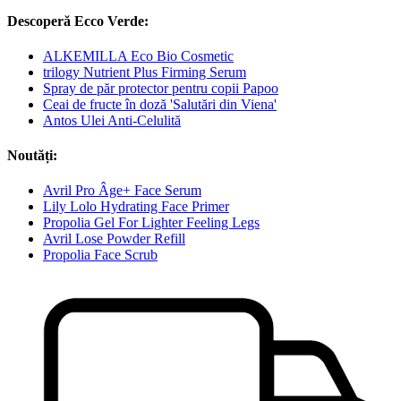
Descoperă Ecco Verde:
ALKEMILLA Eco Bio Cosmetic
trilogy Nutrient Plus Firming Serum
Spray de păr protector pentru copii Papoo
Ceai de fructe în doză 'Salutări din Viena'
Antos Ulei Anti-Celulită
Noutăți:
Avril Pro Âge+ Face Serum
Lily Lolo Hydrating Face Primer
Propolia Gel For Lighter Feeling Legs
Avril Lose Powder Refill
Propolia Face Scrub