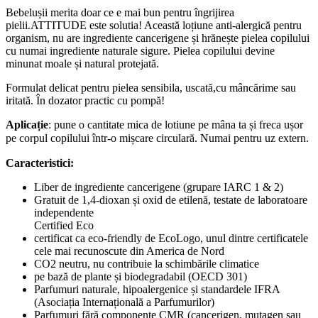
Bebelușii merita doar ce e mai bun pentru îngrijirea
pielii.ATTITUDE este solutia! Această loțiune anti-alergică pentru
organism, nu are ingrediente cancerigene și hrănește pielea copilului
cu numai ingrediente naturale sigure. Pielea copilului devine
minunat moale și natural protejată.
Formulat delicat pentru pielea sensibila, uscată,cu mâncărime sau
iritată. În dozator practic cu pompă!
Aplicație
: pune o cantitate mica de lotiune pe mâna ta și freca
ușor
pe corpul copilului într-o mișcare circulară. Numai pentru uz extern.
Caracteristici:
Liber de ingrediente cancerigene (grupare IARC 1 & 2)
Gratuit de 1,4-dioxan și oxid de etilenă, testate de laboratoare
independente
Certified Eco
certificat ca eco-friendly de EcoLogo, unul dintre certificatele
cele mai recunoscute din America de Nord
CO2 neutru, nu contribuie la schimbările climatice
pe bază de plante și biodegradabil (OECD 301)
Parfumuri naturale, hipoalergenice și standardele IFRA
(Asociația Internațională a Parfumurilor)
Parfumuri fără componente CMR (cancerigen, mutagen sau