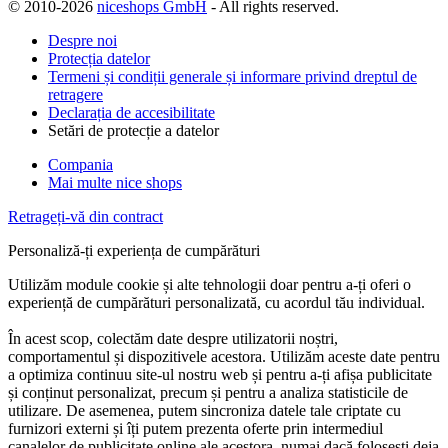
© 2010-2026
niceshops GmbH
- All rights reserved.
Despre noi
Protecția datelor
Termeni și condiții generale și informare privind dreptul de
retragere
Declarația de accesibilitate
Setări de protecție a datelor
Compania
Mai multe nice shops
Retrageți-vă din contract
Personaliză-ți experiența de cumpărături
Utilizăm module cookie și alte tehnologii doar pentru a-ți oferi o
experiență de cumpărături personalizată, cu acordul tău individual.
În acest scop, colectăm date despre utilizatorii noștri,
comportamentul și dispozitivele acestora. Utilizăm aceste date pentru
a optimiza continuu site-ul nostru web și pentru a-ți afișa publicitate
și conținut personalizat, precum și pentru a analiza statisticile de
utilizare. De asemenea, putem sincroniza datele tale criptate cu
furnizori externi și îți putem prezenta oferte prin intermediul
canalelor de publicitate online ale acestora, numai dacă folosești deja