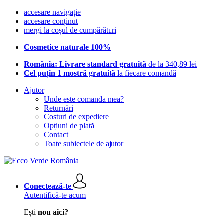
accesare navigație
accesare conținut
mergi la coșul de cumpărături
Cosmetice naturale 100%
România: Livrare standard gratuită
de la 340,89 lei
Cel puțin 1 mostră gratuită
la fiecare comandă
Ajutor
Unde este comanda mea?
Returnări
Costuri de expediere
Opțiuni de plată
Contact
Toate subiectele de ajutor
Conectează-te
Autentifică-te acum
Ești
nou aici?