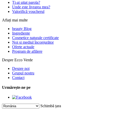
Ți-ai uitat parola?
Unde este livrarea mea?
Valorifică voucherul
Aflați mai multe
beauty Blog
Ingrediente
Cosmetice naturale certificate
Noi si mediul înconjurător
Oferte actuale
Program de afiliere
Despre Ecco Verde
Despre noi
Grupul nostru
Contact
Urmărește-ne pe
Schimbă țara