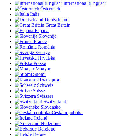
International (English)
Österreich
Italia
Deutschland
Great Britain
España
Slovenija
France
România
Sverige
Hrvatska
Polska
Magyar
Suomi
България
Schweiz
Suisse
Svizzera
Switzerland
Slovensko
Česká republika
Ireland
Nederland
Belgique
België