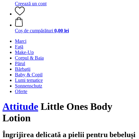
Creează un cont
Coș de cumpărături
0,00 lei
Marci
Față
Make-Up
Corpul & Baia
Părul
Bărbații
Baby & Copil
Lumi tematice
Sonnenschutz
Oferte
Attitude
Little Ones Body
Lotion
Îngrijirea delicată a pielii pentru bebeluși