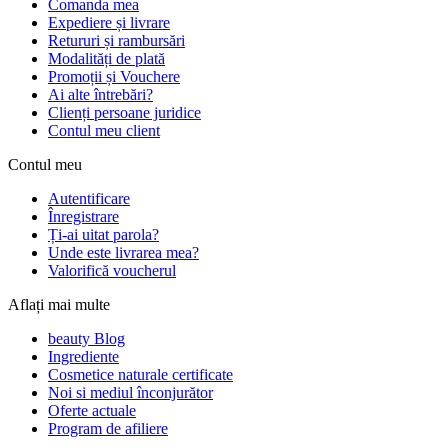
Comanda mea
Expediere și livrare
Retururi și rambursări
Modalități de plată
Promoții și Vouchere
Ai alte întrebări?
Clienți persoane juridice
Contul meu client
Contul meu
Autentificare
Înregistrare
Ți-ai uitat parola?
Unde este livrarea mea?
Valorifică voucherul
Aflați mai multe
beauty Blog
Ingrediente
Cosmetice naturale certificate
Noi si mediul înconjurător
Oferte actuale
Program de afiliere