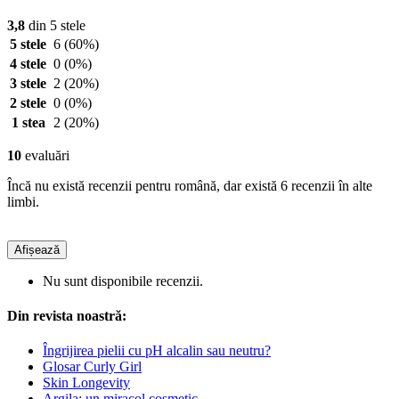
3,8
din 5 stele
5 stele
6
(60%)
4 stele
0
(0%)
3 stele
2
(20%)
2 stele
0
(0%)
1 stea
2
(20%)
10
evaluări
Încă nu există recenzii pentru română, dar există 6 recenzii în alte
limbi.
Afișează
Nu sunt disponibile recenzii.
Din revista noastră:
Îngrijirea pielii cu pH alcalin sau neutru?
Glosar Curly Girl
Skin Longevity
Argila: un miracol cosmetic