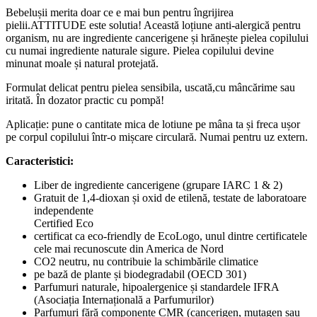
Bebelușii merita doar ce e mai bun pentru îngrijirea
pielii.ATTITUDE este solutia! Această loțiune anti-alergică pentru
organism, nu are ingrediente cancerigene și hrănește pielea copilului
cu numai ingrediente naturale sigure. Pielea copilului devine
minunat moale și natural protejată.
Formulat delicat pentru pielea sensibila, uscată,cu mâncărime sau
iritată. În dozator practic cu pompă!
Aplicație: pune o cantitate mica de lotiune pe mâna ta și freca ușor
pe corpul copilului într-o mișcare circulară. Numai pentru uz extern.
Caracteristici:
Liber de ingrediente cancerigene (grupare IARC 1 & 2)
Gratuit de 1,4-dioxan și oxid de etilenă, testate de laboratoare
independente
Certified Eco
certificat ca eco-friendly de EcoLogo, unul dintre certificatele
cele mai recunoscute din America de Nord
CO2 neutru, nu contribuie la schimbările climatice
pe bază de plante și biodegradabil (OECD 301)
Parfumuri naturale, hipoalergenice și standardele IFRA
(Asociația Internațională a Parfumurilor)
Parfumuri fără componente CMR (cancerigen, mutagen sau