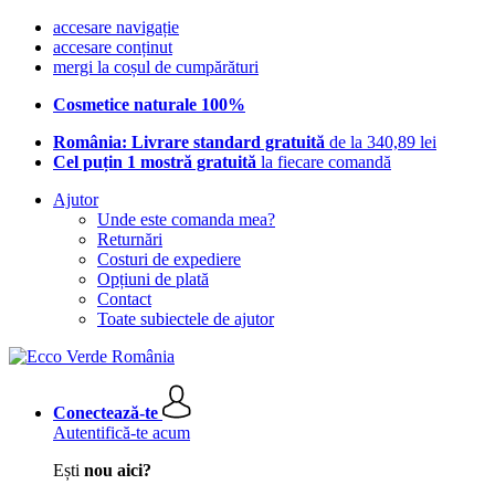
accesare navigație
accesare conținut
mergi la coșul de cumpărături
Cosmetice naturale 100%
România: Livrare standard gratuită
de la 340,89 lei
Cel puțin 1 mostră gratuită
la fiecare comandă
Ajutor
Unde este comanda mea?
Returnări
Costuri de expediere
Opțiuni de plată
Contact
Toate subiectele de ajutor
Conectează-te
Autentifică-te acum
Ești
nou aici?