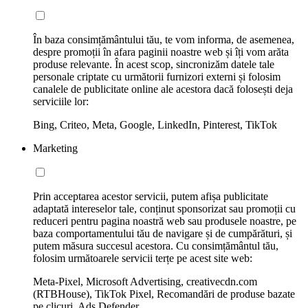
În baza consimțământului tău, te vom informa, de asemenea,
despre promoții în afara paginii noastre web și îți vom arăta
produse relevante. În acest scop, sincronizăm datele tale
personale criptate cu următorii furnizori externi și folosim
canalele de publicitate online ale acestora dacă folosești deja
serviciile lor:
Bing, Criteo, Meta, Google, LinkedIn, Pinterest, TikTok
Marketing
Prin acceptarea acestor servicii, putem afișa publicitate
adaptată intereselor tale, conținut sponsorizat sau promoții cu
reduceri pentru pagina noastră web sau produsele noastre, pe
baza comportamentului tău de navigare și de cumpărături, și
putem măsura succesul acestora. Cu consimțământul tău,
folosim următoarele servicii terțe pe acest site web:
Meta-Pixel, Microsoft Advertising, creativecdn.com
(RTBHouse), TikTok Pixel, Recomandări de produse bazate
pe clicuri, Ads Defender