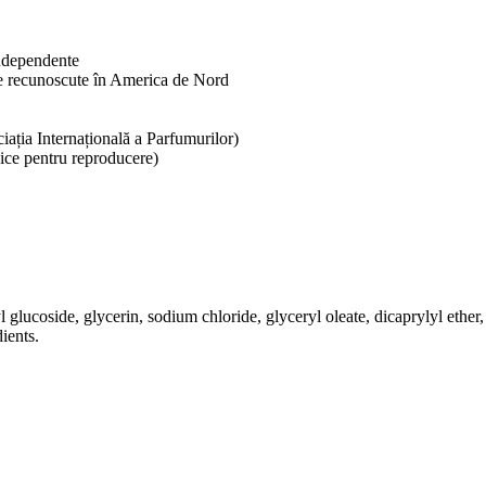
independente
ele recunoscute în America de Nord
iația Internațională a Parfumurilor)
ce pentru reproducere)
glucoside, glycerin, sodium chloride, glyceryl oleate, dicaprylyl ether
ients.