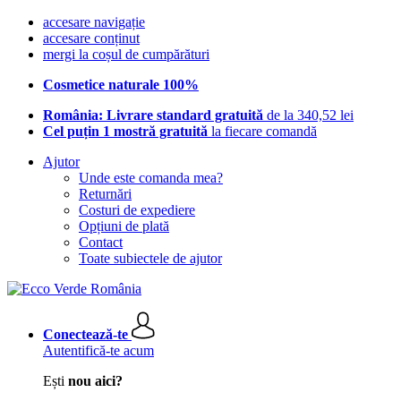
accesare navigație
accesare conținut
mergi la coșul de cumpărături
Cosmetice naturale 100%
România: Livrare standard gratuită
de la 340,52 lei
Cel puțin 1 mostră gratuită
la fiecare comandă
Ajutor
Unde este comanda mea?
Returnări
Costuri de expediere
Opțiuni de plată
Contact
Toate subiectele de ajutor
Conectează-te
Autentifică-te acum
Ești
nou aici?