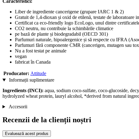
Caracteristici:
Liber de ingrediente cancerigene (grupare IARC 1 & 2)
Gratuit de 1,4-dioxan și oxid de etilenă, testate de laboratoare 
Certificat ca eco-friendly logo EcoLogo, unul dintre certificat
CO2 neutru, nu contribuie la schimbările climatice
pe bază de plante și biodegradabil (OECD 301)
Parfumuri naturale, hipoalergenice și să respecte cu IFRA (Asoc
Parfumuri fără componente CMR (cancerigen, mutagen sau toxi
Nu a fost testat pe animale
vegan
fabricat în Canada
Producator:
Attitude
Informații suplimentare
Ingredients (INCI):
aqua, sodium coco-sulfate, coco-glucoside, decyl 
hydrolyzed wheat protein, lauryl alcohol, *derived from natural ingred
Accesorii
Recenzii de la clienții noștri
Evaluează acest produs