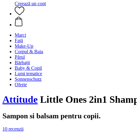
Creează un cont
Marci
Față
Make-Up
Corpul & Baia
Părul
Bărbații
Baby & Copil
Lumi tematice
Sonnenschutz
Oferte
Attitude
Little Ones 2in1 Sham
Sampon si balsam pentru copii.
10 recenzii