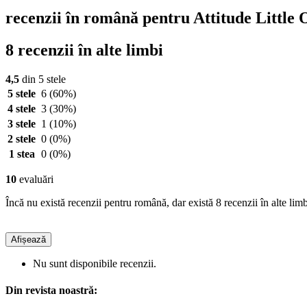
recenzii în română pentru Attitude Littl
8 recenzii în alte limbi
4,5
din 5 stele
5 stele
6
(60%)
4 stele
3
(30%)
3 stele
1
(10%)
2 stele
0
(0%)
1 stea
0
(0%)
10
evaluări
Încă nu există recenzii pentru română, dar există 8 recenzii în alte limb
Afișează
Nu sunt disponibile recenzii.
Din revista noastră: