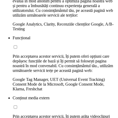
evalua în mod anonim pentru a optimiza pagina noastră web
și pentru a îmbunătăți continuu experiența generală a
utilizatorului. Cu consimțământul tău, pe această pagină web
utilizăm următoarele servicii ale terților:
Google Analytics, Clarity, Recenziile clienților Google, A/B-
Testing
Funcțional
Prin acceptarea acestor servicii, îți putem oferi opțiuni care
depășesc funcțiile de bază și îți permit să folosești pagina
noastră în mod convenabil. Cu consimțământul tău., utilizăm
următoarele servicii terțe pe această pagină web:
Google Tag Manager, UET (Universal Event Tracking)
Consent Mode de la Microsoft, Google Consent Mode,
Klarna, Freshchat
Conținut media extern
Prin acceptarea acestor servicii, îți putem arăta videoclipuri