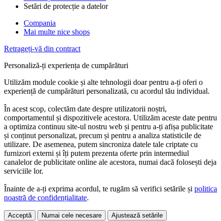
Setări de protecție a datelor
Compania
Mai multe nice shops
Retrageți-vă din contract
Personaliză-ți experiența de cumpărături
Utilizăm module cookie și alte tehnologii doar pentru a-ți oferi o
experiență de cumpărături personalizată, cu acordul tău individual.
În acest scop, colectăm date despre utilizatorii noștri,
comportamentul și dispozitivele acestora. Utilizăm aceste date pentru
a optimiza continuu site-ul nostru web și pentru a-ți afișa publicitate
și conținut personalizat, precum și pentru a analiza statisticile de
utilizare. De asemenea, putem sincroniza datele tale criptate cu
furnizori externi și îți putem prezenta oferte prin intermediul
canalelor de publicitate online ale acestora, numai dacă folosești deja
serviciile lor.
Înainte de a-ți exprima acordul, te rugăm să verifici setările și
politica
noastră de confidențialitate
.
Acceptă
Numai cele necesare
Ajustează setările