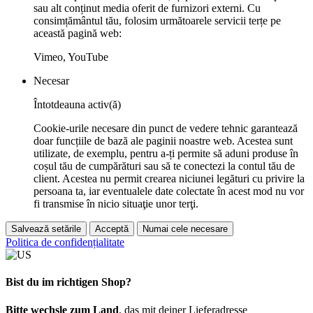
sau alt conținut media oferit de furnizori externi. Cu
consimțământul tău, folosim următoarele servicii terțe pe
această pagină web:
Vimeo, YouTube
Necesar
Întotdeauna activ(ă)
Cookie-urile necesare din punct de vedere tehnic garantează
doar funcțiile de bază ale paginii noastre web. Acestea sunt
utilizate, de exemplu, pentru a-ți permite să aduni produse în
coșul tău de cumpărături sau să te conectezi la contul tău de
client. Acestea nu permit crearea niciunei legături cu privire la
persoana ta, iar eventualele date colectate în acest mod nu vor
fi transmise în nicio situaţie unor terţi.
Salvează setările
Acceptă
Numai cele necesare
Politica de confidențialitate
Bist du im richtigen Shop?
Bitte wechsle zum Land
, das mit deiner Lieferadresse