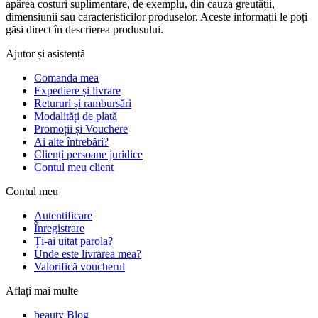
apărea costuri suplimentare, de exemplu, din cauza greutății,
dimensiunii sau caracteristicilor produselor. Aceste informații le poți
găsi direct în descrierea produsului.
Ajutor și asistență
Comanda mea
Expediere și livrare
Retururi și rambursări
Modalități de plată
Promoții și Vouchere
Ai alte întrebări?
Clienți persoane juridice
Contul meu client
Contul meu
Autentificare
Înregistrare
Ți-ai uitat parola?
Unde este livrarea mea?
Valorifică voucherul
Aflați mai multe
beauty Blog