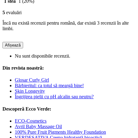
1 stea
1
(20%)
5
evaluări
Încă nu există recenzii pentru română, dar există 3 recenzii în alte
limbi.
Afișează
Nu sunt disponibile recenzii.
Din revista noastră:
Glosar Curly Girl
Bărbieritul: ca totul să meargă bine!
Skin Longevity
Îngrijirea pielii cu pH alcalin sau neutru?
Descoperă Ecco Verde:
ECO-Cosmetics
Avril Baby Massage Oil
100% Pure Fruit Pigments Healthy Foundation
VERDESATIVA Crema hidratantă bioactivă