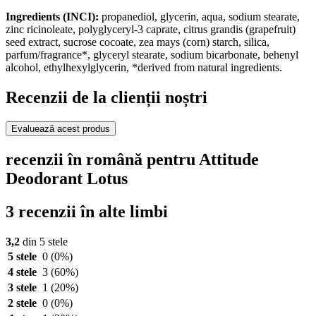
Ingredients (INCI):
propanediol, glycerin, aqua, sodium stearate,
zinc ricinoleate, polyglyceryl-3 caprate, citrus grandis (grapefruit)
seed extract, sucrose cocoate, zea mays (corn) starch, silica,
parfum/fragrance*, glyceryl stearate, sodium bicarbonate, behenyl
alcohol, ethylhexylglycerin, *derived from natural ingredients.
Recenzii de la clienții noștri
Evaluează acest produs
recenzii în română pentru Attitude
Deodorant Lotus
3 recenzii în alte limbi
3,2
din 5 stele
5 stele
0
(0%)
4 stele
3
(60%)
3 stele
1
(20%)
2 stele
0
(0%)