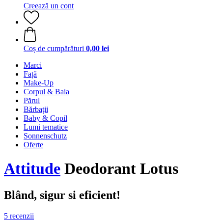
Creează un cont
Coș de cumpărături
0,00 lei
Marci
Față
Make-Up
Corpul & Baia
Părul
Bărbații
Baby & Copil
Lumi tematice
Sonnenschutz
Oferte
Attitude
Deodorant Lotus
Blând, sigur si eficient!
5 recenzii