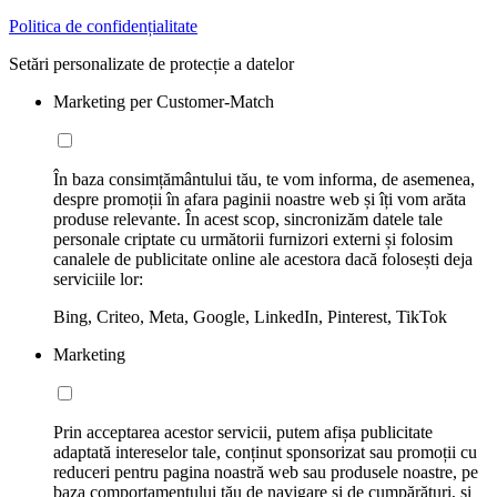
Politica de confidențialitate
Setări personalizate de protecție a datelor
Marketing per Customer-Match
În baza consimțământului tău, te vom informa, de asemenea,
despre promoții în afara paginii noastre web și îți vom arăta
produse relevante. În acest scop, sincronizăm datele tale
personale criptate cu următorii furnizori externi și folosim
canalele de publicitate online ale acestora dacă folosești deja
serviciile lor:
Bing, Criteo, Meta, Google, LinkedIn, Pinterest, TikTok
Marketing
Prin acceptarea acestor servicii, putem afișa publicitate
adaptată intereselor tale, conținut sponsorizat sau promoții cu
reduceri pentru pagina noastră web sau produsele noastre, pe
baza comportamentului tău de navigare și de cumpărături, și