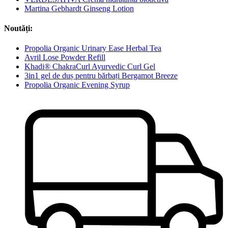
Martina Gebhardt Ginseng Lotion
Noutăți:
Propolia Organic Urinary Ease Herbal Tea
Avril Lose Powder Refill
Khadi® ChakraCurl Ayurvedic Curl Gel
3in1 gel de duș pentru bărbați Bergamot Breeze
Propolia Organic Evening Syrup