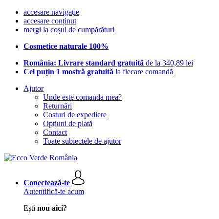
accesare navigație
accesare conținut
mergi la coșul de cumpărături
Cosmetice naturale 100%
România: Livrare standard gratuită
de la 340,89 lei
Cel puțin 1 mostră gratuită
la fiecare comandă
Ajutor
Unde este comanda mea?
Returnări
Costuri de expediere
Opțiuni de plată
Contact
Toate subiectele de ajutor
Conectează-te
Autentifică-te acum
Ești
nou aici?