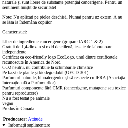
naturale și sunt libere de substanțe potențial cancerigene. Pentru un
sentiment liniștit de securitate!
Note: Nu aplicati pe pielea deschisă. Numai pentru uz extern. A nu
se lăsa la îndemâna copiilor.
Caracteristici:
Liber de ingrediente cancerigene (grupare IARC 1 & 2)
Gratuit de 1,4-dioxan și oxid de etilenă, testate de laboratoare
independente
Certificat ca eco-friendly logo EcoLogo, unul dintre certificatele
recunoscute în America de Nord
CO2 neutru, nu contribuie la schimbările climatice
Pe bază de plante și biodegradabil (OECD 301)
Parfumuri naturale, hipoalergenice și să respecte cu IFRA (Asociația
Internațională a Parfumurilor)
Parfumuri componente fără CMR (cancerigene, mutagene sau toxice
pentru reproducere)
Nu a fost testat pe animale
vegan
Produs în Canada
Producator:
Attitude
Informații suplimentare