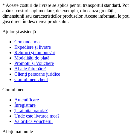
* Aceste costuri de livrare se aplică pentru transportul standard. Pot
apărea costuri suplimentare, de exemplu, din cauza greutății,
dimensiunii sau caracteristicilor produselor. Aceste informații le poți
găsi direct în descrierea produsului.
Ajutor și asistență
Comanda mea
Expediere și livrare
Retururi și rambursări
Modalități de plată
Promoții și Vouchere
Ai alte întrebări?
Clienți persoane juridice
Contul meu client
Contul meu
Autentificare
Înregistrare
Ți-ai uitat parola?
Unde este livrarea mea?
Valorifică voucherul
Aflați mai multe