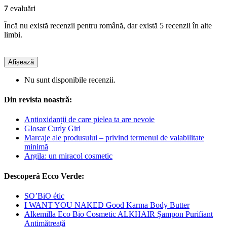
7
evaluări
Încă nu există recenzii pentru română, dar există 5 recenzii în alte
limbi.
Afișează
Nu sunt disponibile recenzii.
Din revista noastră:
Antioxidanții de care pielea ta are nevoie
Glosar Curly Girl
Marcaje ale produsului – privind termenul de valabilitate
minimă
Argila: un miracol cosmetic
Descoperă Ecco Verde:
SO’BiO étic
I WANT YOU NAKED Good Karma Body Butter
Alkemilla Eco Bio Cosmetic ALKHAIR Șampon Purifiant
Antimătreață