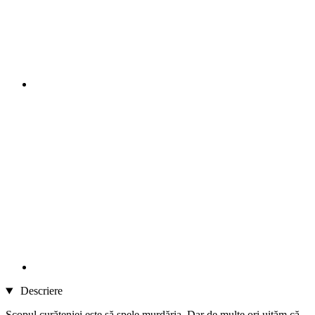
Descriere
Scopul curățeniei este să spele murdăria. Dar de multe ori uităm că