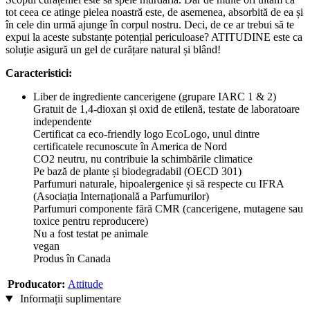
tot ceea ce atinge pielea noastră este, de asemenea, absorbită de ea și
în cele din urmă ajunge în corpul nostru. Deci, de ce ar trebui să te
expui la aceste substanțe potențial periculoase? ATITUDINE este ca
soluție asigură un gel de curățare natural și blând!
Caracteristici:
Liber de ingrediente cancerigene (grupare IARC 1 & 2)
Gratuit de 1,4-dioxan și oxid de etilenă, testate de laboratoare
independente
Certificat ca eco-friendly logo EcoLogo, unul dintre
certificatele recunoscute în America de Nord
CO2 neutru, nu contribuie la schimbările climatice
Pe bază de plante și biodegradabil (OECD 301)
Parfumuri naturale, hipoalergenice și să respecte cu IFRA
(Asociația Internațională a Parfumurilor)
Parfumuri componente fără CMR (cancerigene, mutagene sau
toxice pentru reproducere)
Nu a fost testat pe animale
vegan
Produs în Canada
Producator:
Attitude
Informații suplimentare