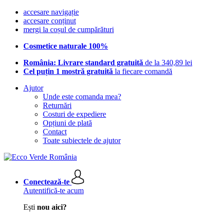
accesare navigație
accesare conținut
mergi la coșul de cumpărături
Cosmetice naturale 100%
România: Livrare standard gratuită
de la 340,89 lei
Cel puțin 1 mostră gratuită
la fiecare comandă
Ajutor
Unde este comanda mea?
Returnări
Costuri de expediere
Opțiuni de plată
Contact
Toate subiectele de ajutor
Conectează-te
Autentifică-te acum
Ești
nou aici?