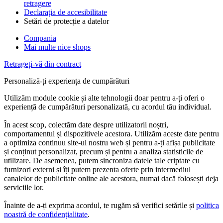
retragere
Declarația de accesibilitate
Setări de protecție a datelor
Compania
Mai multe nice shops
Retrageți-vă din contract
Personaliză-ți experiența de cumpărături
Utilizăm module cookie și alte tehnologii doar pentru a-ți oferi o
experiență de cumpărături personalizată, cu acordul tău individual.
În acest scop, colectăm date despre utilizatorii noștri,
comportamentul și dispozitivele acestora. Utilizăm aceste date pentru
a optimiza continuu site-ul nostru web și pentru a-ți afișa publicitate
și conținut personalizat, precum și pentru a analiza statisticile de
utilizare. De asemenea, putem sincroniza datele tale criptate cu
furnizori externi și îți putem prezenta oferte prin intermediul
canalelor de publicitate online ale acestora, numai dacă folosești deja
serviciile lor.
Înainte de a-ți exprima acordul, te rugăm să verifici setările și
politica
noastră de confidențialitate
.