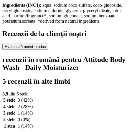
Ingredients (INCI):
aqua, sodium coco-sulfate, coco-glucoside,
decyl glucoside, sodium chloride, glycerin, glyceryl oleate, citric
acid, parfum/fragrance*, sodium gluconate, sodium benzoate,
potassium sorbate, *derived from natural ingredients.
Recenzii de la clienții noștri
Evaluează acest produs
recenzii în română pentru Attitude Body
Wash - Daily Moisturizer
5 recenzii în alte limbi
3,9
din 5 stele
5 stele
3
(42%)
4 stele
2
(28%)
3 stele
1
(14%)
2 stele
0
(0%)
1 stea
1
(14%)