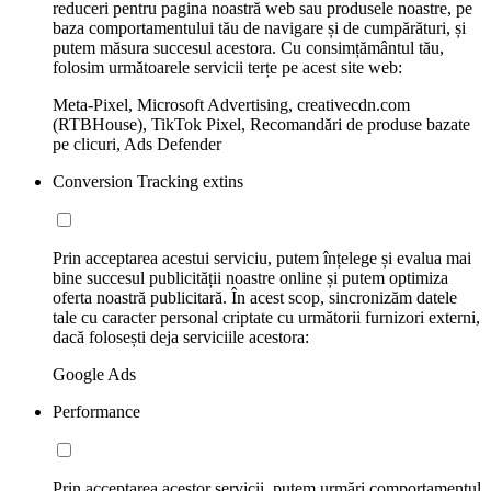
reduceri pentru pagina noastră web sau produsele noastre, pe
baza comportamentului tău de navigare și de cumpărături, și
putem măsura succesul acestora. Cu consimțământul tău,
folosim următoarele servicii terțe pe acest site web:
Meta-Pixel, Microsoft Advertising, creativecdn.com
(RTBHouse), TikTok Pixel, Recomandări de produse bazate
pe clicuri, Ads Defender
Conversion Tracking extins
Prin acceptarea acestui serviciu, putem înțelege și evalua mai
bine succesul publicității noastre online și putem optimiza
oferta noastră publicitară. În acest scop, sincronizăm datele
tale cu caracter personal criptate cu următorii furnizori externi,
dacă folosești deja serviciile acestora:
Google Ads
Performance
Prin acceptarea acestor servicii, putem urmări comportamentul