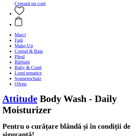
Creează un cont
Marci
Față
Make-Up
Corpul & Baia
Părul
Bărbații
Baby & Copil
Lumi tematice
Sonnenschutz
Oferte
Attitude
Body Wash - Daily
Moisturizer
Pentru o curățare blândă și în condiții de
siguranță!