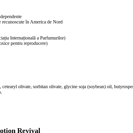
independente
ele recunoscute în America de Nord
iația Internațională a Parfumurilor)
xice pentru reproducere)
e, cetearyl olivate, sorbitan olivate, glycine soja (soybean) oil, butyros
s.
otion Revival