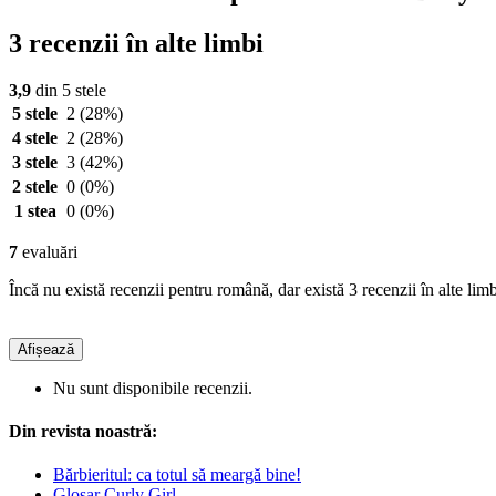
3 recenzii în alte limbi
3,9
din 5 stele
5 stele
2
(28%)
4 stele
2
(28%)
3 stele
3
(42%)
2 stele
0
(0%)
1 stea
0
(0%)
7
evaluări
Încă nu există recenzii pentru română, dar există 3 recenzii în alte limb
Afișează
Nu sunt disponibile recenzii.
Din revista noastră:
Bărbieritul: ca totul să meargă bine!
Glosar Curly Girl