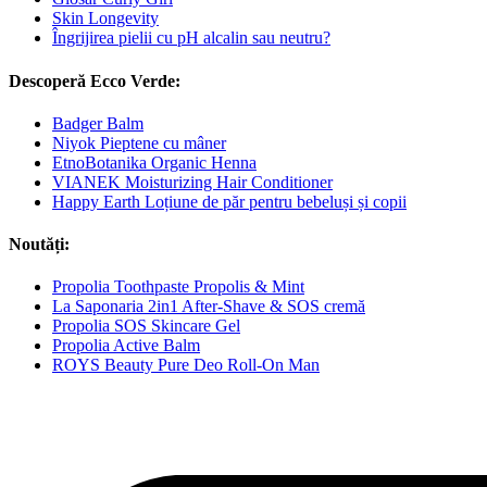
Skin Longevity
Îngrijirea pielii cu pH alcalin sau neutru?
Descoperă Ecco Verde:
Badger Balm
Niyok Pieptene cu mâner
EtnoBotanika Organic Henna
VIANEK Moisturizing Hair Conditioner
Happy Earth Loțiune de păr pentru bebeluși și copii
Noutăți:
Propolia Toothpaste Propolis & Mint
La Saponaria 2in1 After-Shave & SOS cremă
Propolia SOS Skincare Gel
Propolia Active Balm
ROYS Beauty Pure Deo Roll-On Man