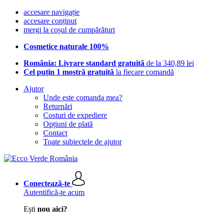
accesare navigație
accesare conținut
mergi la coșul de cumpărături
Cosmetice naturale 100%
România: Livrare standard gratuită
de la 340,89 lei
Cel puțin 1 mostră gratuită
la fiecare comandă
Ajutor
Unde este comanda mea?
Returnări
Costuri de expediere
Opțiuni de plată
Contact
Toate subiectele de ajutor
Conectează-te
Autentifică-te acum
Ești
nou aici?