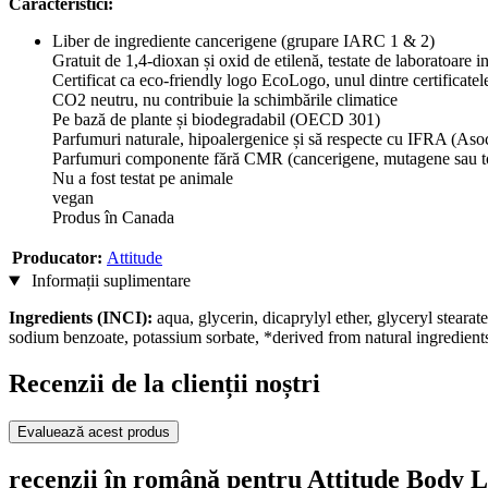
Caracteristici:
Liber de ingrediente cancerigene (grupare IARC 1 & 2)
Gratuit de 1,4-dioxan și oxid de etilenă, testate de laboratoare 
Certificat ca eco-friendly logo EcoLogo, unul dintre certificat
CO2 neutru, nu contribuie la schimbările climatice
Pe bază de plante și biodegradabil (OECD 301)
Parfumuri naturale, hipoalergenice și să respecte cu IFRA (Asoc
Parfumuri componente fără CMR (cancerigene, mutagene sau to
Nu a fost testat pe animale
vegan
Produs în Canada
Producator:
Attitude
Informații suplimentare
Ingredients (INCI):
aqua, glycerin, dicaprylyl ether, glyceryl stearat
sodium benzoate, potassium sorbate, *derived from natural ingredient
Recenzii de la clienții noștri
Evaluează acest produs
recenzii în română pentru Attitude Body L