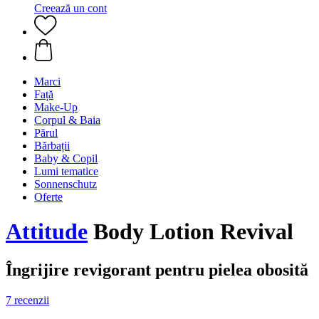
Creează un cont
Marci
Față
Make-Up
Corpul & Baia
Părul
Bărbații
Baby & Copil
Lumi tematice
Sonnenschutz
Oferte
Attitude
Body Lotion Revival
Îngrijire revigorant pentru pielea obosită
7 recenzii