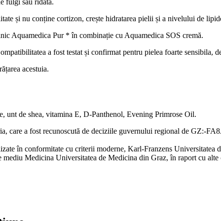
e fulgi sau ridată.
e și nu conține cortizon, crește hidratarea pielii și a nivelului de lipid
ți zilnic Aquamedica Pur * în combinație cu Aquamedica SOS cremă.
mpatibilitatea a fost testat și confirmat pentru pielea foarte sensibila, 
rățarea acestuia.
ee, unt de shea, vitamina E, D-Panthenol, Evening Primrose Oil.
ia, care a fost recunoscută de deciziile guvernului regional de GZ:-F
alizate în conformitate cu criterii moderne, Karl-Franzens Universitatea 
 mediu Medicina Universitatea de Medicina din Graz, în raport cu alte 