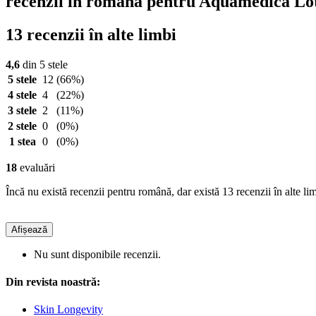
recenzii în română pentru Aquamedica Lo
13 recenzii în alte limbi
4,6
din 5 stele
5 stele
12
(66%)
4 stele
4
(22%)
3 stele
2
(11%)
2 stele
0
(0%)
1 stea
0
(0%)
18
evaluări
Încă nu există recenzii pentru română, dar există 13 recenzii în alte lim
Afișează
Nu sunt disponibile recenzii.
Din revista noastră:
Skin Longevity