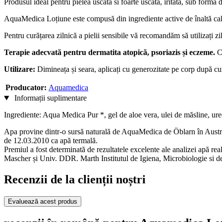
Produsul ideal pentru pielea uscata si foarte uscata, iritata, sub formă d
AquaMedica Loțiune este compusă din ingrediente active de înaltă calitat
Pentru curățarea zilnică a pielii sensibile vă recomandăm să utiliza
Terapie adecvată pentru dermatita atopică, psoriazis și eczeme.
Co
Utilizare:
Dimineața și seara, aplicați cu generozitate pe corp după cu
Producator:
Aquamedica
Informații suplimentare
Ingrediente: Aqua Medica Pur *, gel de aloe vera, ulei de măsline, ur
Apa provine dintr-o sursă naturală de AquaMedica de Öblarn în Austr
de 12.03.2010 ca apă termală.
Premiul a fost determinată de rezultatele excelente ale analizei apă re
Mascher și Univ. DDR. Marth Institutul de Igiena, Microbiologie si de
Recenzii de la clienții noștri
Evaluează acest produs