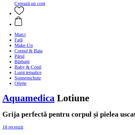
Creează un cont
Marci
Față
Make-Up
Corpul & Baia
Părul
Bărbații
Baby & Copil
Lumi tematice
Sonnenschutz
Oferte
Aquamedica
Lotiune
Grija perfectă pentru corpul și pielea uscat
18 recenzii