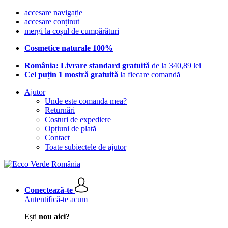
accesare navigație
accesare conținut
mergi la coșul de cumpărături
Cosmetice naturale 100%
România: Livrare standard gratuită
de la 340,89 lei
Cel puțin 1 mostră gratuită
la fiecare comandă
Ajutor
Unde este comanda mea?
Returnări
Costuri de expediere
Opțiuni de plată
Contact
Toate subiectele de ajutor
Conectează-te
Autentifică-te acum
Ești
nou aici?