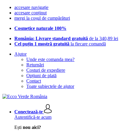
accesare navigație
accesare conținut
mergi la coșul de cumpărături
Cosmetice naturale 100%
România: Livrare standard gratuită
de la 340,89 lei
Cel puțin 1 mostră gratuită
la fiecare comandă
Ajutor
Unde este comanda mea?
Returnări
Costuri de expediere
Opțiuni de plată
Contact
Toate subiectele de ajutor
Conectează-te
Autentifică-te acum
Ești
nou aici?