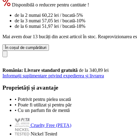
Disponibilă o reducere pentru cantitate !
de la 2 numai
60,22 lei
/ bucată
-5%
de la 3 numai
57,05 lei
/ bucată
-10%
de la 6 numai
51,97 lei
/ bucată
-18%
Mai avem doar 13 bucăți din acest articol în stoc. Reaprovizionarea es
În coșul de cumpărături
România: Livrare standard gratuită
de la 340,89 lei
Informații suplimentare privind expedierea și livrarea
Proprietăți și avantaje
• Potrivit pentru pielea uscată
• Poate fi utilizat și pentru păr
• Cu un parfum fin de mentă
Cruelty Free (PETA)
Nickel Tested