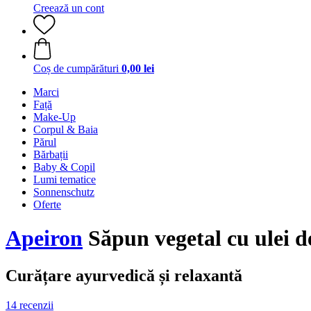
Creează un cont
Coș de cumpărături
0,00 lei
Marci
Față
Make-Up
Corpul & Baia
Părul
Bărbații
Baby & Copil
Lumi tematice
Sonnenschutz
Oferte
Apeiron
Săpun vegetal cu ulei d
Curățare ayurvedică și relaxantă
14 recenzii