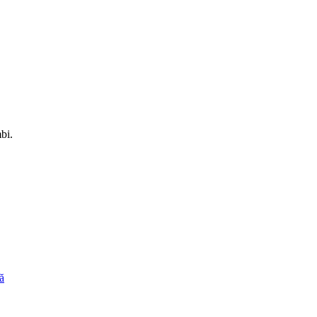
bi.
ă