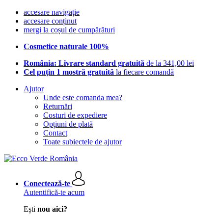
accesare navigație
accesare conținut
mergi la coșul de cumpărături
Cosmetice naturale 100%
România: Livrare standard gratuită
de la 341,00 lei
Cel puțin 1 mostră gratuită
la fiecare comandă
Ajutor
Unde este comanda mea?
Returnări
Costuri de expediere
Opțiuni de plată
Contact
Toate subiectele de ajutor
Conectează-te
Autentifică-te acum
Ești
nou aici?