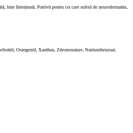
ătă, bine întreținută. Potrivit pentru cei care suferă de neurodermatita,
efruitöl, Orangenöl, Xanthan, Zitronensäure, Natriumbenzoat,