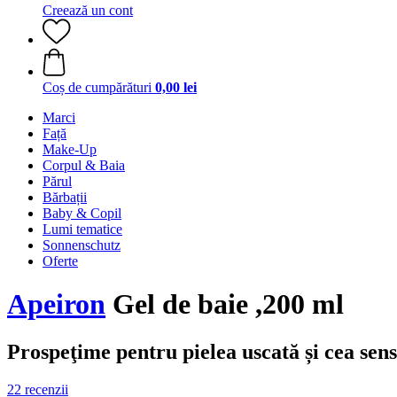
Creează un cont
Coș de cumpărături
0,00 lei
Marci
Față
Make-Up
Corpul & Baia
Părul
Bărbații
Baby & Copil
Lumi tematice
Sonnenschutz
Oferte
Apeiron
Gel de baie ,200 ml
Prospeţime pentru pielea uscată și cea sens
22 recenzii