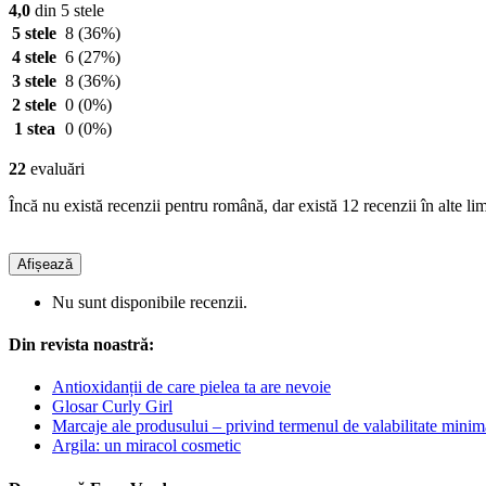
4,0
din 5 stele
5 stele
8
(36%)
4 stele
6
(27%)
3 stele
8
(36%)
2 stele
0
(0%)
1 stea
0
(0%)
22
evaluări
Încă nu există recenzii pentru română, dar există 12 recenzii în alte lim
Afișează
Nu sunt disponibile recenzii.
Din revista noastră:
Antioxidanții de care pielea ta are nevoie
Glosar Curly Girl
Marcaje ale produsului – privind termenul de valabilitate minim
Argila: un miracol cosmetic