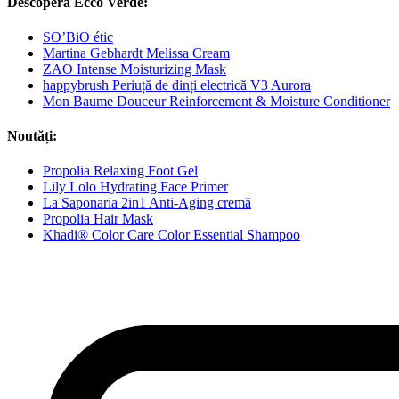
Descoperă Ecco Verde:
SO’BiO étic
Martina Gebhardt Melissa Cream
ZAO Intense Moisturizing Mask
happybrush Periuță de dinți electrică V3 Aurora
Mon Baume Douceur Reinforcement & Moisture Conditioner
Noutăți:
Propolia Relaxing Foot Gel
Lily Lolo Hydrating Face Primer
La Saponaria 2in1 Anti-Aging cremă
Propolia Hair Mask
Khadi® Color Care Color Essential Shampoo