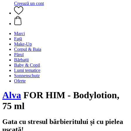
Creează un cont
Marci
Față
Make-Up
Corpul & Baia
Părul
Bărbații
Baby & Copil
Lumi tematice
Sonnenschutz
Oferte
Alva
FOR HIM - Bodylotion,
75 ml
Gata cu stresul bărbieritului și cu pielea
uscată!