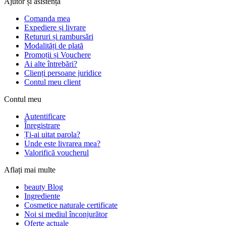
Ajutor și asistență
Comanda mea
Expediere și livrare
Retururi și rambursări
Modalități de plată
Promoții și Vouchere
Ai alte întrebări?
Clienți persoane juridice
Contul meu client
Contul meu
Autentificare
Înregistrare
Ți-ai uitat parola?
Unde este livrarea mea?
Valorifică voucherul
Aflați mai multe
beauty Blog
Ingrediente
Cosmetice naturale certificate
Noi si mediul înconjurător
Oferte actuale