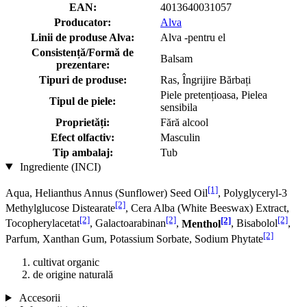
EAN:
4013640031057
Producator:
Alva
Linii de produse Alva:
Alva -pentru el
Consistență/Formă de
Balsam
prezentare:
Tipuri de produse:
Ras, Îngrijire Bărbați
Piele pretențioasa, Pielea
Tipul de piele:
sensibila
Proprietăți:
Fără alcool
Efect olfactiv:
Masculin
Tip ambalaj:
Tub
Ingrediente (INCI)
[1]
Aqua, Helianthus Annus (Sunflower) Seed Oil
, Polyglyceryl-3
[2]
Methylglucose Distearate
, Cera Alba (White Beeswax) Extract,
[2]
[2]
[2]
[2]
Tocopherylacetat
, Galactoarabinan
,
Menthol
, Bisabolol
,
[2]
Parfum, Xanthan Gum, Potassium Sorbate, Sodium Phytate
cultivat organic
de origine naturală
Accesorii