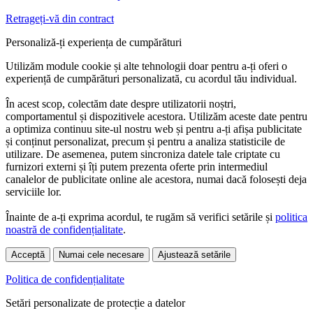
Retrageți-vă din contract
Personaliză-ți experiența de cumpărături
Utilizăm module cookie și alte tehnologii doar pentru a-ți oferi o
experiență de cumpărături personalizată, cu acordul tău individual.
În acest scop, colectăm date despre utilizatorii noștri,
comportamentul și dispozitivele acestora. Utilizăm aceste date pentru
a optimiza continuu site-ul nostru web și pentru a-ți afișa publicitate
și conținut personalizat, precum și pentru a analiza statisticile de
utilizare. De asemenea, putem sincroniza datele tale criptate cu
furnizori externi și îți putem prezenta oferte prin intermediul
canalelor de publicitate online ale acestora, numai dacă folosești deja
serviciile lor.
Înainte de a-ți exprima acordul, te rugăm să verifici setările și
politica
noastră de confidențialitate
.
Acceptă
Numai cele necesare
Ajustează setările
Politica de confidențialitate
Setări personalizate de protecție a datelor