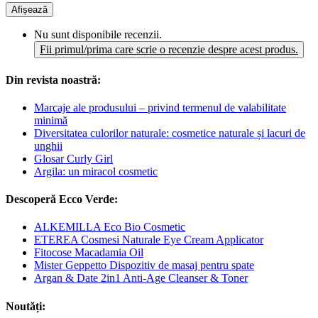
Afișează
Nu sunt disponibile recenzii.
Fii primul/prima care scrie o recenzie despre acest produs.
Din revista noastră:
Marcaje ale produsului – privind termenul de valabilitate
minimă
Diversitatea culorilor naturale: cosmetice naturale și lacuri de
unghii
Glosar Curly Girl
Argila: un miracol cosmetic
Descoperă Ecco Verde:
ALKEMILLA Eco Bio Cosmetic
ETEREA Cosmesi Naturale Eye Cream Applicator
Fitocose Macadamia Oil
Mister Geppetto Dispozitiv de masaj pentru spate
Argan & Date 2in1 Anti-Age Cleanser & Toner
Noutăți: