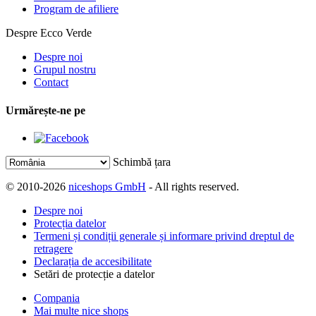
Program de afiliere
Despre Ecco Verde
Despre noi
Grupul nostru
Contact
Urmărește-ne pe
Schimbă țara
© 2010-2026
niceshops GmbH
- All rights reserved.
Despre noi
Protecția datelor
Termeni și condiții generale și informare privind dreptul de
retragere
Declarația de accesibilitate
Setări de protecție a datelor
Compania
Mai multe nice shops