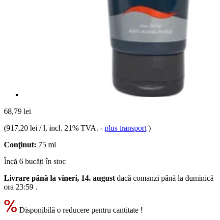
68,79 lei
(
917,20 lei / l
, incl. 21% TVA.
-
plus transport
)
Conţinut:
75 ml
Încă 6 bucăți în stoc
Livrare până la vineri, 14. august
dacă comanzi până la
duminică
ora 23:59
.
Disponibilă o reducere pentru cantitate !