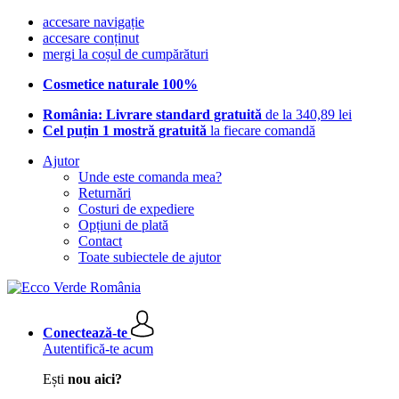
accesare navigație
accesare conținut
mergi la coșul de cumpărături
Cosmetice naturale 100%
România: Livrare standard gratuită
de la 340,89 lei
Cel puțin 1 mostră gratuită
la fiecare comandă
Ajutor
Unde este comanda mea?
Returnări
Costuri de expediere
Opțiuni de plată
Contact
Toate subiectele de ajutor
Conectează-te
Autentifică-te acum
Ești
nou aici?