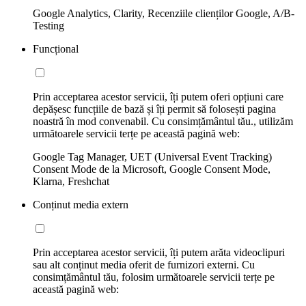
Google Analytics, Clarity, Recenziile clienților Google, A/B-
Testing
Funcțional
Prin acceptarea acestor servicii, îți putem oferi opțiuni care
depășesc funcțiile de bază și îți permit să folosești pagina
noastră în mod convenabil. Cu consimțământul tău., utilizăm
următoarele servicii terțe pe această pagină web:
Google Tag Manager, UET (Universal Event Tracking)
Consent Mode de la Microsoft, Google Consent Mode,
Klarna, Freshchat
Conținut media extern
Prin acceptarea acestor servicii, îți putem arăta videoclipuri
sau alt conținut media oferit de furnizori externi. Cu
consimțământul tău, folosim următoarele servicii terțe pe
această pagină web: