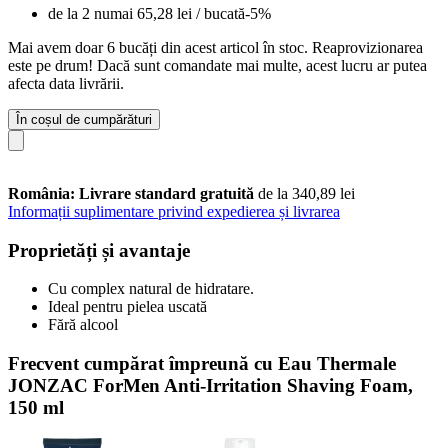
de la 2 numai
65,28 lei
/ bucată
-5%
Mai avem doar 6 bucăți din acest articol în stoc. Reaprovizionarea
este pe drum! Dacă sunt comandate mai multe, acest lucru ar putea
afecta data livrării.
În coșul de cumpărături
România: Livrare standard gratuită
de la 340,89 lei
Informații suplimentare privind expedierea și livrarea
Proprietăți și avantaje
Cu complex natural de hidratare.
Ideal pentru pielea uscată
Fără alcool
Frecvent cumpărat împreună cu Eau Thermale
JONZAC ForMen Anti-Irritation Shaving Foam,
150 ml