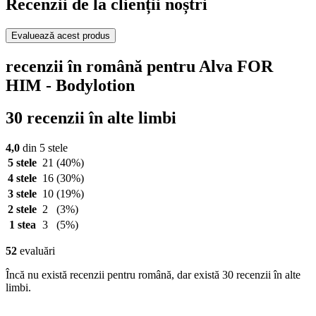
Recenzii de la clienții noștri
Evaluează acest produs
recenzii în română pentru Alva FOR
HIM - Bodylotion
30 recenzii în alte limbi
4,0
din 5 stele
5 stele
21
(40%)
4 stele
16
(30%)
3 stele
10
(19%)
2 stele
2
(3%)
1 stea
3
(5%)
52
evaluări
Încă nu există recenzii pentru română, dar există 30 recenzii în alte
limbi.