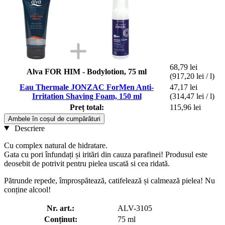
68,79 lei
Alva FOR HIM - Bodylotion, 75 ml
(917,20 lei / l)
Eau Thermale JONZAC ForMen Anti-
47,17 lei
Irritation Shaving Foam, 150 ml
(314,47 lei / l)
Preț total:
115,96 lei
Ambele în coșul de cumpărături
Descriere
Cu complex natural de hidratare.
Gata cu pori înfundați și iritări din cauza parafinei! Produsul este
deosebit de potrivit pentru pielea uscată si cea ridată.
Pătrunde repede, împrospătează, catifelează și calmează pielea! Nu
conține alcool!
Nr. art.:
ALV-3105
Conținut:
75 ml