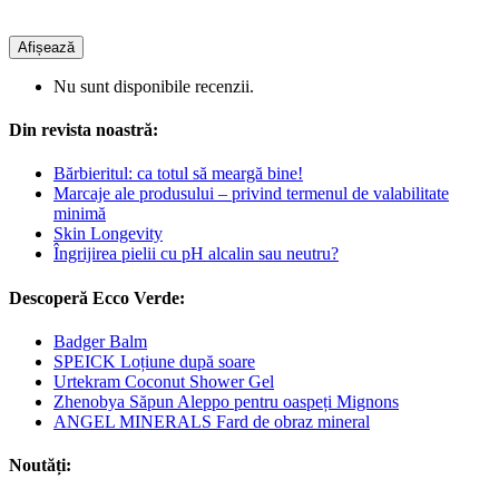
Afișează
Nu sunt disponibile recenzii.
Din revista noastră:
Bărbieritul: ca totul să meargă bine!
Marcaje ale produsului – privind termenul de valabilitate
minimă
Skin Longevity
Îngrijirea pielii cu pH alcalin sau neutru?
Descoperă Ecco Verde:
Badger Balm
SPEICK Loțiune după soare
Urtekram Coconut Shower Gel
Zhenobya Săpun Aleppo pentru oaspeți Mignons
ANGEL MINERALS Fard de obraz mineral
Noutăți: