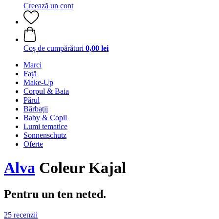
Creează un cont
Coș de cumpărături
0,00 lei
Marci
Față
Make-Up
Corpul & Baia
Părul
Bărbații
Baby & Copil
Lumi tematice
Sonnenschutz
Oferte
Alva
Coleur Kajal
Pentru un ten neted.
25 recenzii