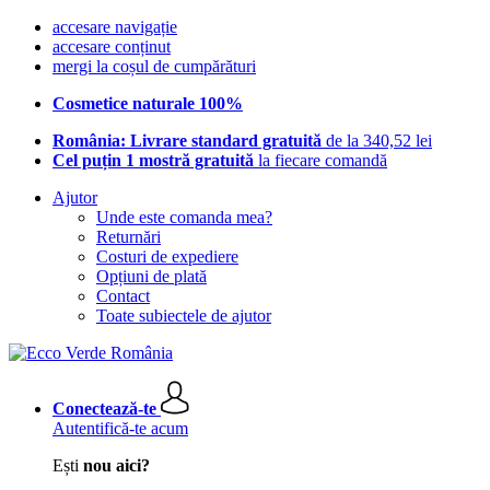
accesare navigație
accesare conținut
mergi la coșul de cumpărături
Cosmetice naturale 100%
România: Livrare standard gratuită
de la 340,52 lei
Cel puțin 1 mostră gratuită
la fiecare comandă
Ajutor
Unde este comanda mea?
Returnări
Costuri de expediere
Opțiuni de plată
Contact
Toate subiectele de ajutor
Conectează-te
Autentifică-te acum
Ești
nou aici?