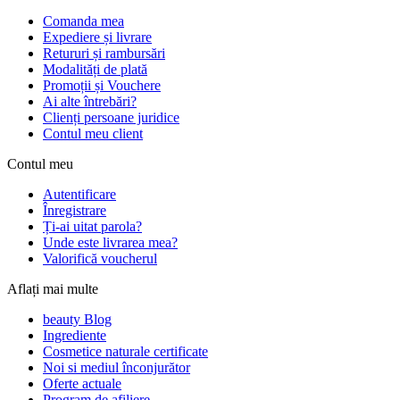
Comanda mea
Expediere și livrare
Retururi și rambursări
Modalități de plată
Promoții și Vouchere
Ai alte întrebări?
Clienți persoane juridice
Contul meu client
Contul meu
Autentificare
Înregistrare
Ți-ai uitat parola?
Unde este livrarea mea?
Valorifică voucherul
Aflați mai multe
beauty Blog
Ingrediente
Cosmetice naturale certificate
Noi si mediul înconjurător
Oferte actuale
Program de afiliere