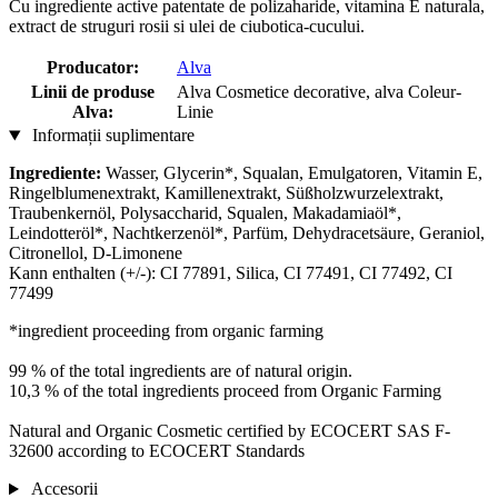
Cu ingrediente active patentate de polizaharide, vitamina E naturala,
extract de struguri rosii si ulei de ciubotica-cucului.
Producator:
Alva
Linii de produse
Alva Cosmetice decorative, alva Coleur-
Alva:
Linie
Informații suplimentare
Ingrediente:
Wasser, Glycerin*, Squalan, Emulgatoren, Vitamin E,
Ringelblumenextrakt, Kamillenextrakt, Süßholzwurzelextrakt,
Traubenkernöl, Polysaccharid, Squalen, Makadamiaöl*,
Leindotteröl*, Nachtkerzenöl*, Parfüm, Dehydracetsäure, Geraniol,
Citronellol, D-Limonene
Kann enthalten (+/-): CI 77891, Silica, CI 77491, CI 77492, CI
77499
*ingredient proceeding from organic farming
99 % of the total ingredients are of natural origin.
10,3 % of the total ingredients proceed from Organic Farming
Natural and Organic Cosmetic certified by ECOCERT SAS F-
32600 according to ECOCERT Standards
Accesorii