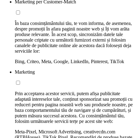
Marketing per Customer-Match
În baza consimțământului tău, te vom informa, de asemenea,
despre promoții în afara paginii noastre web și îți vom arăta
produse relevante. În acest scop, sincronizăm datele tale
personale criptate cu următorii furnizori externi și folosim
canalele de publicitate online ale acestora dacă folosești deja
serviciile lor:
Bing, Criteo, Meta, Google, LinkedIn, Pinterest, TikTok
Marketing
Prin acceptarea acestor servicii, putem afișa publicitate
adaptată intereselor tale, conținut sponsorizat sau promoții cu
reduceri pentru pagina noastră web sau produsele noastre, pe
baza comportamentului tău de navigare și de cumpărături, și
putem măsura succesul acestora. Cu consimțământul tău,
folosim următoarele servicii terțe pe acest site web:
Meta-Pixel, Microsoft Advertising, creativecdn.com
(RTBHouse), TikTok Pixel, Recomandări de produse bazate