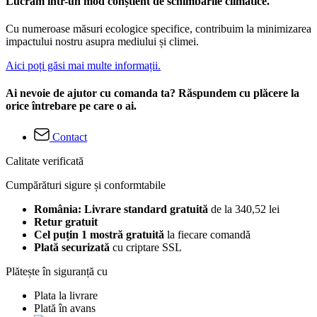
Lucrăm într-un mod conștient de schimbările climatice.
Cu numeroase măsuri ecologice specifice, contribuim la minimizarea
impactului nostru asupra mediului și climei.
Aici poți găsi mai multe informații.
Ai nevoie de ajutor cu comanda ta? Răspundem cu plăcere la
orice întrebare pe care o ai.
Contact
Calitate verificată
Cumpărături sigure și conformtabile
România: Livrare standard gratuită
de la 340,52 lei
Retur gratuit
Cel puțin 1 mostră gratuită
la fiecare comandă
Plată securizată
cu criptare SSL
Plătește în siguranță cu
Plata la livrare
Plată în avans